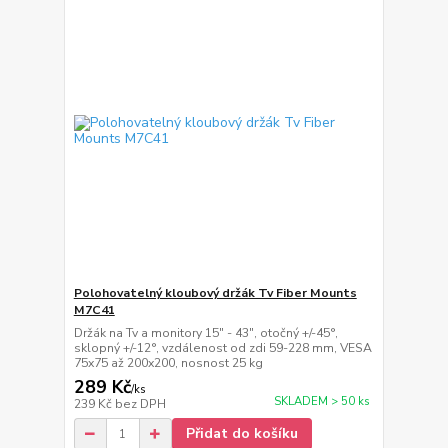
Polohovatelný kloubový držák Tv Fiber Mounts
M7C41
Držák na Tv a monitory 15" - 43", otočný +/-45°,
sklopný +/-12°, vzdálenost od zdi 59-228 mm, VESA
75x75 až 200x200, nosnost 25 kg
289 Kč
/
ks
SKLADEM > 50 ks
239 Kč
bez DPH
Přidat do košíku