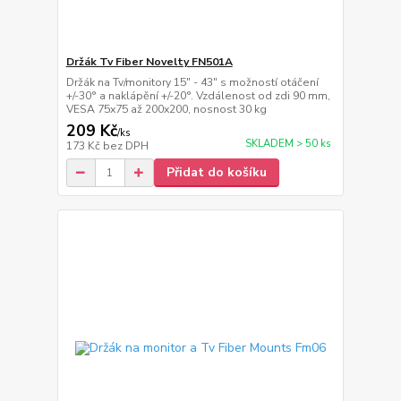
Držák Tv Fiber Novelty FN501A
Držák na Tv/monitory 15" - 43" s možností otáčení
+/-30° a naklápění +/-20°. Vzdálenost od zdi 90 mm,
VESA 75x75 až 200x200, nosnost 30 kg
209 Kč
/
ks
SKLADEM > 50 ks
173 Kč
bez DPH
Přidat do košíku