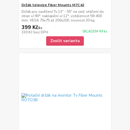
Držák televize Fiber Mounts M7C42
Držák pro zavěšení Tv 13" - 55" na zeď, otáčení do
stran +/-90°, naklápění +/-12°, vzdálenost 59-400
mm, VESA 75x75 až 200x200, nosnost 30 kg
399 Kč
/
ks
SKLADEM 49 ks
330 Kč
bez DPH
Zvolit variantu