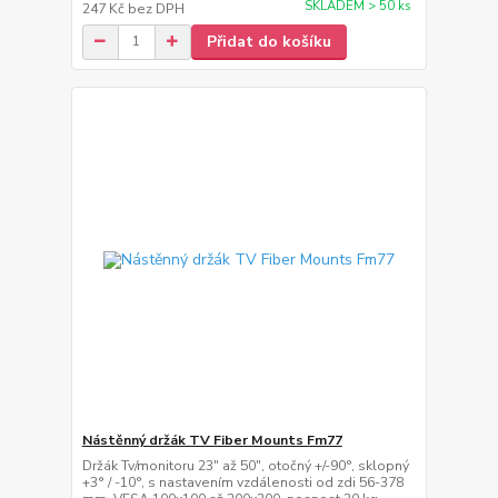
SKLADEM > 50 ks
247 Kč
bez DPH
Přidat do košíku
Nástěnný držák TV Fiber Mounts Fm77
Držák Tv/monitoru 23" až 50", otočný +/-90°, sklopný
+3° / -10°, s nastavením vzdálenosti od zdi 56-378