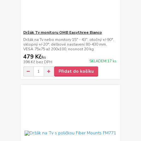
Držák Tv monitoru OMB Easythree Bianco
Držák na Tv nebo monitory 15" - 43", otočný +/-90°,
sklopný +/-20°, délkové nastavení 80-430 mm,
VESA 75x75 až 200x100, nosnost 20 kg
479 Kč
/
ks
SKLADEM 17 ks
396 Kč
bez DPH
Přidat do košíku