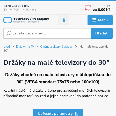
0
ks
+420 733 701 897
za
0,00 Kč
(Po–Pá 7:00–14:30 hod.)
Menu
Hledat
Úvod
Držáky na Tv
Otočné a sklopné držáky
Na malé televizory do
30"
Držáky na malé televizory do 30"
Držáky vhodné na malé televizory s úhlopříčkou do
30" (VESA standart 75x75 nebo 100x100)
Kvalitní nástěnné držáky určené pro zavěšení menších televizorů
případně monitorů na zeď a jejich nastavení do potřebné pozice.
Upřesnit parametry