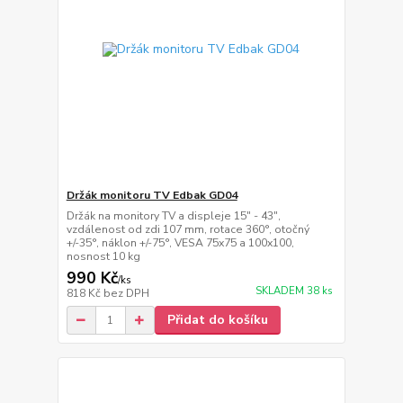
Držák monitoru TV Edbak GD04
Držák na monitory TV a displeje 15" - 43",
vzdálenost od zdi 107 mm, rotace 360°, otočný
+/-35°, náklon +/-75°, VESA 75x75 a 100x100,
nosnost 10 kg
990 Kč
/
ks
SKLADEM 38 ks
818 Kč
bez DPH
Přidat do košíku