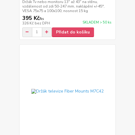
Držák Tv nebo monitoru 13" až 43" na stěnu,
vzdálenost od zdi 50-247 mm, naklápění +/-45°,
VESA 75x75 a 100x100, nosnost 15 kg
395 Kč
/
ks
SKLADEM > 50 ks
326 Kč
bez DPH
Přidat do košíku