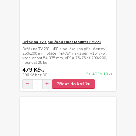
Držák na Tv s poličkou Fiber Mounts FM771
Držák na TV 23" - 43" s poličkou na příslušenství
250x200 mm, otáčení +/-75°, naklápění +15° / -5°,
vzdálenost 54-375 mm, VESA 75x75 až 200x200,
nosnost 25 kg
479 Kč
/
ks
SKLADEM 10 ks
396 Kč
bez DPH
Přidat do košíku