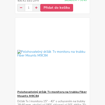
SKLADEM > 50 ks
495 Kč
bez DPH
Přidat do košíku
Polohovatelný držák Tv monitoru na trubku Fiber
Mounts M9C84
Držák Tv / monitoru 15" - 43" s uchycením na trubky
28-60 mm, otočný +/-180°, sklopný +/-30°, délka 70-