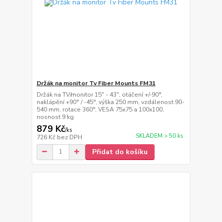
Držák na monitor Tv Fiber Mounts FM31
Držák na TV/monitor 15" - 43", otáčení +/-90°,
naklápění +90° / -45°, výška 250 mm, vzdálenost 90-
540 mm, rotace 360°, VESA 75x75 a 100x100,
nosnost 9 kg
879 Kč
/
ks
SKLADEM > 50 ks
726 Kč
bez DPH
Přidat do košíku