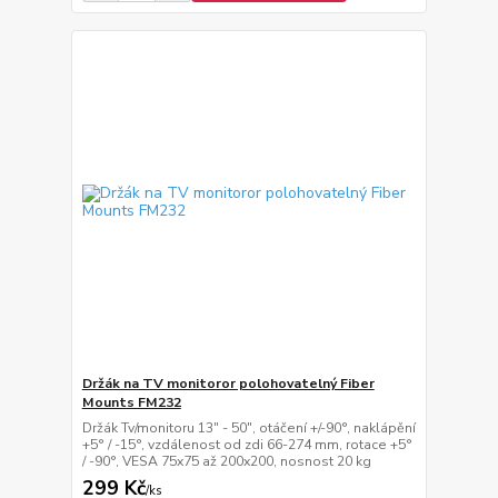
Držák na TV monitoror polohovatelný Fiber
Mounts FM232
Držák Tv/monitoru 13" - 50", otáčení +/-90°, naklápění
+5° / -15°, vzdálenost od zdi 66-274 mm, rotace +5°
/ -90°, VESA 75x75 až 200x200, nosnost 20 kg
299 Kč
/
ks