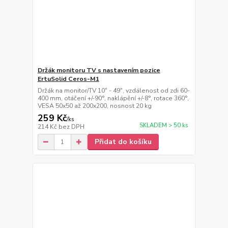
Držák monitoru TV s nastavením pozice
ErtuSolid Ceros-M1
Držák na monitor/TV 10" - 49", vzdálenost od zdi 60-
400 mm, otáčení +/-90°, naklápění +/-8°, rotace 360°,
VESA 50x50 až 200x200, nosnost 20 kg
259 Kč
/
ks
SKLADEM > 50 ks
214 Kč
bez DPH
Přidat do košíku