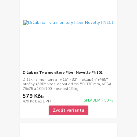
Držák na Tv a monitory Fiber Novelty FN101
Držák na monitory a Tv 15" - 32", naklápění +/-85°,
otočný +/-90°, vzdálenost od zdi 50-370 mm, VESA
75x75 a 100x100, nosnost 15 kg
579 Kč
/
ks
SKLADEM > 50 ks
479 Kč
bez DPH
Zvolit variantu