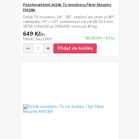
Polohovatelný držák Tv monitoru Fiber Mounts
FM39b
Držák TV monitoru 24" - 55", otáčení do stran +/-90°,
naklápění +5° / -10°, vzdálenost od zdi 58-513 mm,
VESA 100x100 až 200x200, nosnost 40 kg
649 Kč
/
ks
SKLADEM > 50 ks
536 Kč
bez DPH
Přidat do košíku