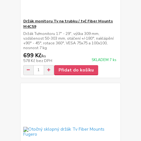
Držák monitoru Tv na trubku / tyč Fiber Mounts
M4C59
Držák Tv/monitoru 17" - 29", výška 309 mm,
vzdálenost 50-303 mm, otáčení +/-180°, naklápění
+90° - 45°, rotace 360°, VESA 75x75 a 100x100,
nosnost 7 kg
699 Kč
/
ks
SKLADEM 7 ks
578 Kč
bez DPH
Přidat do košíku