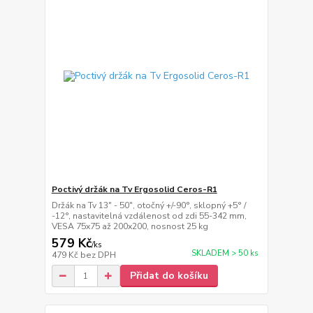
Poctivý držák na Tv Ergosolid Ceros-R1
Držák na Tv 13" - 50", otočný +/-90°, sklopný +5° /
-12°, nastavitelná vzdálenost od zdi 55-342 mm,
VESA 75x75 až 200x200, nosnost 25 kg
579 Kč
/
ks
SKLADEM > 50 ks
479 Kč
bez DPH
Přidat do košíku