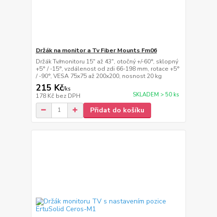
Držák na monitor a Tv Fiber Mounts Fm06
Držák Tv/monitoru 15" až 43", otočný +/-60°, sklopný
+5° / -15°, vzdálenost od zdi 66-198 mm, rotace +5°
/ -90°, VESA 75x75 až 200x200, nosnost 20 kg
215 Kč
/
ks
SKLADEM > 50 ks
178 Kč
bez DPH
Přidat do košíku