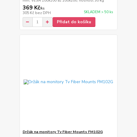
mm, VESA 100x100 až 200x200, nosnost 30 kg
369 Kč
/
ks
SKLADEM > 50 ks
305 Kč
bez DPH
Přidat do košíku
Držák na monitory Tv Fiber Mounts FM102G