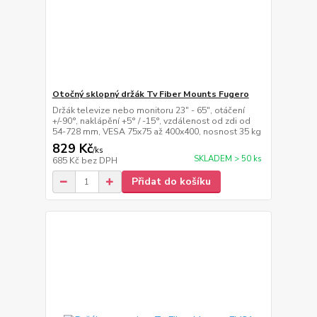
Otočný sklopný držák Tv Fiber Mounts Fugero
Držák televize nebo monitoru 23" - 65", otáčení
+/-90°, naklápění +5° / -15°, vzdálenost od zdi od
54-728 mm, VESA 75x75 až 400x400, nosnost 35 kg
829 Kč
/
ks
SKLADEM > 50 ks
685 Kč
bez DPH
Přidat do košíku