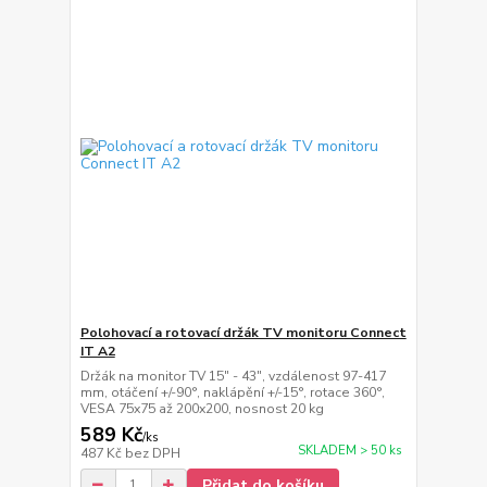
Polohovací a rotovací držák TV monitoru Connect
IT A2
Držák na monitor TV 15" - 43", vzdálenost 97-417
mm, otáčení +/-90°, naklápění +/-15°, rotace 360°,
VESA 75x75 až 200x200, nosnost 20 kg
589 Kč
/
ks
SKLADEM > 50 ks
487 Kč
bez DPH
Přidat do košíku