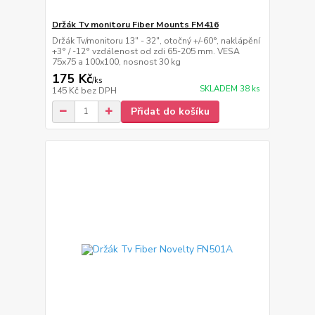
Držák Tv monitoru Fiber Mounts FM416
Držák Tv/monitoru 13" - 32", otočný +/-60°, naklápění
+3° / -12° vzdálenost od zdi 65-205 mm. VESA
75x75 a 100x100, nosnost 30 kg
175 Kč
/
ks
SKLADEM 38 ks
145 Kč
bez DPH
Přidat do košíku