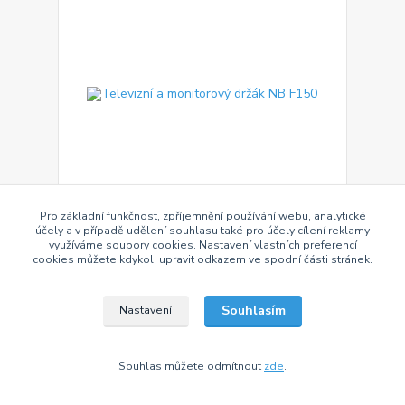
Pro základní funkčnost, zpříjemnění používání webu, analytické
účely a v případě udělení souhlasu také pro účely cílení reklamy
Televizní a monitorový držák NB F150
využíváme soubory cookies. Nastavení vlastních preferencí
cookies můžete kdykoli upravit odkazem ve spodní části stránek.
Držák monitoru TV 15" - 43", výška 195 mm,
vzdálenost od zdi 100-445 mm, otáčení +/- 90°,
naklápění +85° / -30°, VESA 75x75 a 100x100,
nosnost 12 kg
Souhlasím
Nastavení
990 Kč
/
ks
SKLADEM > 50 ks
818 Kč
bez DPH
Přidat do košíku
Souhlas můžete odmítnout
zde
.