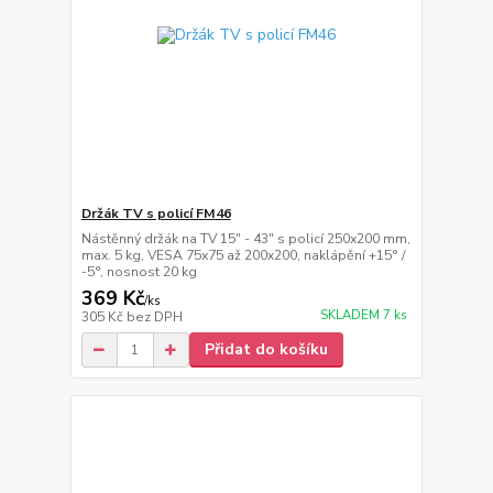
Držák TV s policí FM46
Nástěnný držák na TV 15" - 43" s policí 250x200 mm,
max. 5 kg, VESA 75x75 až 200x200, naklápění +15° /
-5°, nosnost 20 kg
369 Kč
/
ks
SKLADEM 7 ks
305 Kč
bez DPH
Přidat do košíku