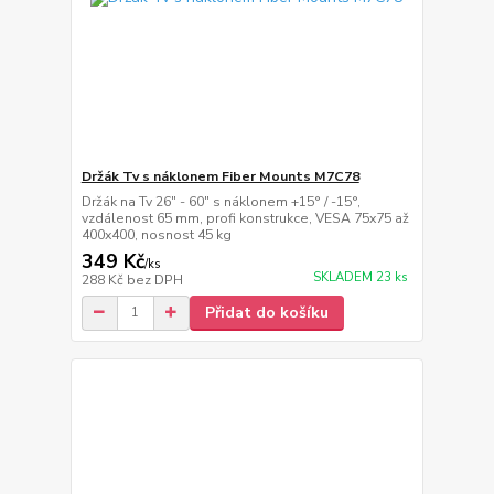
Držák Tv s náklonem Fiber Mounts M7C78
Držák na Tv 26" - 60" s náklonem +15° / -15°,
vzdálenost 65 mm, profi konstrukce, VESA 75x75 až
400x400, nosnost 45 kg
349 Kč
/
ks
SKLADEM 23 ks
288 Kč
bez DPH
Přidat do košíku