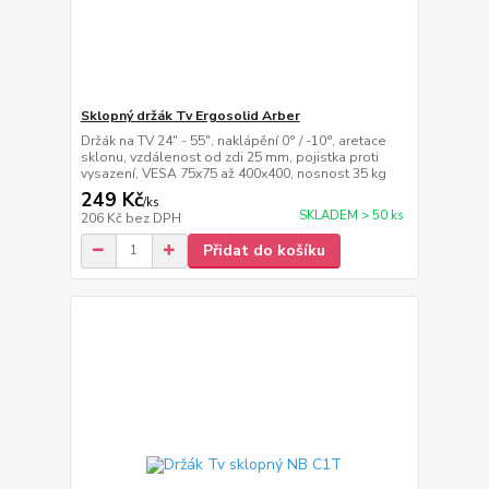
Sklopný držák Tv Ergosolid Arber
Držák na TV 24" - 55", naklápění 0° / -10°, aretace
sklonu, vzdálenost od zdi 25 mm, pojistka proti
vysazení, VESA 75x75 až 400x400, nosnost 35 kg
249 Kč
/
ks
SKLADEM > 50 ks
206 Kč
bez DPH
Přidat do košíku