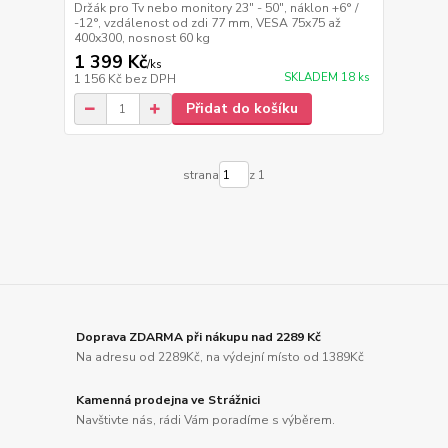
Držák pro Tv nebo monitory 23" - 50", náklon +6° /
-12°, vzdálenost od zdi 77 mm, VESA 75x75 až
400x300, nosnost 60 kg
1 399 Kč
/
ks
SKLADEM 18 ks
1 156 Kč
bez DPH
Přidat do košíku
strana
z 1
Doprava ZDARMA při nákupu nad 2289 Kč
Na adresu od 2289Kč, na výdejní místo od 1389Kč
Kamenná prodejna ve Strážnici
Navštivte nás, rádi Vám poradíme s výběrem.