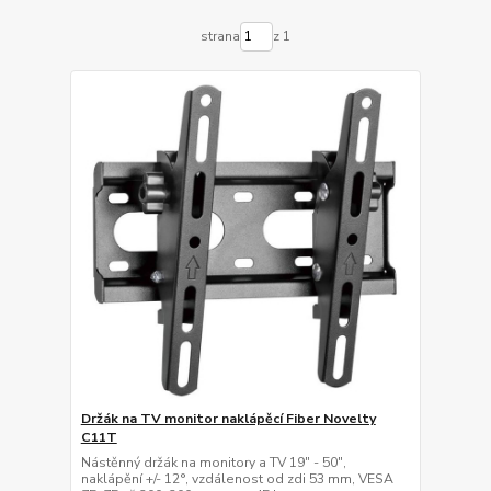
strana
z 1
Držák na TV monitor naklápěcí Fiber Novelty
C11T
Nástěnný držák na monitory a TV 19" - 50",
naklápění +/- 12°, vzdálenost od zdi 53 mm, VESA