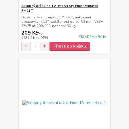
Sklopný držák na Tv i monitory Fiber Mounts
FM21T
Držák na Tv a monitory 17" - 43", naklápění
obrazovky +/-12°, vzdálenost od zdi 53 mm, VESA
75x75 až 200x200, nosnost 30 kg
209 Kč
/
ks
SKLADEM > 50 ks
173 Kč
bez DPH
Přidat do košíku