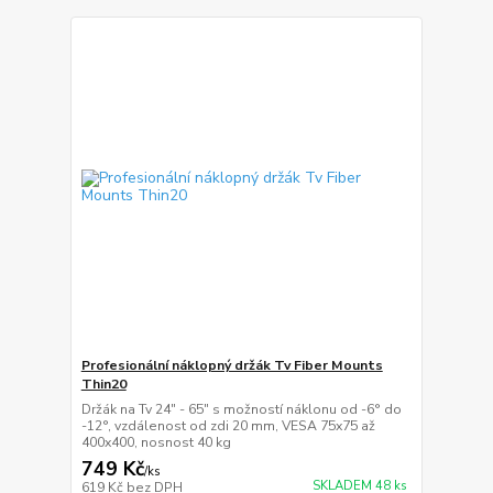
Profesionální náklopný držák Tv Fiber Mounts
Thin20
Držák na Tv 24" - 65" s možností náklonu od -6° do
-12°, vzdálenost od zdi 20 mm, VESA 75x75 až
400x400, nosnost 40 kg
749 Kč
/
ks
SKLADEM 48 ks
619 Kč
bez DPH