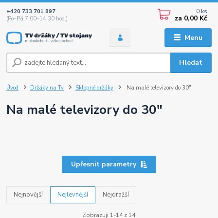
0
ks
+420 733 701 897
za
0,00 Kč
(Po–Pá 7:00–14:30 hod.)
Menu
Hledat
Úvod
Držáky na Tv
Sklopné držáky
Na malé televizory do 30"
Na malé televizory do 30"
Upřesnit parametry
Nejnovější
Nejlevnější
Nejdražší
Zobrazuji 1-14 z 14