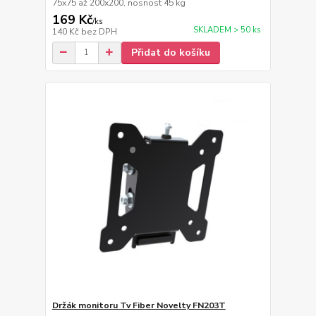
75x75 až 200x200, nosnost 45 kg
169 Kč
/
ks
SKLADEM > 50 ks
140 Kč
bez DPH
Přidat do košíku
Držák monitoru Tv Fiber Novelty FN203T