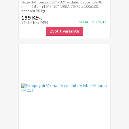
Držák Tv/monitoru 13" - 32", vzdálenost od zdi 36
mm, náklon +10° / -15°, VESA 75x75 a 100x100,
nosnost 20 kg
199 Kč
/
ks
SKLADEM > 50 ks
164 Kč
bez DPH
Zvolit variantu