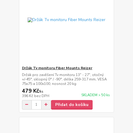
Držák Tv monitoru Fiber Mounts Reizer
Držák pro zavěšení Tv monitoru 13" - 27", otočný
+/-45°, sklopný 0° / -90°, délka 259-317 mm, VESA
75x75 a 100x100, nosnost 20 kg
479 Kč
/
ks
SKLADEM > 50 ks
396 Kč
bez DPH
Přidat do košíku