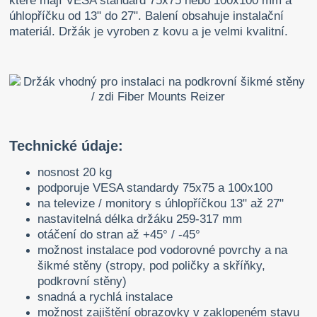
které mají VESA standard 75x75 nebo 100x100 mm a
úhlopříčku od 13" do 27". Balení obsahuje instalační
materiál. Držák je vyroben z kovu a je velmi kvalitní.
Technické údaje:
nosnost 20 kg
podporuje VESA standardy 75x75 a 100x100
na televize / monitory s úhlopříčkou 13" až 27"
nastavitelná délka držáku 259-317 mm
otáčení do stran až +45° / -45°
možnost instalace pod vodorovné povrchy a na
šikmé stěny (stropy, pod poličky a skříňky,
podkrovní stěny)
snadná a rychlá instalace
možnost zajištění obrazovky v zaklopeném stavu