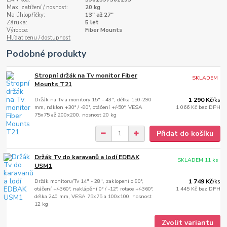
Max. zatížení / nosnost:
20 kg
Na úhlopříčky:
13" až 27"
Záruka:
5 let
Výrobce:
Fiber Mounts
Hlídat cenu / dostupnost
Podobné produkty
Stropní držák na Tv monitor Fiber
SKLADEM
Mounts T21
Držák na Tv a monitory 15" - 43", délka 150-290
1 290 Kč
/
ks
mm, náklon +30° / -90°, otáčení +/-50°, VESA
1 066 Kč
bez DPH
75x75 až 200x200, nosnost 20 kg
Přidat do košíku
Držák Tv do karavanů a lodí EDBAK
SKLADEM 11 ks
USM1
Držák monitoru/Tv 14" - 28", zaklopení o 90°,
1 749 Kč
/
ks
otáčení +/-360°, naklápění 0° / -12°, rotace +/-360°,
1 445 Kč
bez DPH
délka 240 mm, VESA 75x75 a 100x100, nosnost
12 kg
Zvolit variantu