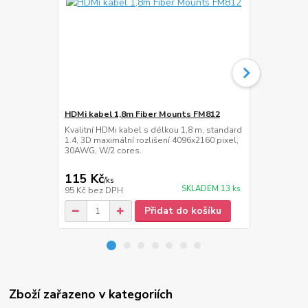
HDMi kabel 1,8m Fiber Mounts FM812
Prodlužovací
Novelty US
Kvalitní HDMi kabel s délkou 1,8 m, standard
1.4, 3D maximální rozlišení 4096x2160 pixel,
Stíněný prod
30AWG, W/2 cores.
délka 1,6 m,
mm
115 Kč
119 Kč
/
ks
/
ks
SKLADEM 13 ks
95 Kč
bez DPH
98 Kč
bez D
Přidat do košíku
Zboží zařazeno v kategoriích