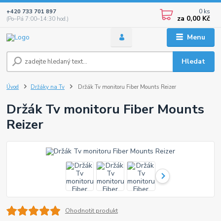
0
ks
+420 733 701 897
za
0,00 Kč
(Po–Pá 7:00–14:30 hod.)
Menu
Hledat
Úvod
Držáky na Tv
Držák Tv monitoru Fiber Mounts Reizer
Držák Tv monitoru Fiber Mounts
Reizer
Ohodnotit produkt