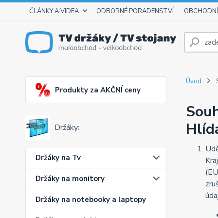
ČLÁNKY A VIDEA
ODBORNÉ PORADENSTVÍ
OBCHODNÍ
Úvod
S
Produkty za AKČNÍ ceny
Souh
Hlíd
Držáky:
Udě
Držáky na Tv
Kra
(EU
Držáky na monitory
zru
úda
Držáky na notebooky a laptopy