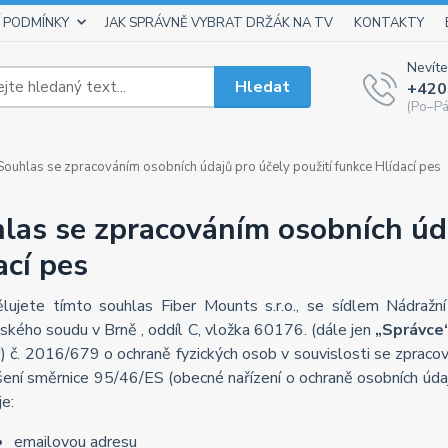
 PODMÍNKY
JAK SPRÁVNĚ VYBRAT DRŽÁK NA TV
KONTAKTY
Nevíte
Hledat
+420
(Po–Pá
ouhlas se zpracováním osobních údajů pro účely použití funkce Hlídací pes
las se zpracováním osobních úda
ací pes
lujete tímto souhlas Fiber Mounts s.r.o., se sídlem Nádra
jského soudu v Brně , oddíl C, vložka 60176. (dále jen
„Správce
) č. 2016/679 o ochraně fyzických osob v souvislosti se zpraco
šení směrnice 95/46/ES (obecné nařízení o ochraně osobních údaj
je:
emailovou adresu