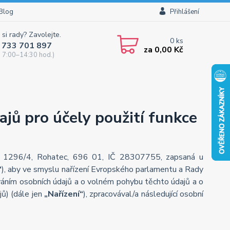
Blog
Přihlášení
 si rady? Zavolejte.
0
ks
 733 701 897
za
0,00 Kč
 7:00–14:30 hod.)
jů pro účely použití funkce
žní 1296/4, Rohatec, 696 01, IČ 28307755, zapsaná u
“
), aby ve smyslu nařízení Evropského parlamentu a Rady
váním osobních údajů a o volném pohybu těchto údajů a o
ů) (dále jen
„Nařízení“
), zpracovával/a následující osobní