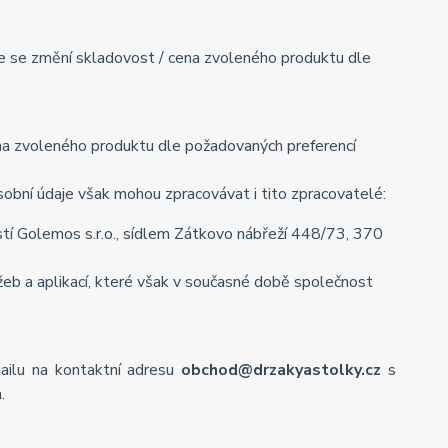
mile se změní skladovost / cena zvoleného produktu dle
cena zvoleného produktu dle požadovaných preferencí
obní údaje však mohou zpracovávat i tito zpracovatelé:
í Golemos s.r.o., sídlem Zátkovo nábřeží 448/73, 370
eb a aplikací, které však v současné době společnost
mailu na kontaktní adresu
obchod@drzakyastolky.cz
s
.