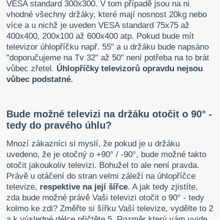
VESA standard 300x300. V tom případě jsou na ni
vhodné všechny držáky, které mají nosnost 20kg nebo
více a u nichž je uveden VESA standard 75x75 až
400x400, 200x100 až 600x400 atp. Pokud bude mít
televizor úhlopříčku např. 55" a u držáku bude napsáno
"doporučujeme na Tv 32" až 50" není potřeba na to brát
vůbec zřetel.
Úhlopříčky televizorů opravdu nejsou
vůbec podstatné.
Bude možné televizi na držáku otočit o 90° -
tedy do pravého úhlu?
Mnozí zákazníci si myslí, že pokud je u držáku
uvedeno, že je otočný o +90° / -90°, bude možné takto
otočit jakoukoliv televizi. Bohužel to ale není pravda.
Právě u otáčení do stran velmi záleží na úhlopříčce
televize,
respektive na její šířce
. A jak tedy zjistíte,
zda bude možné právě Vaši televizi otočit o 90° - tedy
kolmo ke zdi? Změřte si šířku Vaší televize, vydělte to 2
a k výsledné délce přičtěte 5. Rozměr který vám vyjde,