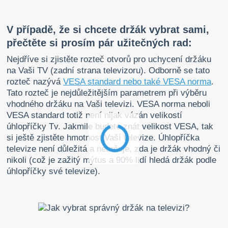
V případě, že si chcete držák vybrat sami,
přečtěte si prosím pár užitečných rad:
Nejdříve si zjistěte rozteč otvorů pro uchycení držáku
na Vaši TV (zadní strana televizoru). Odborně se tato
rozteč nazývá
VESA standard nebo také VESA norma
.
Tato rozteč je nejdůležitějším parametrem při výběru
vhodného držáku na Vaši televizi. VESA norma neboli
VESA standard totiž není nijak vázán velikostí
úhlopříčky Tv. Jakmile budete znát velikost VESA, tak
si ještě zjistěte hmotnost Vaší televize. Úhlopříčka
televize není důležitá a neurčuje, zda je držák vhodný či
nikoli (což je zažitý mýtus a 90% lidí hledá držák podle
úhlopříčky své televize).