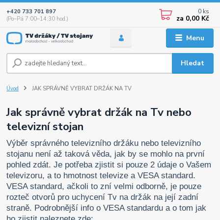
0
ks
+420 733 701 897
za
0,00 Kč
(Po–Pá 7:00–14:30 hod.)
Menu
Hledat
Úvod
JAK SPRÁVNĚ VYBRAT DRŽÁK NA TV
Jak správně vybrat držák na Tv nebo
televizní stojan
Výběr správného televizního držáku nebo televizního
stojanu není až taková věda, jak by se mohlo na první
pohled zdát. Je potřeba zjistit si pouze 2 údaje o Vašem
televizoru, a to hmotnost televize a VESA standard.
VESA standard, ačkoli to zní velmi odborně, je pouze
rozteč otvorů pro uchycení Tv na držák na její zadní
straně. Podrobnější info o VESA standardu a o tom jak
ho zjistit naleznete zde: