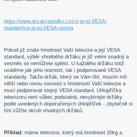
https://www.drzakyastolky.cz/co-je-to-VESA-
standart/co-je-to-VESA-norma
Pokud již znáte hmotnost Vaší televize a její VESA
standard, výběr vhodného držáku je již velmi snadný a
vesměs se nemůžete splést. U každého držáku totiž
uvádíme jak jeho nosnost, tak i podporované VESA
standardy. Takže držák, který se Vám líbí, musím mít
větší nebo rovnu nosnost s hmotností Vaší televize a
musí podporovat stejný VESA standard. Úhlopříčka
televizoru není vůbec podstatná, nevybírejte držáky
podle uvedených doporučených úhlopříček - zbytečně si
tím zůžíte okruh vhodných držáků.
Příklad:
máme televizor, který má hmotnost 20kg a