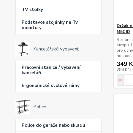
TV stolky
Podstavce stojánky na Tv
Držák n
monitory
M5C82
Stropní 
stropu 1
Kancelářské vybavení:
pro uchy
nosnost
349 K
Pracovní stanice / vybavení
288 Kč
b
kanceláří
Ergonomické stolové rámy
Police:
Police do garáže nebo skladu