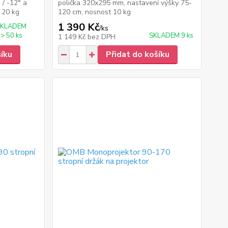
 / -12° a
polička 320x295 mm, nastavení výšky 75-
 20 kg
120 cm, nosnost 10 kg
1 390 Kč
SKLADEM
/
ks
> 50 ks
SKLADEM 9 ks
1 149 Kč
bez DPH
šíku
Přidat do košíku