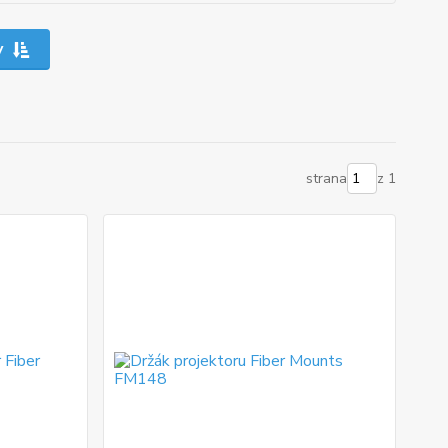
y
strana
z 1