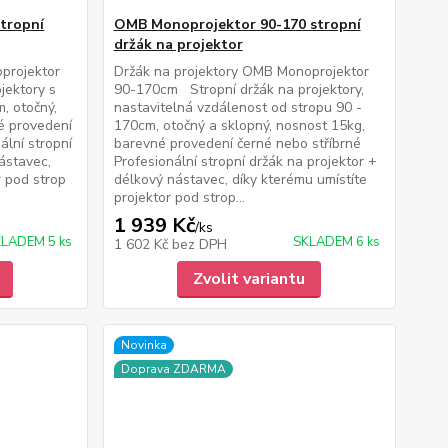
tropní
OMB Monoprojektor 90-170 stropní
držák na projektor
projektor
Držák na projektory OMB Monoprojektor
jektory s
90-170cm Stropní držák na projektory,
, otočný,
nastavitelná vzdálenost od stropu 90 -
é provedení
170cm, otočný a sklopný, nosnost 15kg,
ální stropní
barevné provedení černé nebo stříbrné
ástavec,
Profesionální stropní držák na projektor +
r pod strop
délkový nástavec, díky kterému umístíte
projektor pod strop...
1 939 Kč
/
ks
LADEM 5 ks
SKLADEM 6 ks
1 602 Kč
bez DPH
Zvolit variantu
Novinka
Doprava ZDARMA