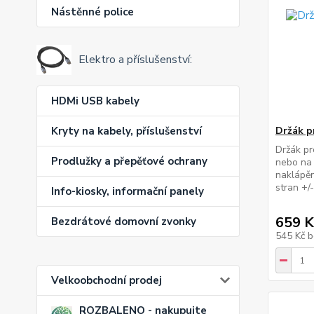
Nástěnné police
Elektro a příslušenství:
HDMi USB kabely
Držák p
Kryty na kabely, příslušenství
Držák pr
Prodlužky a přepěťové ochrany
nebo na 
naklápěn
stran +/
Info-kiosky, informační panely
659 K
Bezdrátové domovní zvonky
545 Kč
b
Velkoobchodní prodej
ROZBALENO - nakupujte