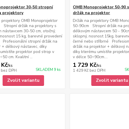
oprojektor 30-50 stropní
OMB Monoprojektor 50-90 s
a projektory
držák na projektor
a projektory OMB Monoprojektor
Držák na projektory OMB Mono
Stropní držák na projektory s
50-90cm Stropní držák na pro
m nástavcem 30-50 cm, otočný,
délkovým nástavcem 50 - 90cm
 nosnost 15 kg, barevné provedení
sklopný, nosnost 15kg, barevn
 Profesionální stropní držák na
černé nebo stříbrné Profesion
r + délkový nástavec, díky
držák na projektor + délkový n
umístíte projektor pod strop v
díky kterému umístíte projekto
50 cm. Kvalitní ...
v délce 50÷90cm....
 Kč
1 729 Kč
/
ks
/
ks
SKLADEM 9 ks
SK
č
bez DPH
1 429 Kč
bez DPH
Zvolit variantu
Zvolit variantu