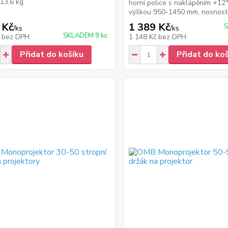
13,6 kg
horní police s naklápěním +12°
výškou 950-1450 mm, nosnost
 Kč
1 389 Kč
/
ks
/
ks
SKLADEM 9 ks
č
bez DPH
1 148 Kč
bez DPH
Přidat do košíku
Přidat do ko