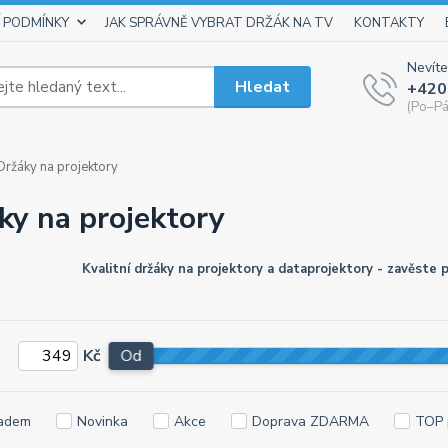
 PODMÍNKY
JAK SPRÁVNĚ VYBRAT DRŽÁK NA TV
KONTAKTY
Nevíte
Hledat
+420
(Po–Pá
ržáky na projektory
ky na projektory
Kvalitní držáky na projektory a dataprojektory - zavěste 
Kč
Od
adem
Novinka
Akce
Doprava ZDARMA
TOP 