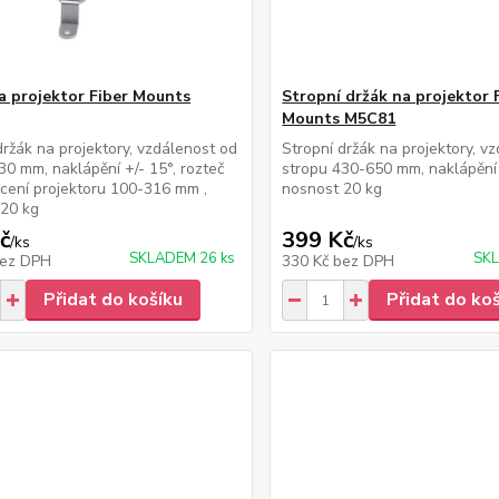
a projektor Fiber Mounts
Stropní držák na projektor 
Mounts M5C81
držák na projektory, vzdálenost od
Stropní držák na projektory, v
30 mm, naklápění +/- 15°, rozteč
stropu 430-650 mm, naklápění 
cení projektoru 100-316 mm ,
nosnost 20 kg
 20 kg
č
399 Kč
/
ks
/
ks
SKLADEM 26 ks
SKL
ez DPH
330 Kč
bez DPH
Přidat do košíku
Přidat do ko