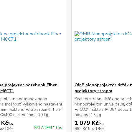
na projektor notebook Fiber
OMB Monoprojektor držák 
 M6C71
projektory stropní
 stolek na notebook nebo
Kvalitní stropní držák na proj
r s možností výškového nastavení
Monoprojektor, univerzální, ot
mm, náklonu +/-35°, rozměr horní
+/-180°, náklon +/-30°, délka 
00x400 mm, nosnost 10 kg
nosnost 15 kg
 Kč
1 079 Kč
/
ks
/
ks
SKLADEM 11 ks
ez DPH
892 Kč
bez DPH