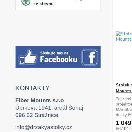
se slevou
Stolek 
KONTAKTY
Mounts
Pojízdný
Fiber Mounts s.r.o
projekto
Úprkova 1941, areál Šohaj
585-885 
desky 6
696 62 Strážnice
1 049
info@drzakyastolky.cz
867 Kč
b