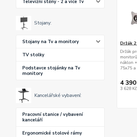
Televizní stěny - 2 a více Tv
Stojany:
Stojany na Tv a monitory
Držák 2
Držák pr
TV stolky
monitorů
náklon +
Podstavce stojánky na Tv
75x75 a
monitory
4 390
3 628 K
Kancelářské vybavení:
Pracovní stanice / vybavení
kanceláří
Ergonomické stolové rámy