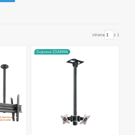
strana
z 1
Doprava ZDARMA