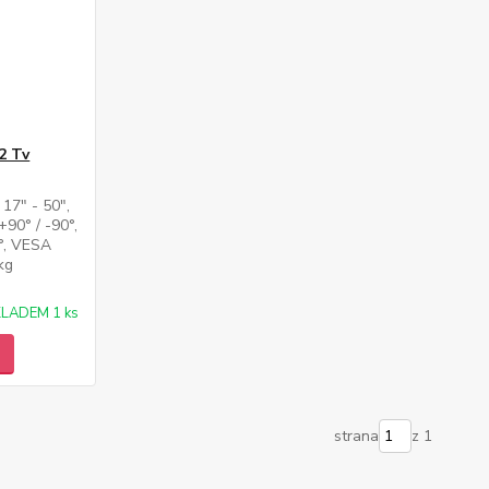
2 Tv
 17" - 50",
90° / -90°,
0°, VESA
kg
LADEM 1 ks
strana
z 1