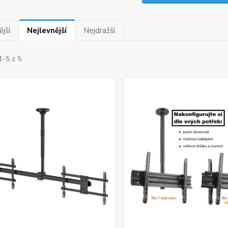
jší
Nejlevnější
Nejdražší
1-5 z 5