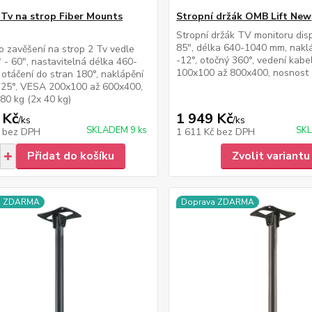
 Tv na strop Fiber Mounts
Stropní držák OMB Lift New
Stropní držák TV monitoru disp
85", délka 640-1040 mm, naklá
o zavěšení na strop 2 Tv vedle
-12°, otočný 360°, vedení kab
 - 60", nastavitelná délka 460-
100x100 až 800x400, nosnost 
otáčení do stran 180°, naklápění
-25°, VESA 200x100 až 600x400,
80 kg (2x 40 kg)
 Kč
1 949 Kč
/
ks
/
ks
SKLADEM 9 ks
SKL
č
bez DPH
1 611 Kč
bez DPH
Přidat do košíku
Zvolit variantu
a ZDARMA
Doprava ZDARMA