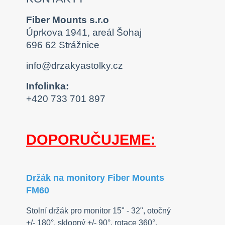
Fiber Mounts s.r.o
Úprkova 1941, areál Šohaj
696 62 Strážnice
info@drzakyastolky.cz
Infolinka:
+420 733 701 897
DOPORUČUJEME:
Držák na monitory Fiber Mounts
FM60
Stolní držák pro monitor 15" - 32", otočný
+/- 180°, sklopný +/- 90°, rotace 360°,