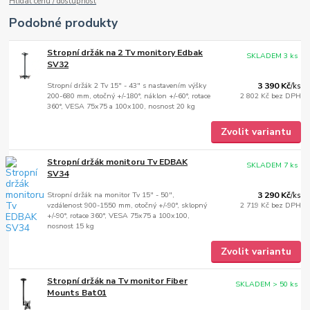
Hlídat cenu / dostupnost
Podobné produkty
Stropní držák na 2 Tv monitory Edbak
SKLADEM 3 ks
SV32
Stropní držák 2 Tv 15" - 43" s nastavením výšky
3 390 Kč
/
ks
200-680 mm, otočný +/-180°, náklon +/-60°, rotace
2 802 Kč
bez DPH
360°, VESA 75x75 a 100x100, nosnost 20 kg
Zvolit variantu
Stropní držák monitoru Tv EDBAK
SKLADEM 7 ks
SV34
Stropní držák na monitor Tv 15" - 50",
3 290 Kč
/
ks
vzdálenost 900-1550 mm, otočný +/-90°, sklopný
2 719 Kč
bez DPH
+/-90°, rotace 360°, VESA 75x75 a 100x100,
nosnost 15 kg
Zvolit variantu
Stropní držák na Tv monitor Fiber
SKLADEM > 50 ks
Mounts Bat01