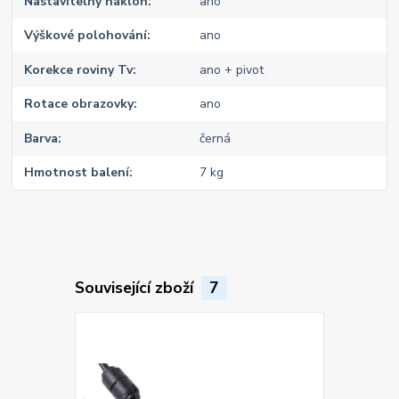
Nastavitelný náklon
ano
Výškové polohování
ano
Korekce roviny Tv
ano + pivot
Rotace obrazovky
ano
Barva
černá
Hmotnost balení
7 kg
Související zboží
7