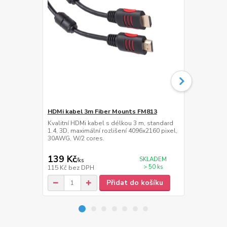
HDMi kabel 3m Fiber Mounts FM813
HDMi kabel 
Kvalitní HDMi kabel s délkou 3 m, standard
Kvalitní HDM
1.4, 3D, maximální rozlišení 4096x2160 pixel,
1.4, maximáln
30AWG, W/2 cores.
30AWG, W/2 
139 Kč
175 Kč
SKLADEM
/
ks
/
ks
> 50 ks
115 Kč
bez DPH
145 Kč
bez 
Přidat do košíku