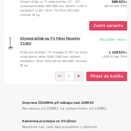
Stropní držák na Tv nebo monitor 22" - 52",
589 Kč
/
ks
nastavitelná délka 608-858 mm, otáčení +/-90° a
487 Kč
bez DPH
naklápění +/-20°, VESA 75x75 až 200x200,
nosnost 30 kg
Zvolit variantu
Stropní držák na TV Fiber Novelty
SKLADEM > 50 ks
T1410
Držák pro zavěšení TV, displeje 32-65" na strop i
1 329 Kč
/
ks
svislé plochy, délka 1060-1560 mm, otáčení,
1 098 Kč
bez DPH
naklápění, VESA 200x100 až 400x400, nosnost
50 kg
Přidat do košíku
Doprava ZDARMA při nákupu nad 2289 Kč
Na adresu od 2289Kč, na výdejní místo od 1389Kč
Kamenná prodejna ve Strážnici
Navštivte nás, rádi Vám poradíme s výběrem.