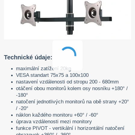
Technické údaje:
maximální zatížení 20kg
VESA standart 75x75 a 100x100
nastavení vzdálenosti od stropu 200 - 680mm
otáčení obou monitorů kolem osy nosníku +180° /
-180°
natočení jednotlivých monitorů na obě strany +20°
/ -20°
náklon každého monitoru +60° / -60°
úprava vzdálenosti mezi monitory
funkce PIVOT - vertikální i horizontální natočení
obrazovek +360° / -360°