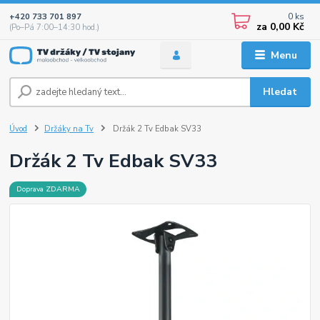
0
ks
+420 733 701 897
za
0,00 Kč
(Po–Pá 7:00–14:30 hod.)
Menu
Hledat
Úvod
Držáky na Tv
Držák 2 Tv Edbak SV33
Držák 2 Tv Edbak SV33
Doprava ZDARMA