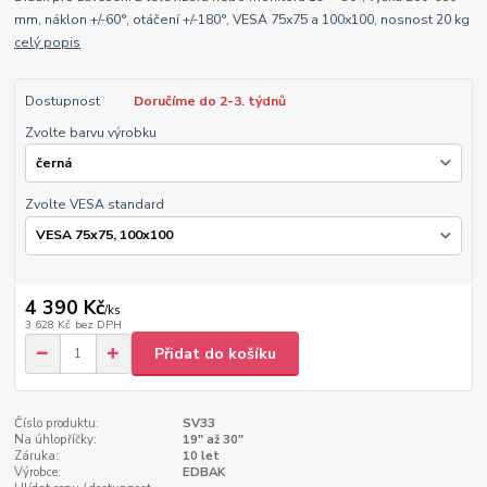
mm, náklon +/-60°, otáčení +/-180°, VESA 75x75 a 100x100, nosnost 20 kg
celý popis
Dostupnost
Doručíme do 2-3. týdnů
Zvolte barvu výrobku
Zvolte VESA standard
4 390 Kč
/
ks
3 628 Kč
bez DPH
Přidat do košíku
Číslo produktu:
SV33
Na úhlopříčky:
19" až 30"
Záruka:
10 let
Výrobce:
EDBAK