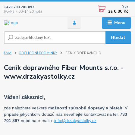
0
ks
+420 733 701 897
za
0,00 Kč
(Po–Pá 7:00–14:30 hod.)
Menu
Hledat
Úvod
OBCHODNÍ PODMÍNKY
CENÍK DOPRAVNÉHO
Ceník dopravného Fiber Mounts s.r.o. -
www.drzakyastolky.cz
Vážení zákazníci,
zde naleznete veškeré
možnosti způsobů dopravy a plateb
. V
případě jakýchkoliv dotazů nás neváhejte kontaktovat na tel:
733
701 897
nebo na e-mailu:
info@drzakyastolky.cz