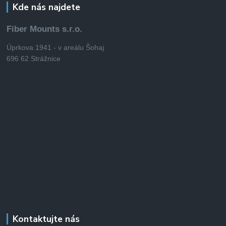
Kde nás najdete
Fiber Mounts s.r.o.
Úprkova 1941 - v areálu Šohaj
696 62 Strážnice
Kontaktujte nás