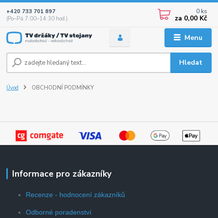
0
ks
+420 733 701 897
za
0,00 Kč
(Po–Pá 7:00–14:30 hod.)
Menu
Hledat
Úvod
OBCHODNÍ PODMÍNKY
Informace pro zákazníky
Recenze - hodnocení zákazníků
Odborné poradenství