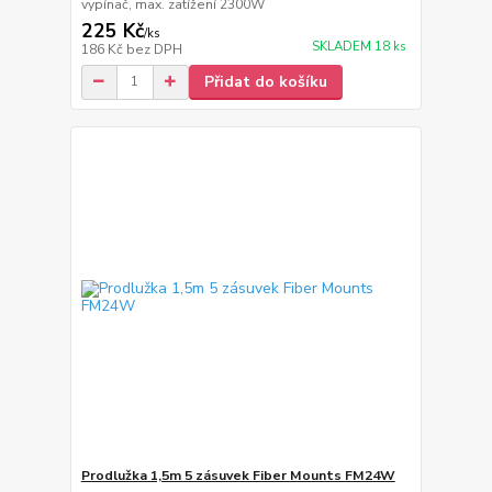
vypínač, max. zatížení 2300W
225 Kč
/
ks
SKLADEM 18 ks
186 Kč
bez DPH
Přidat do košíku
Prodlužka 1,5m 5 zásuvek Fiber Mounts FM24W