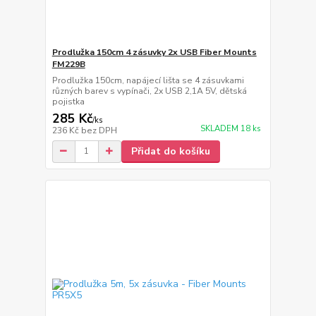
Prodlužka 150cm 4 zásuvky 2x USB Fiber Mounts
FM229B
Prodlužka 150cm, napájecí lišta se 4 zásuvkami
různých barev s vypínači, 2x USB 2,1A 5V, dětská
pojistka
285 Kč
/
ks
SKLADEM 18 ks
236 Kč
bez DPH
Přidat do košíku