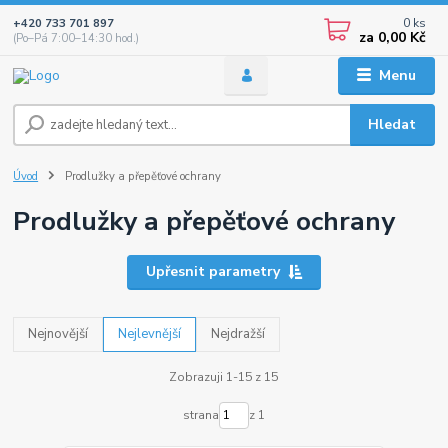
0
ks
+420 733 701 897
za
0,00 Kč
(Po–Pá 7:00–14:30 hod.)
Menu
Hledat
Úvod
Prodlužky a přepěťové ochrany
Prodlužky a přepěťové ochrany
Upřesnit parametry
Nejnovější
Nejlevnější
Nejdražší
Zobrazuji 1-15 z 15
strana
z 1