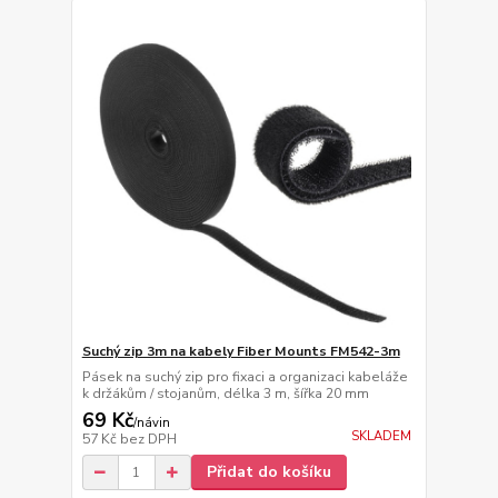
Suchý zip 3m na kabely Fiber Mounts FM542-3m
Pásek na suchý zip pro fixaci a organizaci kabeláže
k držákům / stojanům, délka 3 m, šířka 20 mm
69 Kč
/
návin
SKLADEM
57 Kč
bez DPH
Přidat do košíku