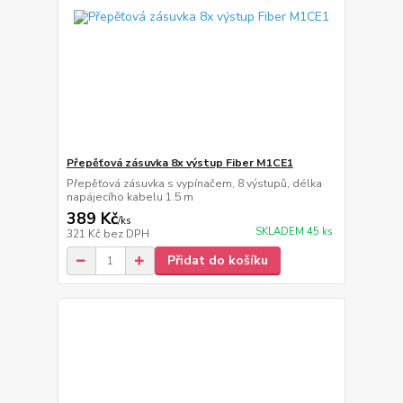
Přepěťová zásuvka 8x výstup Fiber M1CE1
Přepěťová zásuvka s vypínačem, 8 výstupů, délka
napájecího kabelu 1.5 m
389 Kč
/
ks
SKLADEM 45 ks
321 Kč
bez DPH
Přidat do košíku