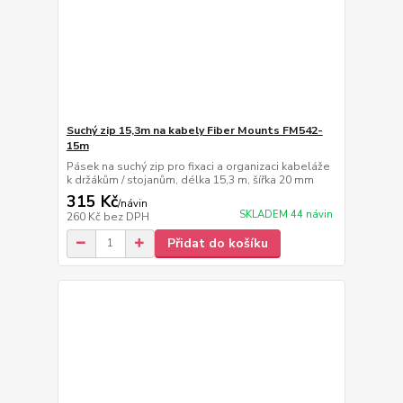
Suchý zip 15,3m na kabely Fiber Mounts FM542-
15m
Pásek na suchý zip pro fixaci a organizaci kabeláže
k držákům / stojanům, délka 15,3 m, šířka 20 mm
315 Kč
/
návin
SKLADEM 44 návin
260 Kč
bez DPH
Přidat do košíku