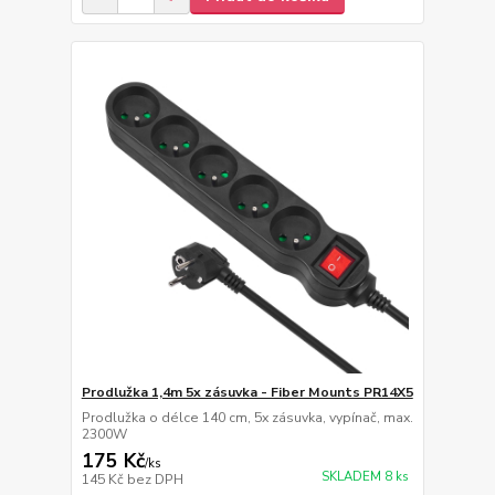
Prodlužka 1,4m 5x zásuvka - Fiber Mounts PR14X5
Prodlužka o délce 140 cm, 5x zásuvka, vypínač, max.
2300W
175 Kč
/
ks
SKLADEM 8 ks
145 Kč
bez DPH