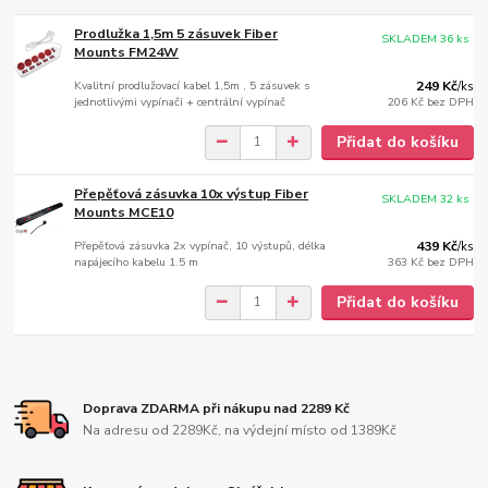
Prodlužka 1,5m 5 zásuvek Fiber
SKLADEM 36 ks
Mounts FM24W
Kvalitní prodlužovací kabel 1,5m , 5 zásuvek s
249 Kč
/
ks
jednotlivými vypínači + centrální vypínač
206 Kč
bez DPH
Přidat do košíku
Přepěťová zásuvka 10x výstup Fiber
SKLADEM 32 ks
Mounts MCE10
Přepěťová zásuvka 2x vypínač, 10 výstupů, délka
439 Kč
/
ks
napájecího kabelu 1.5 m
363 Kč
bez DPH
Přidat do košíku
Doprava ZDARMA při nákupu nad 2289 Kč
Na adresu od 2289Kč, na výdejní místo od 1389Kč