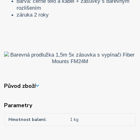
barva: černé tělo a kabel + zásuvky s barevným
rozlišením
záruka 2 roky
Původ zboží
Parametry
Hmotnost balení
1 kg