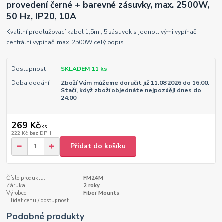
provedení černé + barevné zásuvky, max. 2500W,
50 Hz, IP20, 10A
Kvalitní prodlužovací kabel 1,5m , 5 zásuvek s jednotlivými vypínači +
centrální vypínač, max. 2500W
celý popis
Dostupnost
SKLADEM 11 ks
Doba dodání
Zboží Vám můžeme doručit již 11.08.2026 do 16:00.
Stačí, když zboží objednáte nejpozději dnes do
24:00
269 Kč
/
ks
222 Kč
bez DPH
Přidat do košíku
Číslo produktu:
FM24M
Záruka:
2 roky
Výrobce:
Fiber Mounts
Hlídat cenu / dostupnost
Podobné produkty