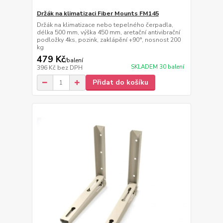
Držák na klimatizaci Fiber Mounts FM145
Držák na klimatizace nebo tepelného čerpadla,
délka 500 mm, výška 450 mm, aretační antivibrační
podložky 4ks, pozink, zaklápění +90°, nosnost 200
kg
479 Kč
/
balení
SKLADEM 30 balení
396 Kč
bez DPH
Přidat do košíku