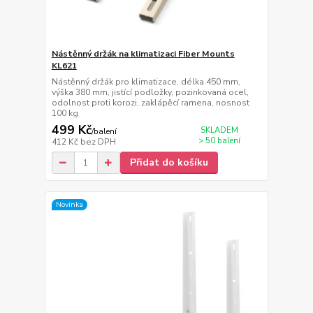
Nástěnný držák na klimatizaci Fiber Mounts
KL621
Nástěnný držák pro klimatizace, délka 450 mm,
výška 380 mm, jistící podložky, pozinkovaná ocel,
odolnost proti korozi, zaklápěcí ramena, nosnost
100 kg
499 Kč
SKLADEM
/
balení
> 50 balení
412 Kč
bez DPH
Přidat do košíku
Novinka