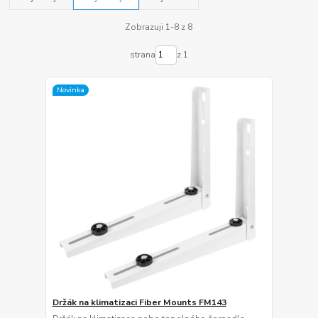
Zobrazuji 1-8 z 8
strana
z 1
Novinka
Držák na klimatizaci Fiber Mounts FM143