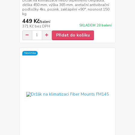
Držák na klimatizace nebo tepelného čerpadla,
délka 450 mm, výška 365 mm, aretační antivibrační
podložky 4ks, pozink, zaklápění +90°, nosnost 150
kg
449 Kč
/
balení
SKLADEM 28 balení
371 Kč
bez DPH
Přidat do košíku
Novinka