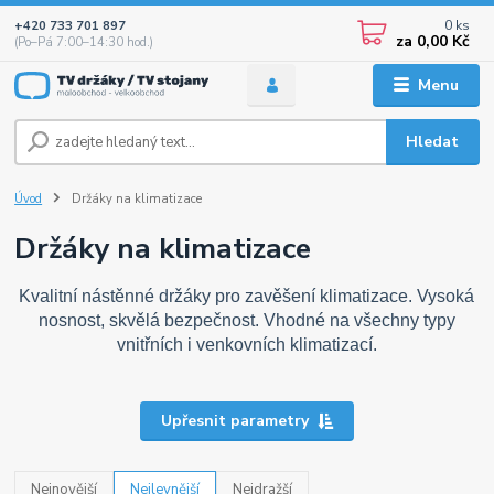
0
ks
+420 733 701 897
za
0,00 Kč
(Po–Pá 7:00–14:30 hod.)
Menu
Hledat
Úvod
Držáky na klimatizace
Držáky na klimatizace
Kvalitní nástěnné držáky pro zavěšení klimatizace. Vysoká
nosnost, skvělá bezpečnost. Vhodné na všechny typy
vnitřních i venkovních klimatizací.
Upřesnit parametry
Nejnovější
Nejlevnější
Nejdražší