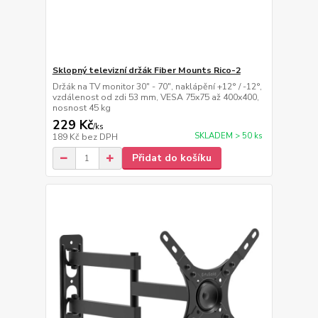
Sklopný televizní držák Fiber Mounts Rico-2
Držák na TV monitor 30" - 70", naklápění +12° / -12°,
vzdálenost od zdi 53 mm, VESA 75x75 až 400x400,
nosnost 45 kg
229 Kč
/
ks
SKLADEM > 50 ks
189 Kč
bez DPH
Přidat do košíku