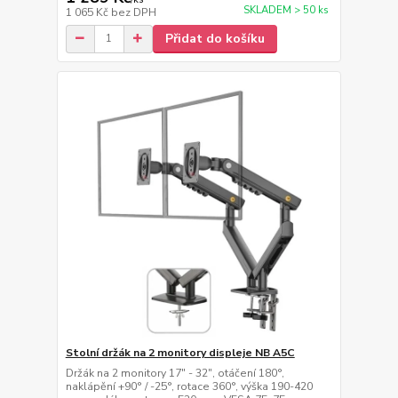
SKLADEM > 50 ks
1 065 Kč
bez DPH
Přidat do košíku
Stolní držák na 2 monitory displeje NB A5C
Držák na 2 monitory 17" - 32", otáčení 180°,
naklápění +90° / -25°, rotace 360°, výška 190-420