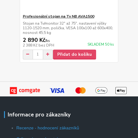
Profesionální stojan na Tv NB AVA1500
Stojan na Tv/monitor 32" až 75", nastavení výšky
1120-1520 mm, polička, VESA 100x100 až 600x400,
nosnost 45,5 kg
2 890 Kč
/
ks
SKLADEM 50 ks
2 388 Kč
bez DPH
Přidat do košíku
Informace pro zákazníky
Recenze - hodnocení zákazníků