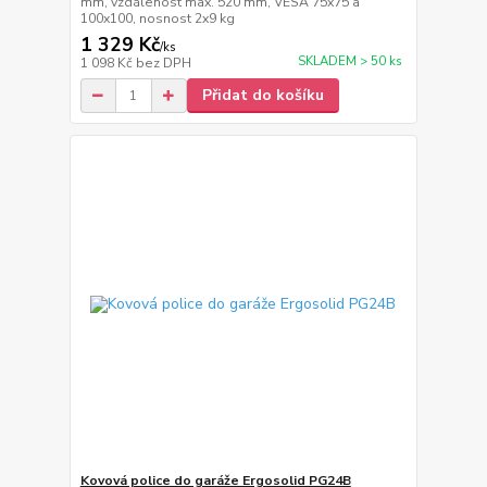
mm, vzdálenost max. 520 mm, VESA 75x75 a
100x100, nosnost 2x9 kg
1 329 Kč
/
ks
SKLADEM > 50 ks
1 098 Kč
bez DPH
Přidat do košíku
Kovová police do garáže Ergosolid PG24B