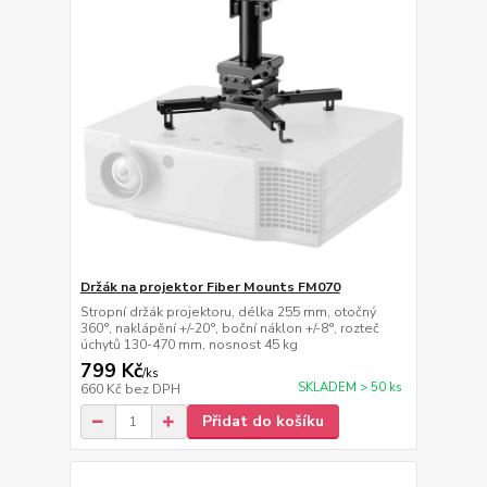
Držák na projektor Fiber Mounts FM070
Stropní držák projektoru, délka 255 mm, otočný
360°, naklápění +/-20°, boční náklon +/-8°, rozteč
úchytů 130-470 mm, nosnost 45 kg
799 Kč
/
ks
SKLADEM > 50 ks
660 Kč
bez DPH
Přidat do košíku