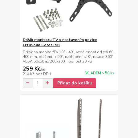
Držák monitoru TV s nastavením pozice
ErtuSolid Ceros-M1
Držák na monitor/TV 10" - 49", vzdálenost od zdi 60-
400 mm, otáčení +/-90°, naklápění +/-8°, rotace 360°,
VESA 50x50 až 200x200, nosnost 20 kg
259 Kč
/
ks
SKLADEM > 50 ks
214 Kč
bez DPH
Přidat do košíku