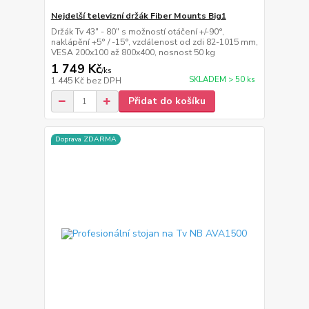
Nejdelší televizní držák Fiber Mounts Big1
Držák Tv 43" - 80" s možností otáčení +/-90°,
naklápění +5° / -15°, vzdálenost od zdi 82-1015 mm,
VESA 200x100 až 800x400, nosnost 50 kg
1 749 Kč
/
ks
SKLADEM > 50 ks
1 445 Kč
bez DPH
Přidat do košíku
Doprava ZDARMA