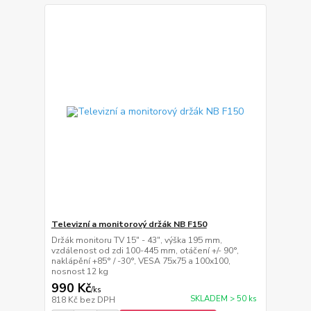
Televizní a monitorový držák NB F150
Držák monitoru TV 15" - 43", výška 195 mm,
vzdálenost od zdi 100-445 mm, otáčení +/- 90°,
naklápění +85° / -30°, VESA 75x75 a 100x100,
nosnost 12 kg
990 Kč
/
ks
SKLADEM > 50 ks
818 Kč
bez DPH