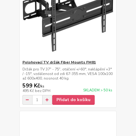
Polohovací TV držák Fiber Mounts FM81
Držák pro TV 37" - 75", otáčení +/-60°, naklápění +3°
/ -15°, vzdálenost od zdi 67-355 mm, VESA 100x100
až 600x400, nosnost 40 kg
599 Kč
/
ks
SKLADEM > 50 ks
495 Kč
bez DPH
Přidat do košíku