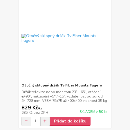
Otočný sklopný držák Tv Fiber Mounts Fugero
Držák televize nebo monitoru 23" - 65", otáčení
+/-90°, naklápění +5° / -15°, vzdálenost od zdi od
54-728 mm, VESA 75x75 až 400x400, nosnost 35 kg
829 Kč
/
ks
SKLADEM > 50 ks
685 Kč
bez DPH
Přidat do košíku