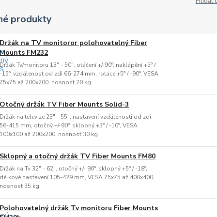
Hlídat 
é produkty
Držák na TV monitoror polohovatelný Fiber
Mounts FM232
Držák Tv/monitoru 13" - 50", otáčení +/-90°, naklápění +5° /
-15°, vzdálenost od zdi 66-274 mm, rotace +5° / -90°, VESA
75x75 až 200x200, nosnost 20 kg
Otočný držák TV Fiber Mounts Solid-3
Držák na televize 23" - 55", nastavení vzdálenosti od zdi
56-415 mm, otočný +/-90°, sklopný +3° / -10°, VESA
100x100 až 200x200, nosnost 30 kg
Sklopný a otočný držák TV Fiber Mounts FM80
Držák na Tv 32" - 62", otočný +/- 90°, sklopný +5° / -18°,
délkové nastavení 105-429 mm, VESA 75x75 až 400x400,
nosnost 35 kg
Polohovatelný držák Tv monitoru Fiber Mounts