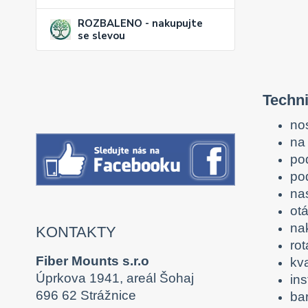
ROZBALENO - nakupujte
se slevou
Techni
no
na 
po
po
na
otá
nak
KONTAKTY
ro
Fiber Mounts s.r.o
kva
Úprkova 1941, areál Šohaj
ins
696 62 Strážnice
ba