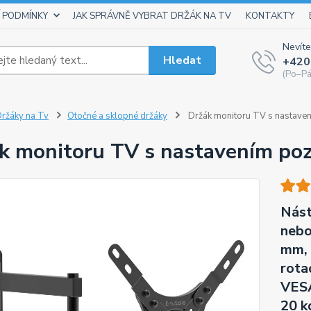
 PODMÍNKY
JAK SPRÁVNĚ VYBRAT DRŽÁK NA TV
KONTAKTY
Nevíte
Hledat
+420
(Po–Pá
ržáky na Tv
Otočné a sklopné držáky
Držák monitoru TV s nastaven
k monitoru TV s nastavením poz
Nást
nebo
mm, 
rota
VESA
20 k