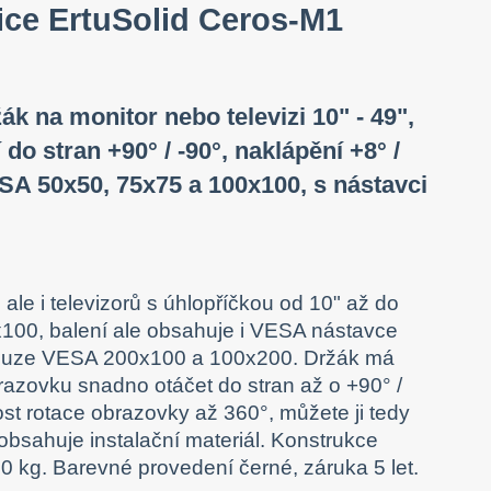
ice ErtuSolid Ceros-M1
k na monitor nebo televizi 10" - 49",
do stran +90° / -90°, naklápění +8° /
ESA 50x50, 75x75 a 100x100, s nástavci
ale i televizorů s úhlopříčkou od 10" až do
100, balení ale obsahuje i VESA nástavce
pouze VESA 200x100 a 100x200. Držák má
azovku snadno otáčet do stran až o +90° /
st rotace obrazovky až 360°, můžete ji tedy
 obsahuje instalační materiál. Konstrukce
0 kg. Barevné provedení černé, záruka 5 let.