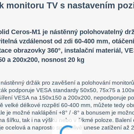
k monitoru TV s nastavením poz
lid Ceros-M1 je nástěnný polohovatelný držá
itelná vzdálenost od zdi 60-400 mm, otáčení 
otace obrazovky 360°, instalační materiál, V
0 a 200x200, nosnost 20 kg
í nástěnný držák pro zavěšení a polohování monitorů 
žák podporuje VESA standardy 50x50, 75x75 a 100x
zšíření VESA na 150x150 a 200x200, nepodporuje 
 velké délkové rozpětí 60-400 mm, můžete tedy obr
ále je možné naklápění +8° / -8° a bonusem je možno
 na šířku, tak i na výšku nebo v šikmé poloze. Balení
je ocelová a naprosto spolehlivě unese zatížení až 2