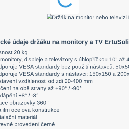
cké údaje držáku na monitory a TV ErtuSol
snost 20 kg
monitory, displeje a televizory s úhlopříčkou 10" až 
dporuje VESA standardy bez použití nástavců: 50x
dporuje VESA standardy s nástavci: 150x150 a 200
stavení vzdálenosti od zdi 60-400 mm
čení na obě strany až +90° / -90°
lápění +8° / -8°
tace obrazovky 360°
litní ocelová konstrukce
talační materiál
revné provedení černé