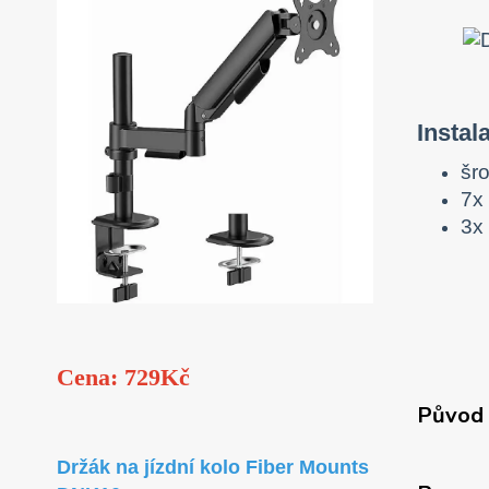
Instal
šr
7x
3x
Cena: 729Kč
Původ 
Držák na jízdní kolo Fiber Mounts