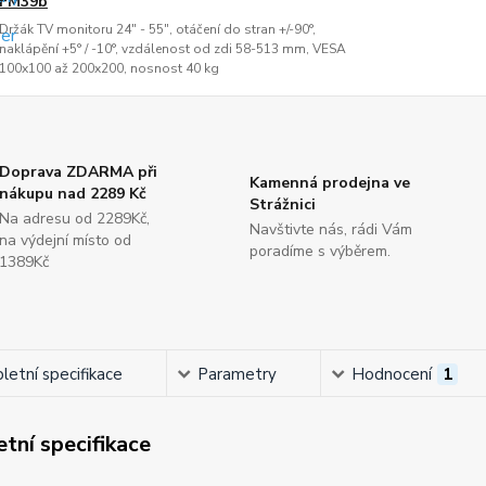
FM39b
Držák TV monitoru 24" - 55", otáčení do stran +/-90°,
naklápění +5° / -10°, vzdálenost od zdi 58-513 mm, VESA
100x100 až 200x200, nosnost 40 kg
Doprava ZDARMA při
Kamenná prodejna ve
nákupu nad 2289 Kč
Strážnici
Na adresu od 2289Kč,
Navštivte nás, rádi Vám
na výdejní místo od
poradíme s výběrem.
1389Kč
etní specifikace
Parametry
Hodnocení
1
tní specifikace