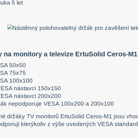
uka 5 let
 na monitory a televize ErtuSolid Ceros-M
SA 50x50
SA 75x75
SA 100x100
VESA nástavci 150x150
VESA nástavci 200x200
žák nepodporuje VESA 100x200 a 200x100
é držáky TV monitorů ErtuSolid Ceros-M1 jsou vhod
odporují kterýkoliv z výše uvedených VESA standard