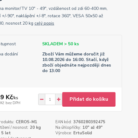
na monitor/TV 10" - 49", vzdálenost od zdi 60-400 mm,
í +/-90°, naklápění +/-8°, rotace 360°, VESA 50x50 až
0, nosnost 20 kg
celý popis
tupnost
SKLADEM > 50 ks
a dodání
Zboží Vám můžeme doručit již
10.08.2026 do 16:00. Stačí, když
zboží objednáte nejpozději dnes
do 13:00
9 Kč
/
ks
Přidat do košíku
 Kč
bez DPH
roduktu:
CEROS-M1
EAN kód:
3760280392475
tížení / nosnost:
20 kg
Na úhlopříčky:
10" až 49"
5 let
Výrobce:
ErtuSolid