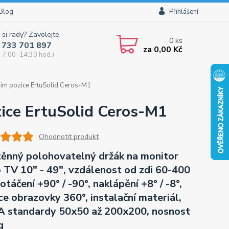
Blog
Přihlášení
 si rady? Zavolejte.
0
ks
 733 701 897
za
0,00 Kč
 7:00–14:30 hod.)
ím pozice ErtuSolid Ceros-M1
ice ErtuSolid Ceros-M1
Ohodnotit produkt
ěnný polohovatelný držák na monitor
 TV 10" - 49", vzdálenost od zdi 60-400
otáčení +90° / -90°, naklápění +8° / -8°,
ce obrazovky 360°, instalační materiál,
 standardy 50x50 až 200x200, nosnost
g