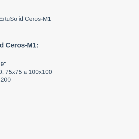
id Ceros-M1:
49"
50, 75x75 a 100x100
x200