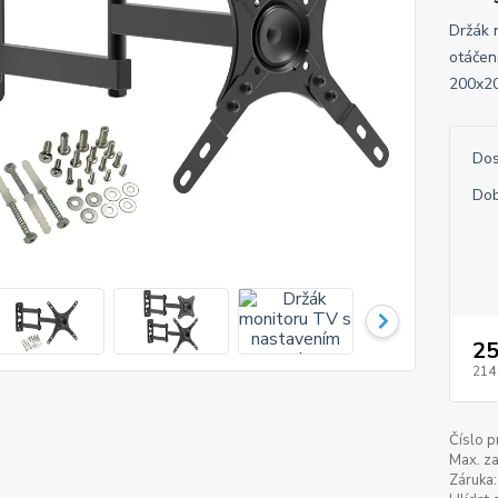
Držák 
otáčen
200x20
Dos
Dob
25
214
Číslo p
Max. za
Záruka: