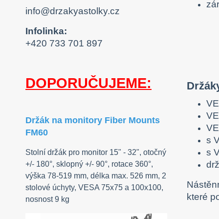
zár
info@drzakyastolky.cz
Infolinka:
+420 733 701 897
DOPORUČUJEME:
Držáky
VE
VE
Držák na monitory Fiber Mounts
VE
FM60
s 
s 
Stolní držák pro monitor 15" - 32", otočný
dr
+/- 180°, sklopný +/- 90°, rotace 360°,
výška 78-519 mm, délka max. 526 mm, 2
Nástěnn
stolové úchyty, VESA 75x75 a 100x100,
které p
nosnost 9 kg