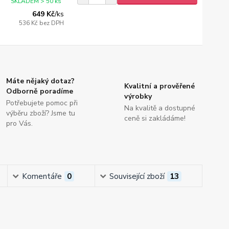
SKLADEM > 50 ks
649 Kč
/
ks
536 Kč
bez DPH
Máte nějaký dotaz?
Kvalitní a prověřené
Odborně poradíme
výrobky
Potřebujete pomoc při
Na kvalitě a dostupné
výběru zboží? Jsme tu
ceně si zakládáme!
pro Vás.
Komentáře
0
Související zboží
13