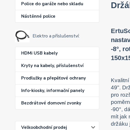
Držá
Police do garáže nebo skladu
Nástěnné police
ErtuSo
Elektro a příslušenství:
nastav
-8°, r
HDMi USB kabely
150x15
Kryty na kabely, příslušenství
Prodlužky a přepěťové ochrany
Kvalitn
49". Dr
Info-kiosky, informační panely
pro ro
poměrně
Bezdrátové domovní zvonky
-90°, d
mít jak
držáku 
Velkoobchodní prodej