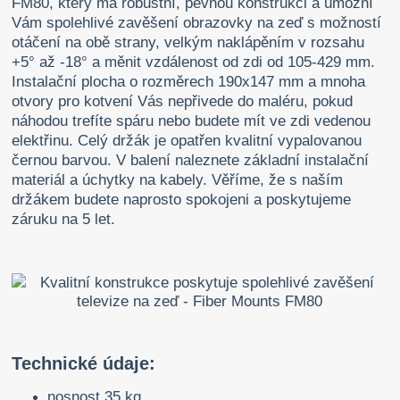
FM80, který má robustní, pevnou konstrukci a umožní
Vám spolehlivé zavěšení obrazovky na zeď s možností
otáčení na obě strany, velkým naklápěním v rozsahu
+5° až -18° a měnit vzdálenost od zdi od 105-429 mm.
Instalační plocha o rozměrech 190x147 mm a mnoha
otvory pro kotvení Vás nepřivede do maléru, pokud
náhodou trefíte spáru nebo budete mít ve zdi vedenou
elektřinu. Celý držák je opatřen kvalitní vypalovanou
černou barvou. V balení naleznete základní instalační
materiál a úchytky na kabely. Věříme, že s naším
držákem budete naprosto spokojeni a poskytujeme
záruku na 5 let.
Technické údaje:
nosnost 35 kg