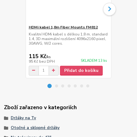
HDMi kabel 1,8m Fiber Mounts FM812
Lišta na ka
Kvalitní HDMi kabel s délkou 1,8 m, standard
Hliníková nás
1.4, 3D maximální rozlišení 4096x2160 pixel,
kabeláže, dé
30AWG, W/2 cores.
20 mm
115 Kč
469 Kč
/
ks
/
ks
SKLADEM 13 ks
95 Kč
bez DPH
388 Kč
bez 
Přidat do košíku
Zboží zařazeno v kategoriích
Držáky na Tv
Otočné a sklopné držáky