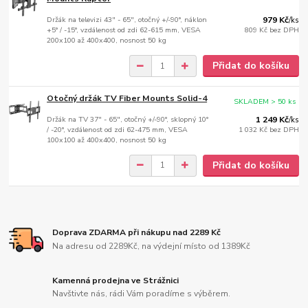
Držák na televizi 43" - 65", otočný +/-90°, náklon
979 Kč
/
ks
+5° / -15°, vzdálenost od zdi 62-615 mm, VESA
809 Kč
bez DPH
200x100 až 400x400, nosnost 50 kg
Přidat do košíku
Otočný držák TV Fiber Mounts Solid-4
SKLADEM > 50 ks
Držák na TV 37" - 65", otočný +/-90°, sklopný 10°
1 249 Kč
/
ks
/ -20°, vzdálenost od zdi 62-475 mm, VESA
1 032 Kč
bez DPH
100x100 až 400x400, nosnost 50 kg
Přidat do košíku
Doprava ZDARMA při nákupu nad 2289 Kč
Na adresu od 2289Kč, na výdejní místo od 1389Kč
Kamenná prodejna ve Strážnici
Navštivte nás, rádi Vám poradíme s výběrem.