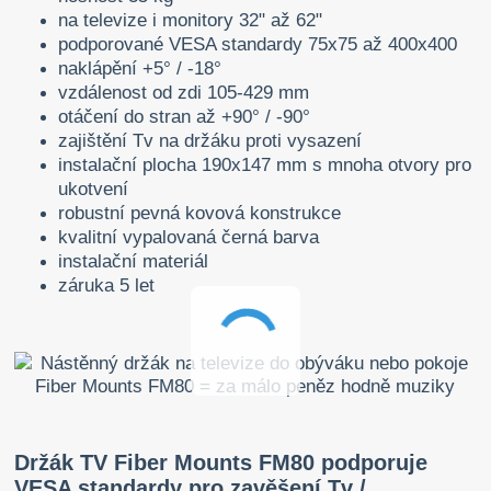
na televize i monitory 32" až 62"
podporované VESA standardy 75x75 až 400x400
naklápění +5° / -18°
vzdálenost od zdi 105-429 mm
otáčení do stran až +90° / -90°
zajištění Tv na držáku proti vysazení
instalační plocha 190x147 mm s mnoha otvory pro
ukotvení
robustní pevná kovová konstrukce
kvalitní vypalovaná černá barva
instalační materiál
záruka 5 let
Držák TV Fiber Mounts FM80 podporuje
VESA standardy pro zavěšení Tv /