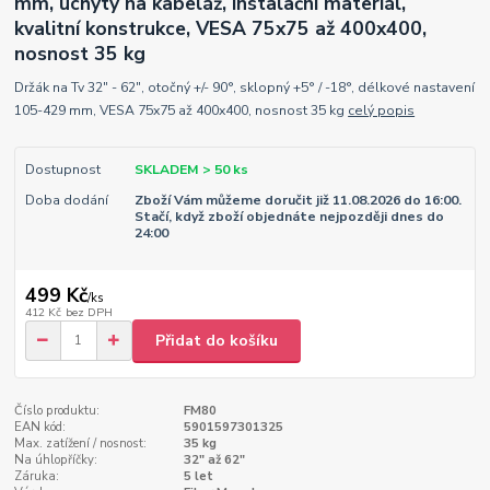
mm, úchyty na kabeláž, instalační materiál,
kvalitní konstrukce, VESA 75x75 až 400x400,
nosnost 35 kg
Držák na Tv 32" - 62", otočný +/- 90°, sklopný +5° / -18°, délkové nastavení
105-429 mm, VESA 75x75 až 400x400, nosnost 35 kg
celý popis
Dostupnost
SKLADEM > 50 ks
Doba dodání
Zboží Vám můžeme doručit již 11.08.2026 do 16:00.
Stačí, když zboží objednáte nejpozději dnes do
24:00
499 Kč
/
ks
412 Kč
bez DPH
Přidat do košíku
Číslo produktu:
FM80
EAN kód:
5901597301325
Max. zatížení / nosnost:
35 kg
Na úhlopříčky:
32" až 62"
Záruka:
5 let