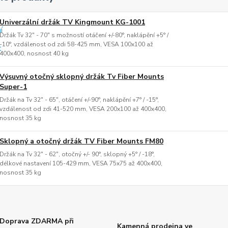
Univerzální držák TV Kingmount KG-1001
Držák Tv 32" - 70" s možností otáčení +/-80°, naklápění +5° /
-10°, vzdálenost od zdi 58-425 mm, VESA 100x100 až
400x400, nosnost 40 kg
Výsuvný otočný sklopný držák Tv Fiber Mounts
Super-1
Držák na Tv 32" - 65", otáčení +/-90°, naklápění +7° / -15°,
vzdálenost od zdi 41-520 mm, VESA 200x100 až 400x400,
nosnost 35 kg
Sklopný a otočný držák TV Fiber Mounts FM80
Držák na Tv 32" - 62", otočný +/- 90°, sklopný +5° / -18°,
délkové nastavení 105-429 mm, VESA 75x75 až 400x400,
nosnost 35 kg
Doprava ZDARMA při
Kamenná prodejna ve