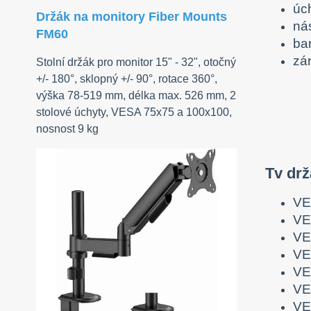
úc
Držák na monitory Fiber Mounts
ná
FM60
ba
zár
Stolní držák pro monitor 15" - 32", otočný
+/- 180°, sklopný +/- 90°, rotace 360°,
výška 78-519 mm, délka max. 526 mm, 2
stolové úchyty, VESA 75x75 a 100x100,
nosnost 9 kg
Tv dr
VE
VE
VE
VE
VE
VE
VE