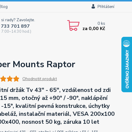
Blog
Přihlášení
 si rady? Zavolejte.
0
ks
 733 701 897
za
0,00 Kč
 7:00–14:30 hod.)
ber Mounts Raptor
Ohodnotit produkt
itní držák Tv 43" - 65", vzdálenost od zdi
15 mm, otočný až +90° / -90°, naklápění
/ -15°, kvalitní pevná konstrukce, úchytky
abeláž, instalační materiál, VESA 200x100
00x400, nosnost 50 kg, záruka 10 let