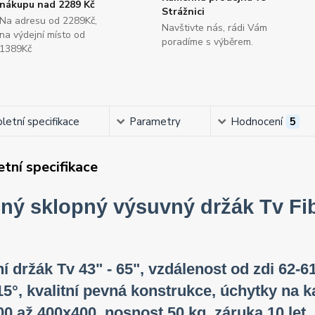
nákupu nad 2289 Kč
Strážnici
Na adresu od 2289Kč,
Navštivte nás, rádi Vám
na výdejní místo od
poradíme s výběrem.
1389Kč
etní specifikace
Parametry
Hodnocení
5
tní specifikace
ný sklopný výsuvný držák Tv Fi
ní držák Tv 43" - 65", vzdálenost od zdi 62-6
-15°, kvalitní pevná konstrukce, úchytky na 
0 až 400x400, nosnost 50 kg, záruka 10 let