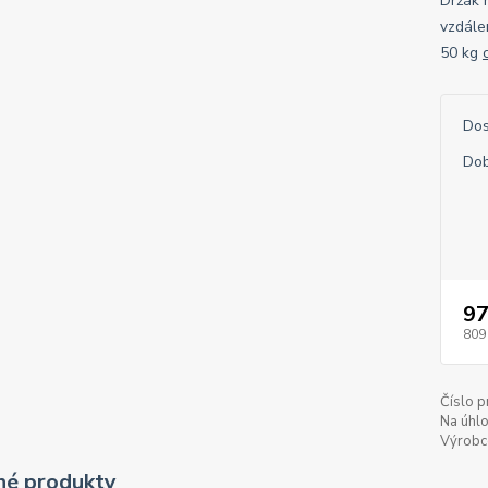
Držák n
vzdále
50 kg
Dos
Dob
97
809
Číslo p
Na úhlo
Výrobc
é produkty