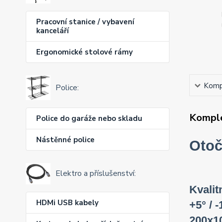
Pracovní stanice / vybavení
kanceláří
Ergonomické stolové rámy
Kompl
Police:
Komple
Police do garáže nebo skladu
Nástěnné police
Otoč
Elektro a příslušenství:
Kvalit
HDMi USB kabely
+5° / 
200x10