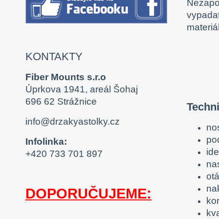
Nezapom
vypadat
materi
KONTAKTY
Fiber Mounts s.r.o
Úprkova 1941, areál Šohaj
696 62 Strážnice
Techn
info@drzakyastolky.cz
no
po
Infolinka:
ide
+420 733 701 897
na
ot
nak
DOPORUČUJEME:
ko
kv