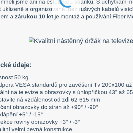
něli jsme ani na estetickou stránku. S úchytkami 
 uklizeně a organizovaně, bez rušivých kabelů visící
álem a
zárukou 10 let
je montáž a používání Fiber M
ické údaje:
snost 50 kg
dpora VESA standardů pro zavěšení Tv 200x100 a
ální na televize a obrazovky s úhlopříčkou 43" až 65
stavitelná vzdálenost od zdi 62-615 mm
áčení obrazovky do stran až +90° / -90°
lápění +5° / -15°
rekce roviny obrazovky +3° / -3°
alitní velmi pevná konstrukce