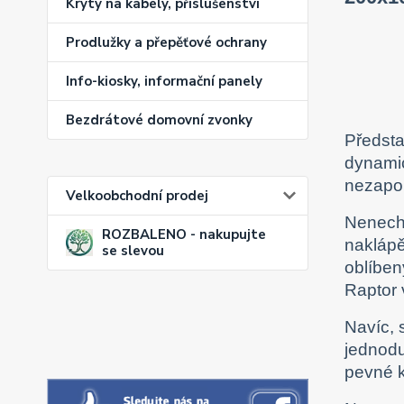
Kryty na kabely, příslušenství
Prodlužky a přepěťové ochrany
Info-kiosky, informační panely
Bezdrátové domovní zvonky
Předst
dynamic
nezapom
Velkoobchodní prodej
Nenecht
ROZBALENO - nakupujte
naklápě
se slevou
oblíben
Raptor 
Navíc, 
jednodu
pevné k