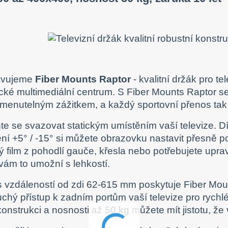
avujeme
Fiber Mounts Raptor
- kvalitní držák pro te
ké multimediální centrum. S Fiber Mounts Raptor se
enutelným zážitkem, a každý sportovní přenos tak ž
e se svazovat statickým umístěním vaší televize. 
ní +5° / -15° si můžete obrazovku nastavit přesně po
ý film z pohodlí gauče, křesla nebo potřebujete upra
vám to umožní s lehkostí.
s vzdáleností od zdi 62-615 mm poskytuje Fiber Mounts
chý přístup k zadním portům vaší televize pro rychlé
onstrukci a nosnosti až 50 kg můžete mít jistotu, že 