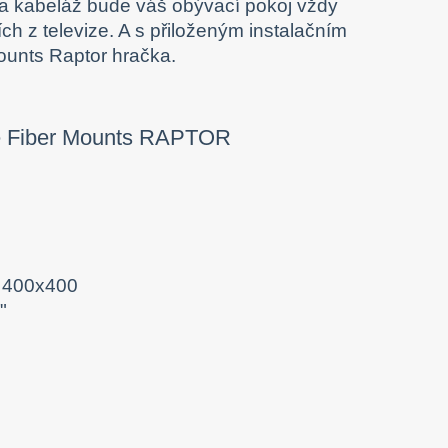
na kabeláž bude váš obývací pokoj vždy
ch z televize. A s přiloženým instalačním
ounts Raptor hračka.
ž 400x400
"