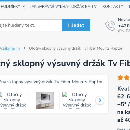
 PODMÍNKY
JAK SPRÁVNĚ VYBRAT DRŽÁK NA TV
KONTAKTY
Nevíte
Hledat
+420
(Po–Pá
ržáky na Tv
Otočný sklopný výsuvný držák Tv Fiber Mounts Raptor
ný sklopný výsuvný držák Tv Fi
Kval
62-6
+5° 
na k
až 4