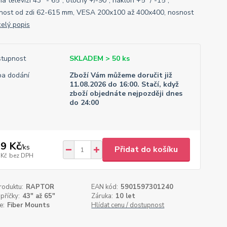
a televizi 43" - 65", otočný +/-90°, náklon +5° / -15°,
nost od zdi 62-615 mm, VESA 200x100 až 400x400, nosnost
celý popis
tupnost
SKLADEM > 50 ks
a dodání
Zboží Vám můžeme doručit již
11.08.2026 do 16:00. Stačí, když
zboží objednáte nejpozději dnes
do 24:00
9 Kč
/
ks
Přidat do košíku
 Kč
bez DPH
roduktu:
RAPTOR
EAN kód:
5901597301240
příčky:
43" až 65"
Záruka:
10 let
e:
Fiber Mounts
Hlídat cenu / dostupnost