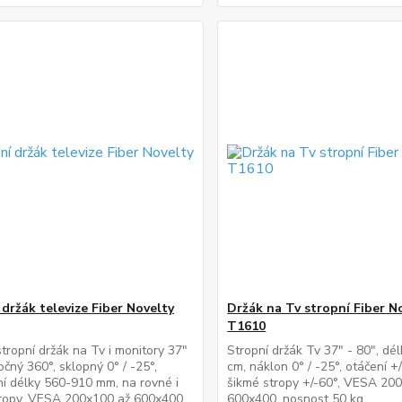
 držák televize Fiber Novelty
Držák na Tv stropní Fiber N
T1610
 stropní držák na Tv i monitory 37"
Stropní držák Tv 37" - 80", dé
očný 360°, sklopný 0° / -25°,
cm, náklon 0° / -25°, otáčení +
í délky 560-910 mm, na rovné i
šikmé stropy +/-60°, VESA 20
tropy, VESA 200x100 až 600x400,
600x400, nosnost 50 kg