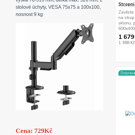
Stropní
stolové úchyty, VESA 75x75 a 100x100,
Zavěste 
nosnost 9 kg
na strop
sklonu,
600x400,
1 679
1 388 K
Doprav
Cena: 729Kč