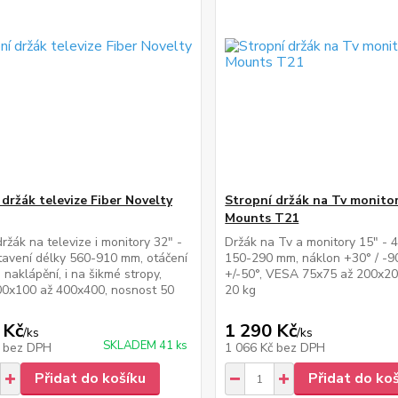
 držák televize Fiber Novelty
Stropní držák na Tv monitor
Mounts T21
držák na televize i monitory 32" -
Držák na Tv a monitory 15" - 4
tavení délky 560-910 mm, otáčení
150-290 mm, náklon +30° / -90
 naklápění, i na šikmé stropy,
+/-50°, VESA 75x75 až 200x20
0x100 až 400x400, nosnost 50
20 kg
 Kč
1 290 Kč
/
ks
/
ks
SKLADEM 41 ks
č
bez DPH
1 066 Kč
bez DPH
Přidat do košíku
Přidat do ko