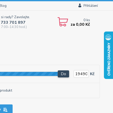
Blog
Přihlášení
 si rady? Zavolejte.
0
ks
 733 701 897
za
0,00 Kč
 7:00–14:30 hod.)
Do
Kč
produkt
y