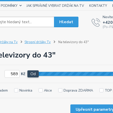
 PODMÍNKY
JAK SPRÁVNĚ VYBRAT DRŽÁK NA TV
KONTAKTY
Nevíte
Hledat
+420
(Po–Pá
ržáky na Tv
Stropní držáky Tv
Na televizory do 43"
elevizory do 43"
Kč
Od
adem
Novinka
Akce
Doprava ZDARMA
TOP 
Upřesnit parametr