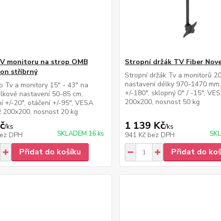
V monitoru na strop OMB
Stropní držák TV Fiber Nov
ion stříbrný
Stropní držák Tv a monitorů 20
nastavení délky 970-1470 mm,
o Tv a monitory 15" - 43" na
+/-180°, sklopný 0° / -15°, VE
élkové nastavení 50-85 cm,
200x200, nosnost 50 kg
í +/-20°, otáčení +/-95°, VESA
 200x200, nosnost 20 kg
č
1 139 Kč
/
ks
/
ks
SKLADEM 16 ks
SKL
ez DPH
941 Kč
bez DPH
Přidat do košíku
Přidat do ko