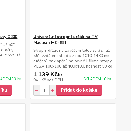
elty C200
Univerzální stropní držák na TV
Maclean MC-631
" až 50",
 otočný
Stropní držák na zavěšení televize 32" až
SA 75x75 až
55", vzdálenost od stropu 1010-1480 mm,
otáčení, naklápění, na rovné i šikmé stropy,
VESA 100x100 až 400x400, nosnost 50 kg
1 139 Kč
/
ks
ADEM 33 ks
SKLADEM 16 ks
941 Kč
bez DPH
šíku
Přidat do košíku