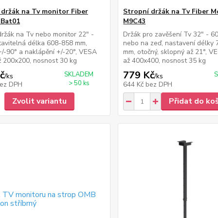
 držák na Tv monitor Fiber
Stropní držák na Tv Fiber 
 Bat01
M9C43
držák na Tv nebo monitor 22" -
Držák pro zavěšení Tv 32" - 60
tavitelná délka 608-858 mm,
nebo na zeď, nastavení délky
+/-90° a naklápění +/-20°, VESA
mm, otočný, sklopný až 21°, 
 200x200, nosnost 30 kg
až 400x400, nosnost 35 kg
č
779 Kč
SKLADEM
/
ks
/
ks
> 50 ks
ez DPH
644 Kč
bez DPH
Zvolit variantu
Přidat do ko