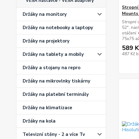
VESA nástavce - VESA adaptéry
Stropní
Mounts
Držáky na monitory
Stropní 
52", nas
Držáky na notebooky a laptopy
otáčení 
75x75 až
Držáky na projektory
589 K
487 Kč
b
Držáky na tablety a mobily
Držáky a stojany na repro
Držáky na mikrovlnky tiskárny
Držáky na platební terminály
Držáky na klimatizace
Držáky na kola
Televizní stěny - 2 a více Tv