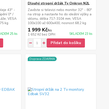
Dlouhý stropní držák Tv Onkron N2L
leje 43" -
Zavěste si televizi nebo monitor 32" - 80"
pění 0° /
na strop a nastavte ho do ideální výšky a
eláže, VESA
sklonu, délka 717-3104 mm, VESA
75 kg
100x100 až 600x400, nosnost 68,2 kg
1 999 Kč
/
ks
ADEM 25 ks
SKLADEM 23 ks
1 652 Kč
bez DPH
Přidat do košíku
Doprava ZDARMA