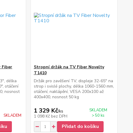
 Fiber
Stropní držák na TV Fiber Novelty
T1410
3", délka
Držák pro zavěšení TV, displeje 32-65" na
°, otáčení
strop i svislé plochy, délka 1060-1560 mm,
0, nosnost
otáčení, naklápění, VESA 200x100 až
400x400, nosnost 50 kg
1 329 Kč
SKLADEM
/
ks
SKLADEM
> 50 ks
1 098 Kč
bez DPH
šíku
Přidat do košíku