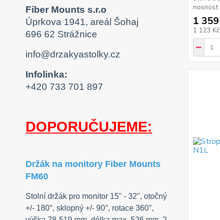
nosnost
Fiber Mounts s.r.o
1 359
Úprkova 1941, areál Šohaj
1 123 K
696 62 Strážnice
info@drzakyastolky.cz
Infolinka:
+420 733 701 897
DOPORUČUJEME:
Držák na monitory Fiber Mounts
FM60
Stolní držák pro monitor 15" - 32", otočný
+/- 180°, sklopný +/- 90°, rotace 360°,
výška 78-519 mm, délka max. 526 mm, 2