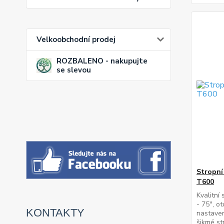
Velkoobchodní prodej
ROZBALENO - nakupujte
se slevou
Stropní
T600
Kvalitní
- 75", ot
KONTAKTY
nastaven
šikmé s