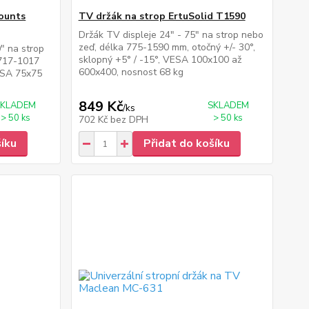
Mounts
TV držák na strop ErtuSolid T1590
Držák TV displeje 24" - 75" na strop nebo
zeď, délka 775-1590 mm, otočný +/- 30°,
" na strop
sklopný +5° / -15°, VESA 100x100 až
 717-1017
600x400, nosnost 68 kg
VESA 75x75
849 Kč
SKLADEM
SKLADEM
/
ks
> 50 ks
> 50 ks
702 Kč
bez DPH
šíku
Přidat do košíku