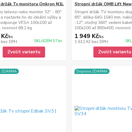
 držák Tv monitoru Onkron N1L
Stropní držák OMB Lift New
si televizi nebo monitor 32" - 80"
Stropní držák TV monitoru disp
 a nastavte ho do ideální výšky a
85", délka 640-1040 mm, naklá
 podporuje VESA 100x100 až
-12°, otočný 360°, vedení kab
 nosnost 68,2 kg
100x100 až 800x400, nosnost 
 Kč
1 949 Kč
/
ks
/
ks
SKLADEM 37 ks
SKL
č
bez DPH
1 611 Kč
bez DPH
Zvolit variantu
Zvolit variantu
a ZDARMA
Doprava ZDARMA