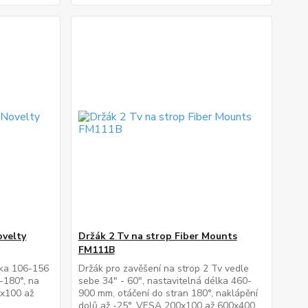
ovelty
Držák 2 Tv na strop Fiber Mounts
FM111B
lka 106-156
Držák pro zavěšení na strop 2 Tv vedle
/-180°, na
sebe 34" - 60", nastavitelná délka 460-
0x100 až
900 mm, otáčení do stran 180°, naklápění
dolů až -25°, VESA 200x100 až 600x400,