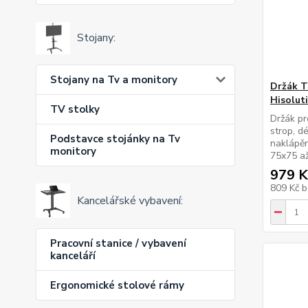
Stojany:
Stojany na Tv a monitory
Držák T
Hisolut
TV stolky
Držák pr
strop, d
Podstavce stojánky na Tv
naklápěn
monitory
75x75 až
979 K
809 Kč
b
Kancelářské vybavení:
Pracovní stanice / vybavení
kanceláří
Ergonomické stolové rámy