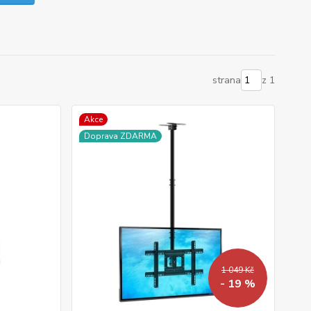
strana
z 1
Akce
Doprava ZDARMA
1 049 Kč
- 19 %