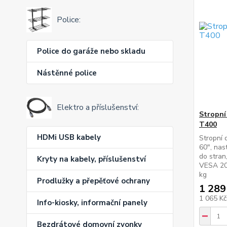
Police:
Police do garáže nebo skladu
Nástěnné police
Elektro a příslušenství:
Stropní
T400
HDMi USB kabely
Stropní 
60", nas
do stran,
Kryty na kabely, příslušenství
VESA 20
kg
Prodlužky a přepěťové ochrany
1 289
1 065 K
Info-kiosky, informační panely
Bezdrátové domovní zvonky