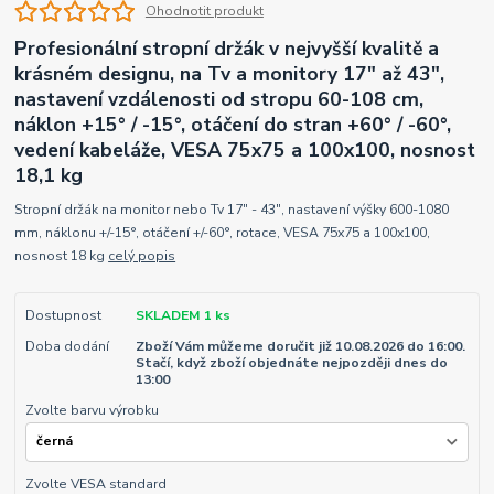
Ohodnotit produkt
Profesionální stropní držák v nejvyšší kvalitě a
krásném designu, na Tv a monitory 17" až 43",
nastavení vzdálenosti od stropu 60-108 cm,
náklon +15° / -15°, otáčení do stran +60° / -60°,
vedení kabeláže, VESA 75x75 a 100x100, nosnost
18,1 kg
Stropní držák na monitor nebo Tv 17" - 43", nastavení výšky 600-1080
mm, náklonu +/-15°, otáčení +/-60°, rotace, VESA 75x75 a 100x100,
nosnost 18 kg
celý popis
Dostupnost
SKLADEM 1 ks
Doba dodání
Zboží Vám můžeme doručit již 10.08.2026 do 16:00.
Stačí, když zboží objednáte nejpozději dnes do
13:00
Zvolte barvu výrobku
Zvolte VESA standard