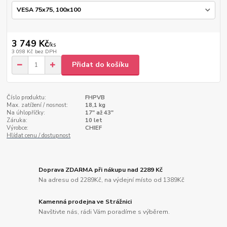
3 749 Kč
/
ks
3 098 Kč
bez DPH
Přidat do košíku
Číslo produktu:
FHPVB
Max. zatížení / nosnost:
18,1 kg
Na úhlopříčky:
17" až 43"
Záruka:
10 let
Výrobce:
CHIEF
Hlídat cenu / dostupnost
Doprava ZDARMA při nákupu nad 2289 Kč
Na adresu od 2289Kč, na výdejní místo od 1389Kč
Kamenná prodejna ve Strážnici
Navštivte nás, rádi Vám poradíme s výběrem.