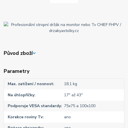
Původ zboží
Parametry
Max. zatížení / nosnost
18,1 kg
Na úhlopříčky
17" až 43"
Podporuje VESA standardy
75x75 a 100x100
Korekce roviny Tv
ano
Rotace obrazovky
ano