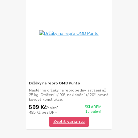
Držáky na repro OMB Punto
Nástěnné držáky na reprobedny, zatížení až
25 kg. Otáčení +/-90°, naklápění +/-20°, pevná
kovová konstrukce.
599 Kč
SKLADEM
/
balení
15 balení
495 Kč
bez DPH
Zvolit variantu