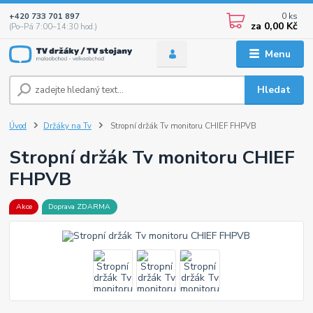
0
ks
+420 733 701 897
za
0,00 Kč
(Po–Pá 7:00–14:30 hod.)
Menu
Hledat
Úvod
Držáky na Tv
Stropní držák Tv monitoru CHIEF FHPVB
Stropní držák Tv monitoru CHIEF
FHPVB
Akce
Doprava ZDARMA