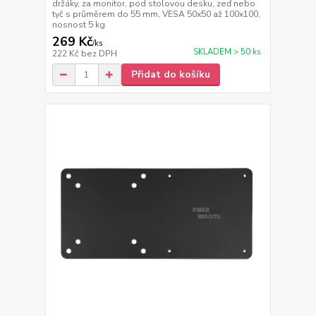
držáky, za monitor, pod stolovou desku, zeď nebo
tyč s průměrem do 55 mm, VESA 50x50 až 100x100,
nosnost 5 kg
269 Kč
/
ks
SKLADEM > 50 ks
222 Kč
bez DPH
Přidat do košíku