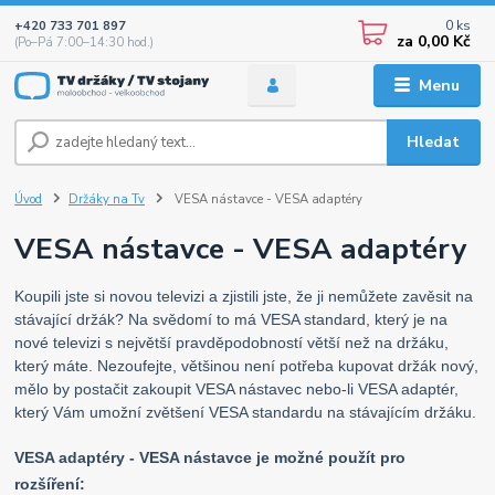
0
ks
+420 733 701 897
za
0,00 Kč
(Po–Pá 7:00–14:30 hod.)
Menu
Hledat
Úvod
Držáky na Tv
VESA nástavce - VESA adaptéry
VESA nástavce - VESA adaptéry
Koupili jste si novou televizi a zjistili jste, že ji nemůžete zavěsit na
stávající držák? Na svědomí to má VESA standard, který je na
nové televizi s největší pravděpodobností větší než na držáku,
který máte. Nezoufejte, většinou není potřeba kupovat držák nový,
mělo by postačit zakoupit VESA nástavec nebo-li VESA adaptér,
který Vám umožní zvětšení VESA standardu na stávajícím držáku.
VESA adaptéry - VESA nástavce je možné použít pro
rozšíření: