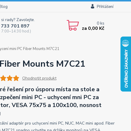
Blog
Přihlášení
 si rady? Zavolejte.
0
ks
 733 701 897
za
0,00 Kč
 7:00–14:30 hod.)
ycení mini PC Fiber Mounts M7C21
 Fiber Mounts M7C21
Ohodnotit produkt
ré řešení pro úsporu místa na stole a
zpečení mini PC - uchycení mni PC za
tor, VESA 75x75 a 100x100, nosnost
g
zální adaptér pro uchycení mini PC, NUC, MAC mini apod. Fiber
 M7C21 snadno uchytíte na držáky monitorů na VESA