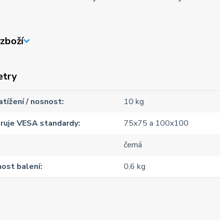
zboží
etry
atížení / nosnost
10 kg
ruje VESA standardy
75x75 a 100x100
černá
ost balení
0,6 kg