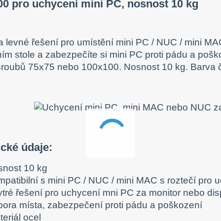
0 pro uchycení mini PC, nosnost 10 kg
a levné řešení pro umístění mini PC / NUC / mini MA
ím stole a zabezpečíte si mini PC proti pádu a pošk
šroubů 75x75 nebo 100x100. Nosnost 10 kg. Barva 
cké údaje:
snost 10 kg
mpatibilní s mini PC / NUC / mini MAC s roztečí pr
ytré řešení pro uchycení mni PC za monitor nebo dis
pora místa, zabezpečení proti pádu a poškození
eriál ocel