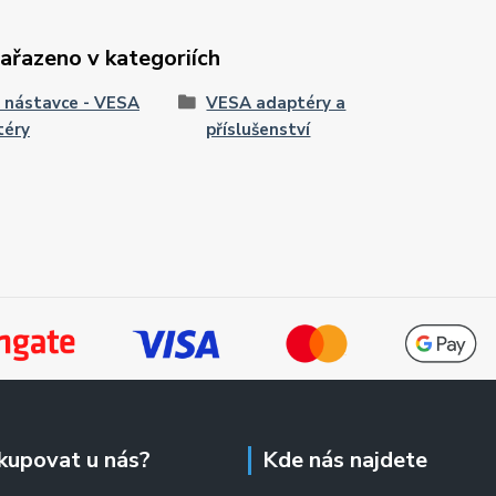
zařazeno v kategoriích
 nástavce - VESA
VESA adaptéry a
téry
příslušenství
kupovat u nás?
Kde nás najdete