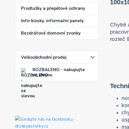
100x10
Prodlužky a přepěťové ochrany
Info-kiosky, informační panely
Chytré 
pracovn
Bezdrátové domovní zvonky
rozteč 
Velkoobchodní prodej
ROZBALENO - nakupujte
se slevou
Techni
no
ko
ch
ús
mat