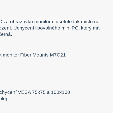
C za obrazovku monitoru, ušetříte tak místo na
ození. Uchycení libovolného mini PC, který má
černá.
o uchycení VESA 75x75 a 100x100
plej