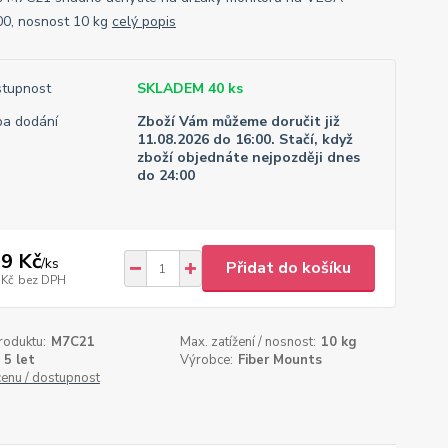
0, nosnost 10 kg
celý popis
tupnost
SKLADEM 40 ks
a dodání
Zboží Vám můžeme doručit již
11.08.2026 do 16:00. Stačí, když
zboží objednáte nejpozději dnes
do 24:00
9 Kč
/
ks
Přidat do košíku
 Kč
bez DPH
roduktu:
M7C21
Max. zatížení / nosnost:
10 kg
5 let
Výrobce:
Fiber Mounts
cenu / dostupnost