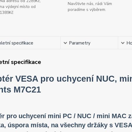
Na adresu od 2289Kč,
Navštivte nás, rádi Vám
na výdejní místo od
poradíme s výběrem.
1389Kč
etní specifikace
Parametry
Ho
tní specifikace
tér VESA pro uchycení NUC, min
nts M7C21
r pro uchycení mini PC / NUC / mini MAC z
ka, úspora místa, na všechny držáky s VES