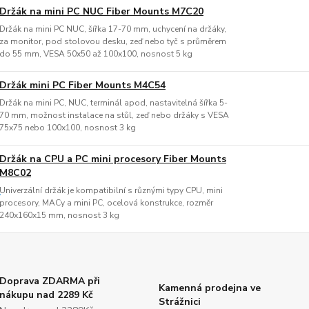
Držák na mini PC NUC Fiber Mounts M7C20
Držák na mini PC NUC, šířka 17-70 mm, uchycení na držáky,
za monitor, pod stolovou desku, zeď nebo tyč s průměrem
do 55 mm, VESA 50x50 až 100x100, nosnost 5 kg
Držák mini PC Fiber Mounts M4C54
Držák na mini PC, NUC, terminál apod, nastavitelná šířka 5-
70 mm, možnost instalace na stůl, zeď nebo držáky s VESA
75x75 nebo 100x100, nosnost 3 kg
Držák na CPU a PC mini procesory Fiber Mounts
M8C02
Univerzální držák je kompatibilní s různými typy CPU, mini
procesory, MACy a mini PC, ocelová konstrukce, rozměr
240x160x15 mm, nosnost 3 kg
Doprava ZDARMA při
Kamenná prodejna ve
nákupu nad 2289 Kč
Strážnici