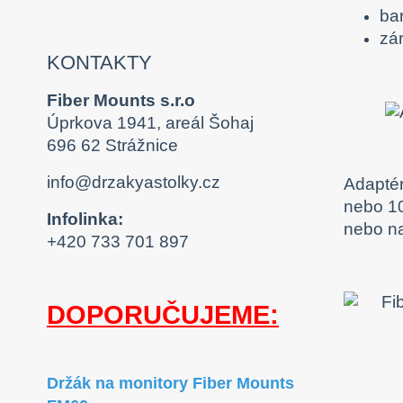
ba
zár
KONTAKTY
Fiber Mounts s.r.o
Úprkova 1941, areál Šohaj
696 62 Strážnice
info@drzakyastolky.cz
Adaptér
nebo 10
Infolinka:
nebo n
+420 733 701 897
DOPORUČUJEME:
Držák na monitory Fiber Mounts