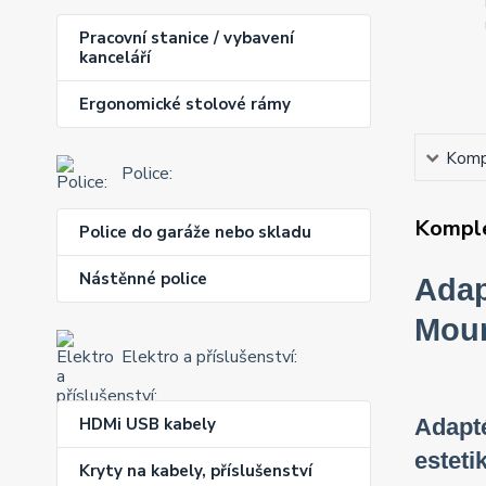
Pracovní stanice / vybavení
kanceláří
Ergonomické stolové rámy
Kompl
Police:
Komple
Police do garáže nebo skladu
Nástěnné police
Adap
Mou
Elektro a příslušenství:
Adapté
HDMi USB kabely
esteti
Kryty na kabely, příslušenství