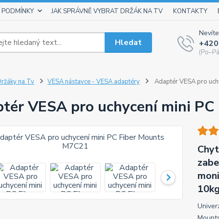
 PODMÍNKY
JAK SPRÁVNĚ VYBRAT DRŽÁK NA TV
KONTAKTY
Nevíte
Hledat
+420
(Po–Pá
ržáky na Tv
VESA nástavce - VESA adaptéry
Adaptér VESA pro uch
tér VESA pro uchycení mini PC
Chyt
zabe
moni
10k
Univer
Mounts