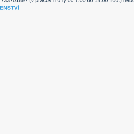
u 733701897 (v pracovní dny od 7:00 do 14:00 hod.) neb
ENSTVÍ