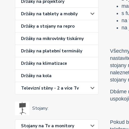
Držáky na projektory
ma
s f
Držáky na tablety a mobily
na 
Držáky a stojany na repro
na 
Držáky na mikrovlnky tiskárny
Všechny 
Držáky na platební terminály
nastavit
Držáky na klimatizace
stojany 
naleznet
Držáky na kola
stojany 
Televizní stěny - 2 a více Tv
Dbáme n
uspokojí
Stojany:
Pokud by
Stojany na Tv a monitory