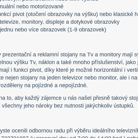
nuální nebo motorizované
unkcí pivot (otočení obrazovky na výšku) nebo klasické h
televize, monitory, displeje a dotykové obrazovky
jednu nebo více obrazovek (1-9 obrazovek)
prezentační a reklamní stojany na Tv a monitory mají s
elnou výšku Tv, náklon a také mnoho příslušenství, jako 
mají i funkci pivot, díky které je možné horizontální i ve
e nejen stojany na jeden televizor nebo monitor, ale i na d
rozděleny na pojízdné a nepojízdné.
a to, aby každý zájemce u nás našel přesně takový stoj
 všechny jeho nároky bez nutnosti jakýchkoliv ústupků.
ste ocenili odbornou radu při výběru ideálního televizn