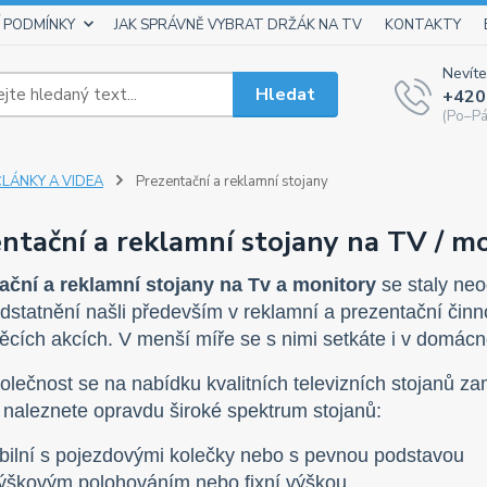
 PODMÍNKY
JAK SPRÁVNĚ VYBRAT DRŽÁK NA TV
KONTAKTY
Nevíte
Hledat
+420
(Po–Pá
ČLÁNKY A VIDEA
Prezentační a reklamní stojany
ntační a reklamní stojany na TV / mo
ační a reklamní stojany na Tv a monitory
se staly neo
statnění našli především v reklamní a prezentační činno
cích akcích. V menší míře se s nimi setkáte i v domácnos
lečnost se na nabídku kvalitních televizních stojanů zam
 naleznete opravdu široké spektrum stojanů:
ilní s pojezdovými kolečky nebo s pevnou podstavou
ýškovým polohováním nebo fixní výškou