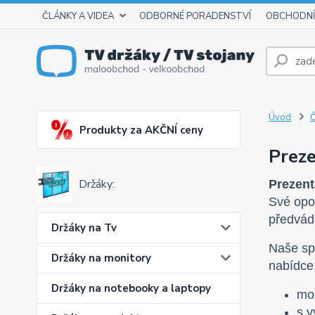
ČLÁNKY A VIDEA
ODBORNÉ PORADENSTVÍ
OBCHODNÍ
Úvod
Produkty za AKČNÍ ceny
Preze
Držáky:
Prezent
Své opod
předvádě
Držáky na Tv
Naše spo
Držáky na monitory
nabídce
Držáky na notebooky a laptopy
mob
s v