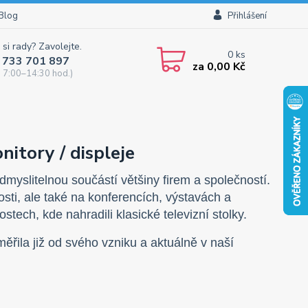
Blog
Přihlášení
 si rady? Zavolejte.
0
ks
 733 701 897
za
0,00 Kč
 7:00–14:30 hod.)
nitory / displeje
dmyslitelnou součástí většiny firem a společností.
sti, ale také na konferencích, výstavách a
tech, kde nahradili klasické televizní stolky.
ěřila již od svého vzniku a aktuálně v naší