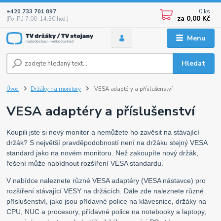
0
ks
+420 733 701 897
za
0,00 Kč
(Po–Pá 7:00–14:30 hod.)
Menu
Hledat
Úvod
Držáky na monitory
VESA adaptéry a příslušenství
VESA adaptéry a příslušenství
Koupili jste si nový monitor a nemůžete ho zavěsit na stávající
držák? S největší pravděpodobností není na držáku stejný VESA
standard jako na novém monitoru. Než zakoupíte nový držák,
řešení může nabídnout rozšíření VESA standardu.
V nabídce naleznete různé VESA adaptéry (VESA nástavce) pro
rozšíření stávající VESY na držácích. Dále zde naleznete různé
příslušenství, jako jsou přídavné police na klávesnice, držáky na
CPU, NUC a procesory, přídavné police na notebooky a laptopy,