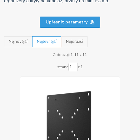
organizéry a kryty na kabeláž, držáky na mini PC atd.
Upřesnit parametry
Nejnovější
Nejlevnější
Nejdražší
Zobrazuji 1-11 z 11
strana
z 1