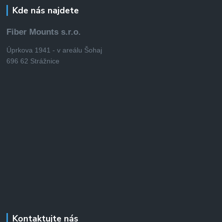
Kde nás najdete
Fiber Mounts s.r.o.
Úprkova 1941 - v areálu Šohaj
696 62 Strážnice
Kontaktujte nás