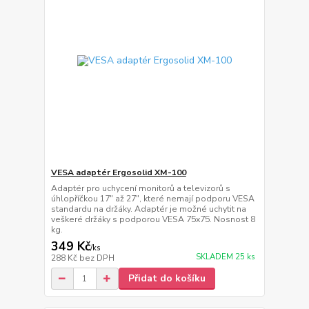
VESA adaptér Ergosolid XM-100
Adaptér pro uchycení monitorů a televizorů s
úhlopříčkou 17" až 27", které nemají podporu VESA
standardu na držáky. Adaptér je možné uchytit na
veškeré držáky s podporou VESA 75x75. Nosnost 8
kg.
349 Kč
/
ks
SKLADEM 25 ks
288 Kč
bez DPH
Přidat do košíku