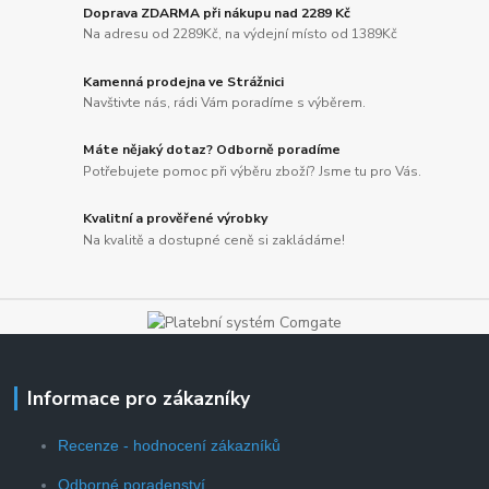
Doprava ZDARMA při nákupu nad 2289 Kč
Na adresu od 2289Kč, na výdejní místo od 1389Kč
Kamenná prodejna ve Strážnici
Navštivte nás, rádi Vám poradíme s výběrem.
Máte nějaký dotaz? Odborně poradíme
Potřebujete pomoc při výběru zboží? Jsme tu pro Vás.
Kvalitní a prověřené výrobky
Na kvalitě a dostupné ceně si zakládáme!
Informace pro zákazníky
Recenze - hodnocení zákazníků
Odborné poradenství