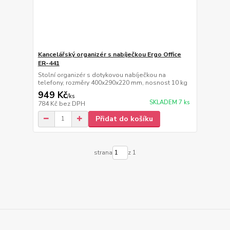
Kancelářský organizér s nabíječkou Ergo Office
ER-441
Stolní organizér s dotykovou nabíječkou na
telefony, rozměry 400x290x220 mm, nosnost 10 kg
949 Kč
/
ks
SKLADEM 7 ks
784 Kč
bez DPH
Přidat do košíku
strana
z 1