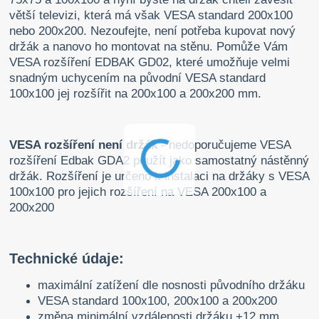
větší televizi, která má však VESA standard 200x100
nebo 200x200. Nezoufejte, není potřeba kupovat nový
držák a nanovo ho montovat na stěnu. Pomůže Vám
VESA rozšíření EDBAK GD02, které umožňuje velmi
snadným uchycením na původní VESA standard
100x100 jej rozšířit na 200x100 a 200x200 mm.
VESA rozšíření není držák
- nedoporučujeme VESA
rozšíření Edbak GDA2 použít jako samostatný nástěnný
držák. Rozšíření je určeno k instalaci na držáky s VESA
100x100 pro jejich rozšíření na VESA 200x100 a
200x200
Technické údaje:
maximální zatížení dle nosnosti původního držáku
VESA standard 100x100, 200x100 a 200x200
změna minimální vzdálenosti držáku +12 mm