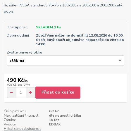
Rozšíření VESA standardu 75x75 a 100x100 na 200x100 a 200x200
celý
popis
Dostupnost
SKLADEM 2 ks
Doba dodání
Zboží Vám můžeme doručit již 12.08.2026 do 16:00.
Stačí, když zboží objednáte nejpozději do zítra do
14:00
Zvolte barvu výrobku
490 Kč
/
ks
405 Kč
bez DPH
Přidat do košíku
Číslo produktu:
GDA2
Max. zatížení / nosnost:
dle nosnosti držáku
Záruka:
10 let
Výrobce:
EDBAK
Hlídat cenu / dostupnost