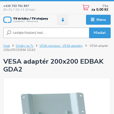
0
ks
+420 733 701 897
za
0,00 Kč
(Po–Pá 7:00–14:30 hod.)
Menu
Hledat
Úvod
Držáky na Tv
VESA nástavce - VESA adaptéry
VESA adaptér
200x200 EDBAK GDA2
VESA adaptér 200x200 EDBAK
GDA2