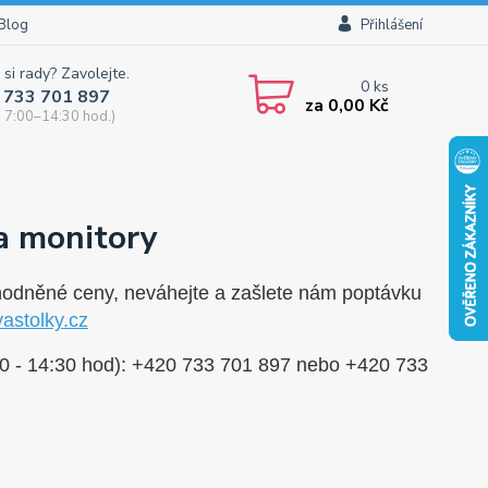
Blog
Přihlášení
 si rady? Zavolejte.
0
ks
 733 701 897
za
0,00 Kč
 7:00–14:30 hod.)
a monitory
ýhodněné ceny, neváhejte a zašlete nám poptávku
astolky.cz
00 - 14:30 hod): +420 733 701 897 nebo +420 733