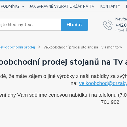
 PODMÍNKY
JAK SPRÁVNĚ VYBRAT DRŽÁK NA TV
KONTAKTY
Nevíte
Hledat
+420
(Po–Pá
elkoobchodní prodej
Velkoobchodní prodej stojanů na Tv a monitory
oobchodní prodej stojanů na Tv 
adě, že máte zájem o jiné výrobky z naší nabídky za zv
na:
velkoobchod@drzaky
vní dny Vám sdělíme cenovou nabídku i na telefonu (7:
701 902