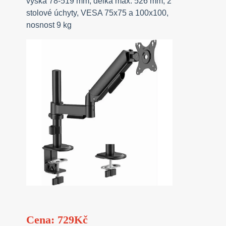
výška 78-519 mm, délka max. 526 mm, 2
stolové úchyty, VESA 75x75 a 100x100,
nosnost 9 kg
Cena: 729Kč