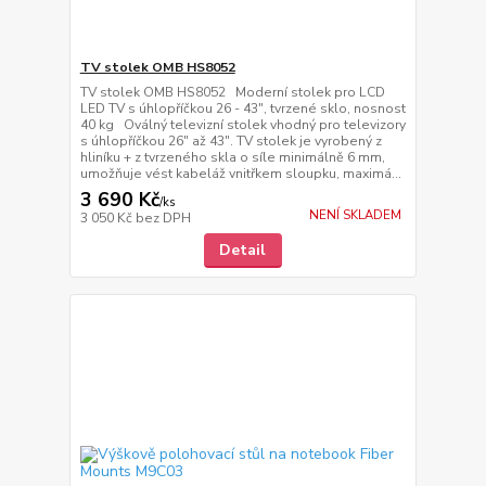
TV stolek OMB HS8052
TV stolek OMB HS8052 Moderní stolek pro LCD
LED TV s úhlopříčkou 26 - 43", tvrzené sklo, nosnost
40 kg Oválný televizní stolek vhodný pro televizory
s úhlopříčkou 26" až 43". TV stolek je vyrobený z
hliníku + z tvrzeného skla o síle minimálně 6 mm,
umožňuje vést kabeláž vnitřkem sloupku, maximá...
3 690 Kč
/
ks
NENÍ SKLADEM
3 050 Kč
bez DPH
Detail