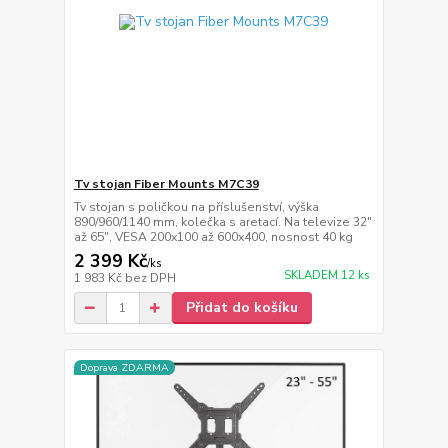
Tv stojan Fiber Mounts M7C39
Tv stojan s poličkou na příslušenství, výška
890/960/1140 mm, kolečka s aretací. Na televize 32"
až 65", VESA 200x100 až 600x400, nosnost 40 kg
2 399 Kč
/
ks
SKLADEM 12 ks
1 983 Kč
bez DPH
Přidat do košíku
Doprava ZDARMA