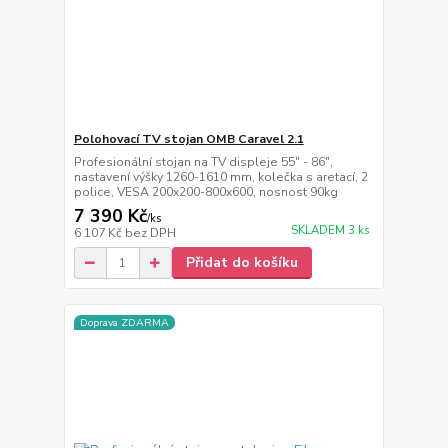
Polohovací TV stojan OMB Caravel 2.1
Profesionální stojan na TV displeje 55" - 86",
nastavení výšky 1260-1610 mm, kolečka s aretací, 2
police, VESA 200x200-800x600, nosnost 90kg
7 390 Kč
/
ks
SKLADEM 3 ks
6 107 Kč
bez DPH
Přidat do košíku
Doprava ZDARMA