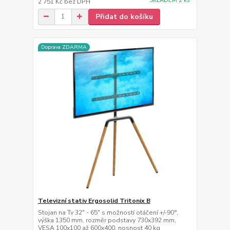
SKLADEM 2 ks
2 751 Kč
bez DPH
Přidat do košíku
Doprava ZDARMA
Televizní stativ Ergosolid Tritonix B
Stojan na Tv 32" - 65" s možností otáčení +/-90°,
výška 1350 mm, rozměr podstavy 730x392 mm,
VESA 100x100 až 600x400, nosnost 40 kg