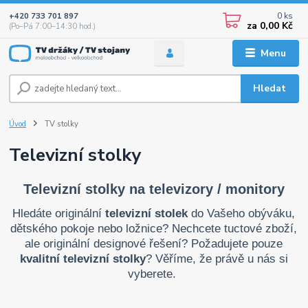
0
ks
+420 733 701 897
za
0,00 Kč
(Po–Pá 7:00–14:30 hod.)
Menu
Hledat
Úvod
TV stolky
Televizní stolky
Televizní stolky na televizory / monitory
Hledáte originální
televizní stolek
do Vašeho obýváku,
dětského pokoje nebo ložnice? Nechcete tuctové zboží,
ale originální designové řešení? Požadujete pouze
kvalitní televizní stolky
? Věříme, že právě u nás si
vyberete.