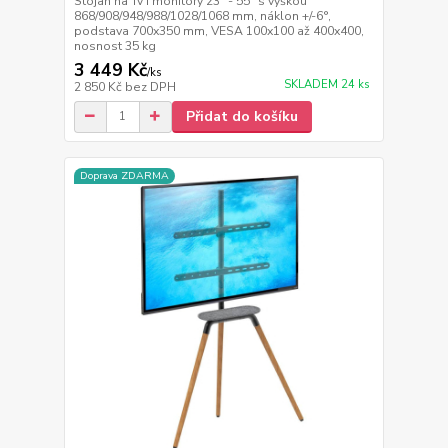
Stojan na Tv i monitory 23" - 55" s výškou
868/908/948/988/1028/1068 mm, náklon +/-6°,
podstava 700x350 mm, VESA 100x100 až 400x400,
nosnost 35 kg
3 449 Kč
/
ks
SKLADEM 24 ks
2 850 Kč
bez DPH
Přidat do košíku
Doprava ZDARMA