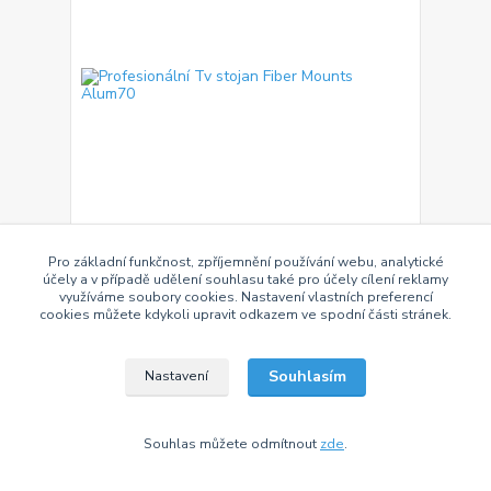
Pro základní funkčnost, zpříjemnění používání webu, analytické
Profesionální Tv stojan Fiber Mounts Alum70
účely a v případě udělení souhlasu také pro účely cílení reklamy
Stojan na TV 37" - 70", nastavení výšky klikou 115-
využíváme soubory cookies. Nastavení vlastních preferencí
160 cm, naklápění +5° / -12°, rotace 90°, 2 police,
cookies můžete kdykoli upravit odkazem ve spodní části stránek.
pojízdný, VESA 200x100 až 600x400, nosnost 50 kg
7 690 Kč
/
ks
SKLADEM > 50 ks
6 355 Kč
bez DPH
Souhlasím
Nastavení
Přidat do košíku
Souhlas můžete odmítnout
zde
.
Doprava ZDARMA