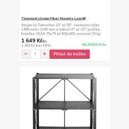
Televizní stojan Fiber Mounts Low49
Stojan na Tv/monitor 23" až 55", nastavení výšky
1495 nebo 1545 mm a náklon 0° až +5°, polička,
kolečka, VESA 75x75 až 400x400, nosnost 25 kg
1 649 Kč
/
ks
SKLADEM 50 ks
1 363 Kč
bez DPH
Přidat do košíku