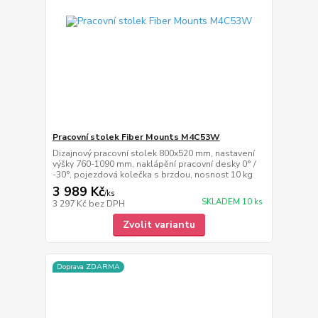
Pracovní stolek Fiber Mounts M4C53W
Dizajnový pracovní stolek 800x520 mm, nastavení
výšky 760-1090 mm, naklápění pracovní desky 0° /
-30°, pojezdová kolečka s brzdou, nosnost 10 kg
3 989 Kč
/
ks
SKLADEM 10 ks
3 297 Kč
bez DPH
Zvolit variantu
Doprava ZDARMA