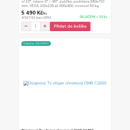
+/-10°, rotace 0° / -90°, polička, podstava 840x710
mm, VESA 200x100 až 600x400, nosnost 50 kg
5 490 Kč
/
ks
SKLADEM > 50 ks
4 537 Kč
bez DPH
Přidat do košíku
Doprava ZDARMA