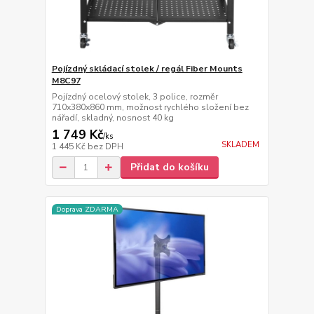
Pojízdný skládací stolek / regál Fiber Mounts
M8C97
Pojízdný ocelový stolek, 3 police, rozměr
710x380x860 mm, možnost rychlého složení bez
nářadí, skladný, nosnost 40 kg
1 749 Kč
/
ks
SKLADEM
1 445 Kč
bez DPH
Přidat do košíku
Doprava ZDARMA