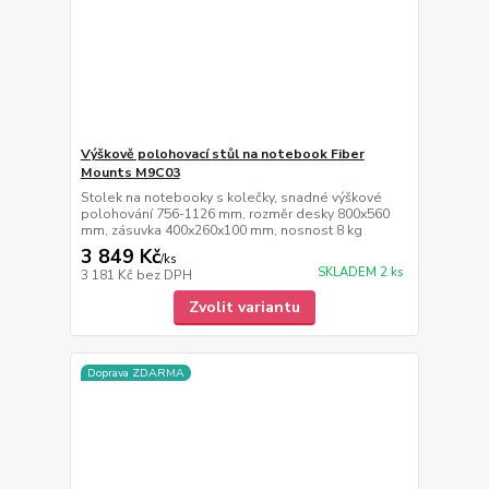
Výškově polohovací stůl na notebook Fiber
Mounts M9C03
Stolek na notebooky s kolečky, snadné výškové
polohování 756-1126 mm, rozměr desky 800x560
mm, zásuvka 400x260x100 mm, nosnost 8 kg
3 849 Kč
/
ks
SKLADEM 2 ks
3 181 Kč
bez DPH
Zvolit variantu
Doprava ZDARMA