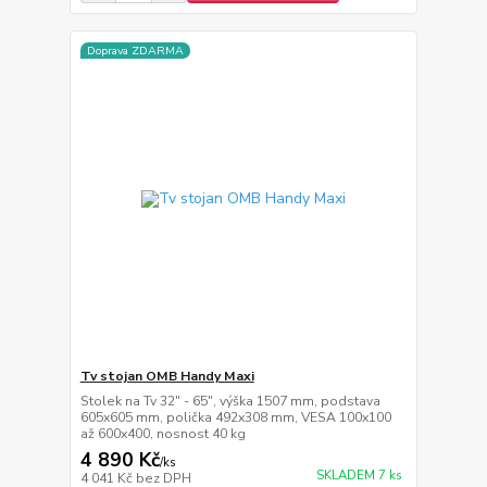
Doprava ZDARMA
Tv stojan OMB Handy Maxi
Stolek na Tv 32" - 65", výška 1507 mm, podstava
605x605 mm, polička 492x308 mm, VESA 100x100
až 600x400, nosnost 40 kg
4 890 Kč
/
ks
SKLADEM 7 ks
4 041 Kč
bez DPH