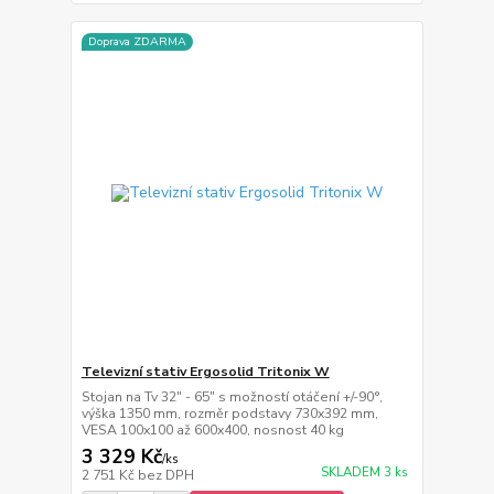
Doprava ZDARMA
Televizní stativ Ergosolid Tritonix W
Stojan na Tv 32" - 65" s možností otáčení +/-90°,
výška 1350 mm, rozměr podstavy 730x392 mm,
VESA 100x100 až 600x400, nosnost 40 kg
3 329 Kč
/
ks
SKLADEM 3 ks
2 751 Kč
bez DPH