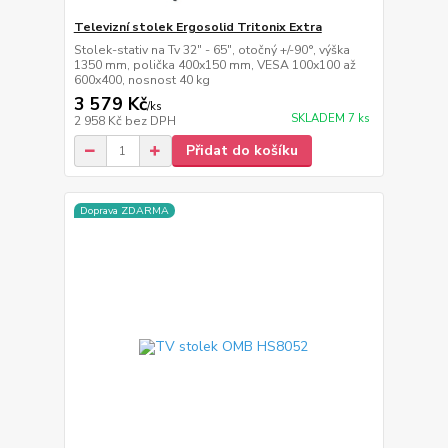
Televizní stolek Ergosolid Tritonix Extra
Stolek-stativ na Tv 32" - 65", otočný +/-90°, výška
1350 mm, polička 400x150 mm, VESA 100x100 až
600x400, nosnost 40 kg
3 579 Kč
/
ks
SKLADEM 7 ks
2 958 Kč
bez DPH
Přidat do košíku
Doprava ZDARMA