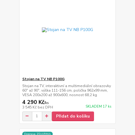
Stojan na TV NB P100G
Stojan na TV, interaktivní a multimediální obrazovky
60" až 90", výška 111-156 cm, polička 962x99 mm,
VESA 200x200 až 900x600, nosnost 68,2 kg
4 290 Kč
/
ks
SKLADEM 17 ks
3 545 Kč
bez DPH
Přidat do košíku
Doprava ZDARMA