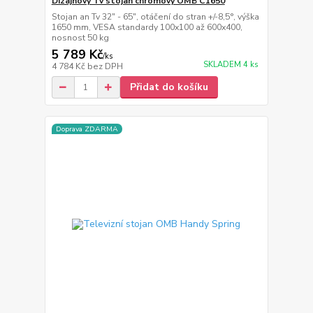
Dizajnový Tv stojan chromový OMB C1650
Stojan an Tv 32" - 65", otáčení do stran +/-8,5°, výška
1650 mm, VESA standardy 100x100 až 600x400,
nosnost 50 kg
5 789 Kč
/
ks
SKLADEM 4 ks
4 784 Kč
bez DPH
Přidat do košíku
Doprava ZDARMA