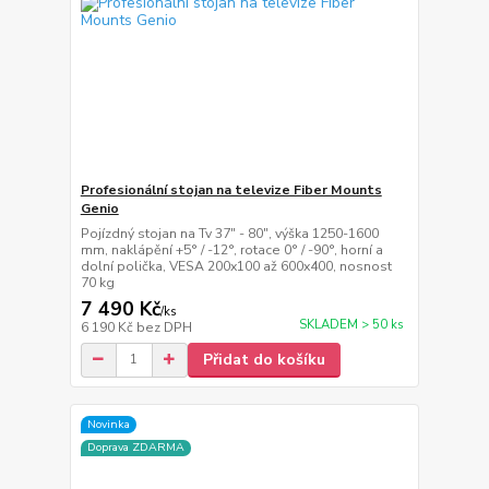
Profesionální stojan na televize Fiber Mounts
Genio
Pojízdný stojan na Tv 37" - 80", výška 1250-1600
mm, naklápění +5° / -12°, rotace 0° / -90°, horní a
dolní polička, VESA 200x100 až 600x400, nosnost
70 kg
7 490 Kč
/
ks
SKLADEM > 50 ks
6 190 Kč
bez DPH
Přidat do košíku
Novinka
Doprava ZDARMA