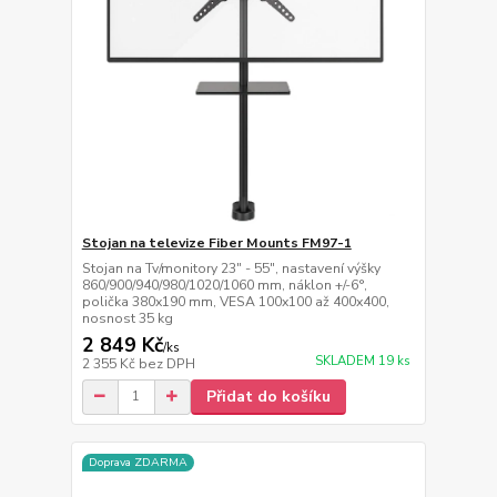
Stojan na televize Fiber Mounts FM97-1
Stojan na Tv/monitory 23" - 55", nastavení výšky
860/900/940/980/1020/1060 mm, náklon +/-6°,
polička 380x190 mm, VESA 100x100 až 400x400,
nosnost 35 kg
2 849 Kč
/
ks
SKLADEM 19 ks
2 355 Kč
bez DPH
Přidat do košíku
Doprava ZDARMA