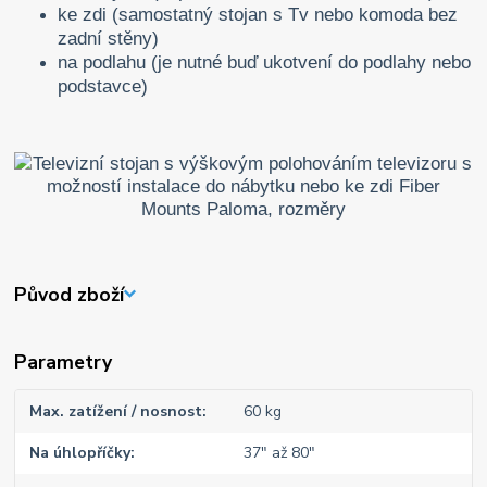
ke zdi (samostatný stojan s Tv nebo komoda bez
zadní stěny)
na podlahu (je nutné buď ukotvení do podlahy nebo
podstavce)
Původ zboží
Parametry
Max. zatížení / nosnost
60 kg
Na úhlopříčky
37" až 80"