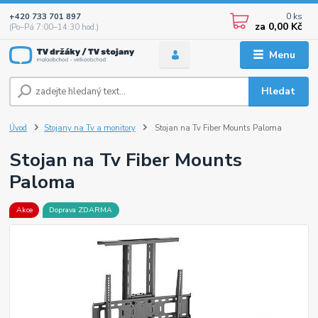
0
ks
+420 733 701 897
za
0,00 Kč
(Po–Pá 7:00–14:30 hod.)
Menu
Hledat
Úvod
Stojany na Tv a monitory
Stojan na Tv Fiber Mounts Paloma
Stojan na Tv Fiber Mounts
Paloma
Akce
Doprava ZDARMA