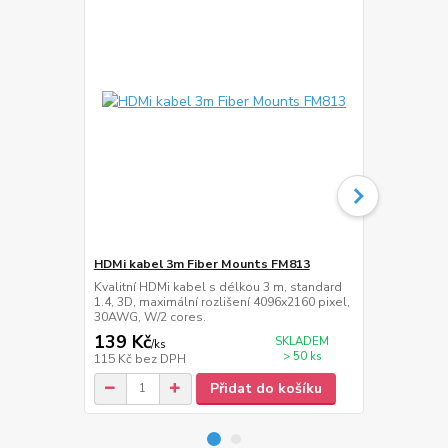
HDMi kabel 3m Fiber Mounts FM813
Přepěťová z
Kvalitní HDMi kabel s délkou 3 m, standard
Přepěťová zá
1.4, 3D, maximální rozlišení 4096x2160 pixel,
délka napáje
30AWG, W/2 cores.
139 Kč
389 Kč
SKLADEM
/
ks
/
ks
> 50 ks
115 Kč
bez DPH
321 Kč
bez 
Přidat do košíku