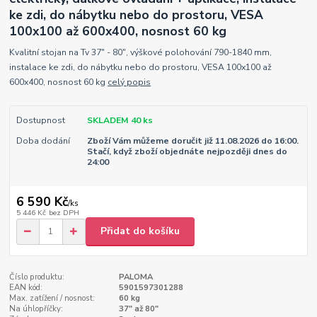
ke zdi, do nábytku nebo do prostoru, VESA
100x100 až 600x400, nosnost 60 kg
Kvalitní stojan na Tv 37" - 80", výškové polohování 790-1840 mm,
instalace ke zdi, do nábytku nebo do prostoru, VESA 100x100 až
600x400, nosnost 60 kg
celý popis
Dostupnost
SKLADEM 40 ks
Doba dodání
Zboží Vám můžeme doručit již 11.08.2026 do 16:00.
Stačí, když zboží objednáte nejpozději dnes do
24:00
6 590 Kč
/
ks
5 446 Kč
bez DPH
Přidat do košíku
Číslo produktu:
PALOMA
EAN kód:
5901597301288
Max. zatížení / nosnost:
60 kg
Na úhlopříčky:
37" až 80"