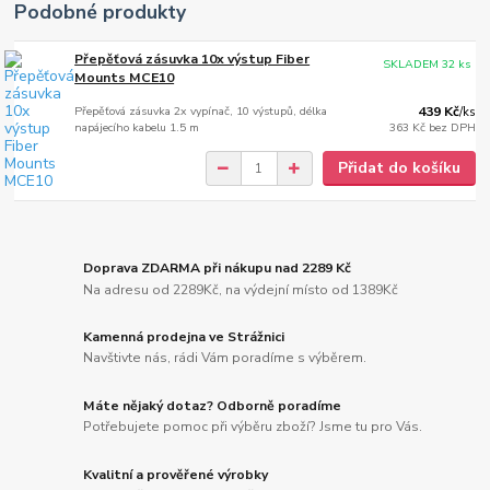
Podobné produkty
Přepěťová zásuvka 10x výstup Fiber
SKLADEM 32 ks
Mounts MCE10
Přepěťová zásuvka 2x vypínač, 10 výstupů, délka
439 Kč
/
ks
napájecího kabelu 1.5 m
363 Kč
bez DPH
Přidat do košíku
Doprava ZDARMA při nákupu nad 2289 Kč
Na adresu od 2289Kč, na výdejní místo od 1389Kč
Kamenná prodejna ve Strážnici
Navštivte nás, rádi Vám poradíme s výběrem.
Máte nějaký dotaz? Odborně poradíme
Potřebujete pomoc při výběru zboží? Jsme tu pro Vás.
Kvalitní a prověřené výrobky