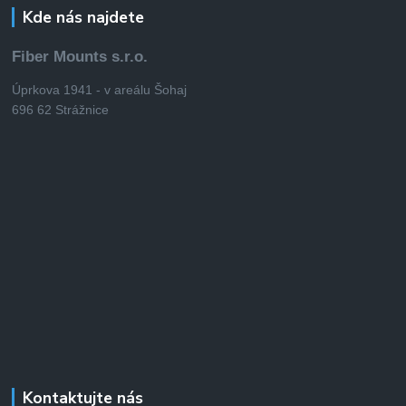
Kde nás najdete
Fiber Mounts s.r.o.
Úprkova 1941 - v areálu Šohaj
696 62 Strážnice
Kontaktujte nás