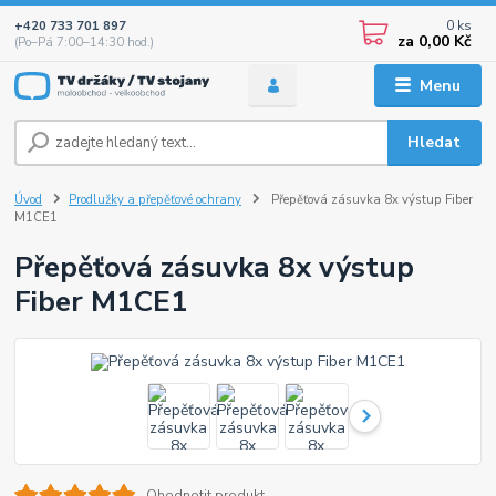
0
ks
+420 733 701 897
za
0,00 Kč
(Po–Pá 7:00–14:30 hod.)
Menu
Hledat
Úvod
Prodlužky a přepěťové ochrany
Přepěťová zásuvka 8x výstup Fiber
M1CE1
Přepěťová zásuvka 8x výstup
Fiber M1CE1
Ohodnotit produkt