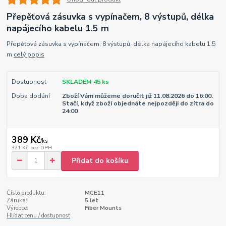
Přepěťová zásuvka s vypínačem, 8 výstupů, délka
napájecího kabelu 1.5 m
Přepěťová zásuvka s vypínačem, 8 výstupů, délka napájecího kabelu 1.5
m
celý popis
Dostupnost
SKLADEM 45 ks
Doba dodání
Zboží Vám můžeme doručit již 11.08.2026 do 16:00.
Stačí, když zboží objednáte nejpozději do zítra do
24:00
389 Kč
/
ks
321 Kč
bez DPH
Přidat do košíku
Číslo produktu:
MCE11
Záruka:
5 let
Výrobce:
Fiber Mounts
Hlídat cenu / dostupnost