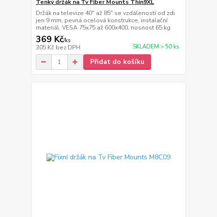
Tenký držák na Tv Fiber Mounts Thin9XL
Držák na televize 40" až 85" se vzdáleností od zdi
jen 9 mm, pevná ocelová konstrukce, instalační
materiál, VESA 75x75 až 600x400, nosnost 65 kg
369 Kč
/
ks
SKLADEM > 50 ks
305 Kč
bez DPH
Přidat do košíku