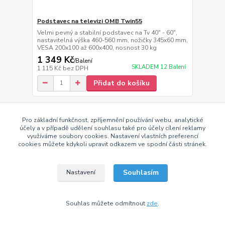
Podstavec na televizi OMB Twin55
Velmi pevný a stabilní podstavec na Tv 40" - 60",
nastavitelná výška 460-560 mm, nožičky 345x60 mm,
VESA 200x100 až 600x400, nosnost 30 kg
1 349 Kč
/
Balení
SKLADEM 12 Balení
1 115 Kč
bez DPH
Přidat do košíku
Pro základní funkčnost, zpříjemnění používání webu, analytické
účely a v případě udělení souhlasu také pro účely cílení reklamy
využíváme soubory cookies. Nastavení vlastních preferencí
cookies můžete kdykoli upravit odkazem ve spodní části stránek.
Souhlasím
Nastavení
Souhlas můžete odmítnout
zde
.