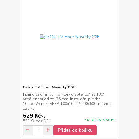
Držák TV Fiber Novelty C6F
Fixní držák na Tv / monitor / displej 55" až 130",
vzdálenost od zdi 35 mm, instalační plocha
1005x225 mm, VESA 100x100 až 900x600, nosnost
120 kg
629 Kč
/
ks
SKLADEM > 50 ks
520 Kč
bez DPH
Přidat do košíku