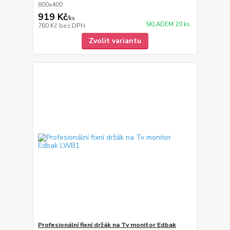
800x400
919 Kč
/
ks
SKLADEM 20 ks
760 Kč
bez DPH
Zvolit variantu
Profesionální fixní držák na Tv monitor Edbak