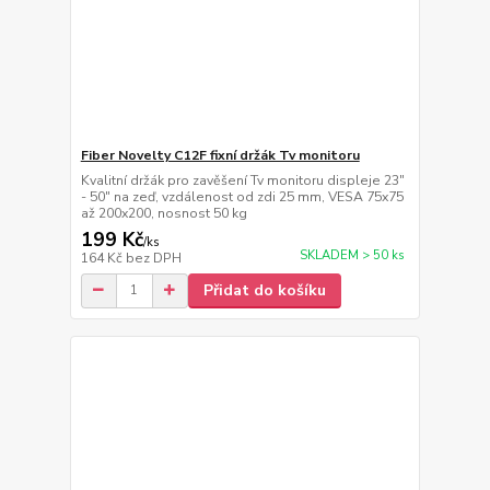
Fiber Novelty C12F fixní držák Tv monitoru
Kvalitní držák pro zavěšení Tv monitoru displeje 23"
- 50" na zeď, vzdálenost od zdi 25 mm, VESA 75x75
až 200x200, nosnost 50 kg
199 Kč
/
ks
SKLADEM > 50 ks
164 Kč
bez DPH
Přidat do košíku