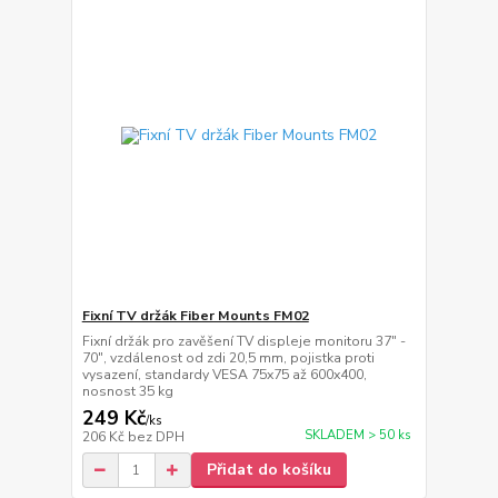
Fixní TV držák Fiber Mounts FM02
Fixní držák pro zavěšení TV displeje monitoru 37" -
70", vzdálenost od zdi 20,5 mm, pojistka proti
vysazení, standardy VESA 75x75 až 600x400,
nosnost 35 kg
249 Kč
/
ks
SKLADEM > 50 ks
206 Kč
bez DPH
Přidat do košíku