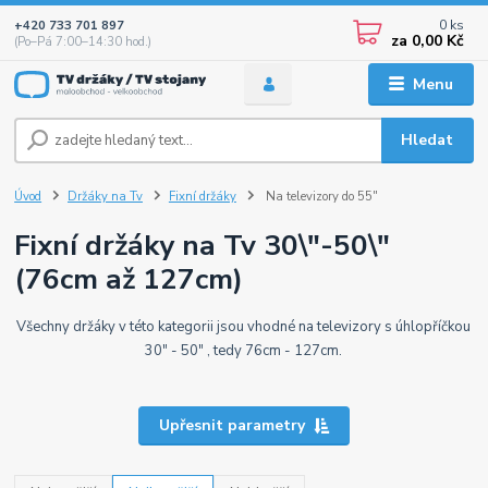
0
ks
+420 733 701 897
za
0,00 Kč
(Po–Pá 7:00–14:30 hod.)
Menu
Hledat
Úvod
Držáky na Tv
Fixní držáky
Na televizory do 55"
Fixní držáky na Tv 30\"-50\"
(76cm až 127cm)
Všechny držáky v této kategorii jsou vhodné na televizory s úhlopříčkou
30" - 50" , tedy 76cm - 127cm.
Upřesnit parametry