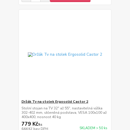
Držák Tv na stolek Ergosolid Castor 2
Stolní stojan na TV 32" až 55", nastavitelná výška
302-402 mm, skleněná podstava, VESA 100x100 až
400x400, nosnost 40 kg
779 Kč
/
ks
SKLADEM > 50 ks
644 Kč
bez DPH