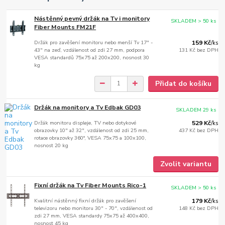
Nástěnný pevný držák na Tv i monitory
SKLADEM > 50 ks
Fiber Mounts FM21F
Držák pro zavěšení monitoru nebo menší Tv 17" -
159 Kč
/
ks
43" na zeď, vzdálenost od zdi 27 mm, podpora
131 Kč
bez DPH
VESA standardů 75x75 až 200x200, nosnost 30
kg
Přidat do košíku
Držák na monitory a Tv Edbak GD03
SKLADEM 29 ks
Držák monitoru displeje, TV nebo dotykové
529 Kč
/
ks
obrazovky 10" až 32", vzdálenost od zdi 25 mm,
437 Kč
bez DPH
rotace obrazovky 360°, VESA 75x75 a 100x100,
nosnost 20 kg
Zvolit variantu
Fixní držák na Tv Fiber Mounts Rico-1
SKLADEM > 50 ks
Kvalitní nástěnný fixní držák pro zavěšení
179 Kč
/
ks
televizoru nebo monitoru 30" - 70", vzdálenost od
148 Kč
bez DPH
zdi 27 mm, VESA standardy 75x75 až 400x400,
nosnost 45 kg