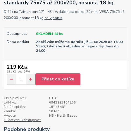
standardy 75x75 až 200x200, nosnost 18 kg
Držák na Tv/monitory 17" - 43", vzdálenost od zdi 29 mm, VESA 75x75 až
200x200, nosnost 18 kg
celý popis
Dostupnost
SKLADEM 41 ks
Doba dodání
Zboží Vám můžeme doručit již 11.08.2026 do 16:00.
Stačí, když zboží objednáte nejpozději dnes do
24:00
219 Kč
/
ks
181 Kč
bez DPH
Přidat do košíku
Číslo produktu:
C1-F
EAN kód:
6943223104206
Na úhlopříčky:
15" až 43"
Záruka:
10 let
Výrobce:
NB - North Bayou
Hlídat cenu / dostupnost
Podobné produkty