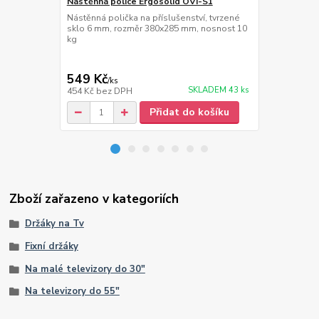
Nástěnná police Ergosolid OVI-S1
Nástěnné / s
Mounts SB2
Nástěnná polička na příslušenství, tvrzené
sklo 6 mm, rozměr 380x285 mm, nosnost 10
2ks držáků n
kg
stěnu nebo n
+/- 360°, sk
140 mm, nos
549 Kč
189 Kč
/
ks
/
ba
SKLADEM 43 ks
454 Kč
bez DPH
156 Kč
bez 
Přidat do košíku
Zboží zařazeno v kategoriích
Držáky na Tv
Fixní držáky
Na malé televizory do 30"
Na televizory do 55"