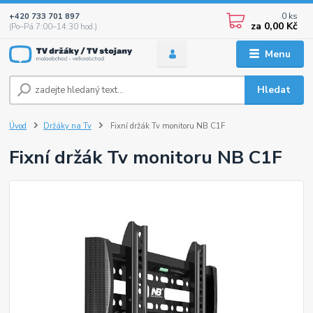
0
ks
+420 733 701 897
za
0,00 Kč
(Po–Pá 7:00–14:30 hod.)
Menu
Hledat
Úvod
Držáky na Tv
Fixní držák Tv monitoru NB C1F
Fixní držák Tv monitoru NB C1F