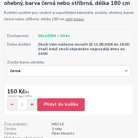
ohebný, barva černá nebo stříbrná, délka 180 cm
Kvalitní systém pro vedení a uspořádání kabeláže, pružný, ohebný, barva
černá nebo stříbrná, délka 180 cm
celý popis
Dostupnost
SKLADEM > 50 ks
Doba dodání
Zboží Vám můžeme doručit již 11.08.2026 do 16:00.
Stačí, když zboží objednáte nejpozději dnes do
24:00
Zvolte barvu výrobku
150 Kč
/
ks
124 Kč
bez DPH
Přidat do košíku
Číslo produktu:
M5C13
Záruka:
2 roky
Výrobce:
Fiber Mounts