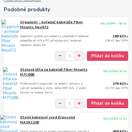
Hlídat cenu / dostupnost
Podobné produkty
Organizér - pořadač kabeláže Fiber
SKLADEM > 50 ks
Mounts Neo672
Speciální systém pro vedení a uspořádání veškeré
189 Kč
/
ks
kabeláže od A/V a PC příslušenství, materiál
156 Kč
bez DPH
neopren, délka 2m
Přidat do košíku
Stolová lišta na kabeláž Fiber Mounts
SKLADEM 20 ks
M7C68B
Profesionální organizér na vedení, ochranu a
379 Kč
/
ks
zakrytí kabeláže u stolu, délka 800 mm, 2 vodící
313 Kč
bez DPH
kanály na kabely, černý
Přidat do košíku
Stolní kabelový svod Ergosolid
SKLADEM 22 ks
MASK120B
Stolní organizér na kabely pro elegantní zakrytí a
459 Kč
/
ks