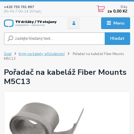
0
ks
+420 733 701 897
za
0,00 Kč
(Po–Pá 7:00–14:30 hod.)
Menu
Hledat
Úvod
Kryty na kabely, příslušenství
Pořadač na kabeláž Fiber Mounts
M5C13
Pořadač na kabeláž Fiber Mounts
M5C13