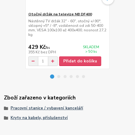
Otočný držák na televize NB DF400
Stolní kanc
Nástěnný TV držák 32" - 60", otočný +/-90°,
Stolní držák 
sklopný +5° / -8°, vzdálenost od zdi 50-400
+/-180°, nakl
mm, VESA 100x100 až 400x400, nosnost 27,2
mm, délka 0
kg
100x100, nos
429 Kč
779 Kč
SKLADEM
/
ks
/
ks
> 50 ks
355 Kč
bez DPH
644 Kč
bez 
Přidat do košíku
Zboží zařazeno v kategoriích
Pracovní stanice / vybavení kanceláří
Kryty na kabely, příslušenství