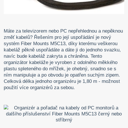
Máte za televizorem nebo PC nepřehled
nou a nepěknou
změť kabelů? Řešením pro její uspořádání je nový
systém Fiber Mounts M5C13, díky kterému veškerou
kabeláž pěkně uspořádáte a dáte ji do jednoho svazku,
navíc bude kabeláž zakryta a chráněna. Tento
organizátor kabeláže je vyroben z odolného měkkého
plastu spleteného do mřížek, je ohebný, snadno se s
ním manipuluje a po obvodu je opatřen suchým zipem.
Celková délka jednoho organizéru je 1,80 m - možnost
použití více organizérů za sebou.