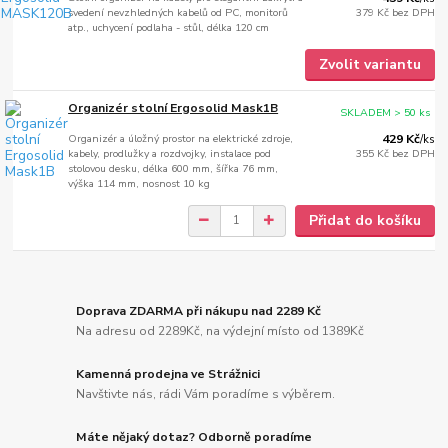
svedení nevzhledných kabelů od PC, monitorů
379 Kč
bez DPH
atp., uchycení podlaha - stůl, délka 120 cm
Zvolit variantu
Organizér stolní Ergosolid Mask1B
SKLADEM > 50 ks
Organizér a úložný prostor na elektrické zdroje,
429 Kč
/
ks
kabely, prodlužky a rozdvojky, instalace pod
355 Kč
bez DPH
stolovou desku, délka 600 mm, šířka 76 mm,
výška 114 mm, nosnost 10 kg
Přidat do košíku
Doprava ZDARMA při nákupu nad 2289 Kč
Na adresu od 2289Kč, na výdejní místo od 1389Kč
Kamenná prodejna ve Strážnici
Navštivte nás, rádi Vám poradíme s výběrem.
Máte nějaký dotaz? Odborně poradíme