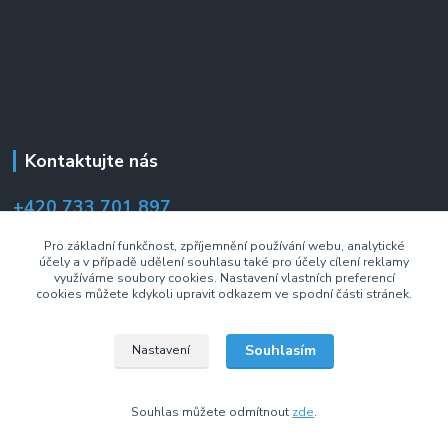
Kontaktujte nás
+420 733 701 897
(Po–Pá 7:00–14:30 hod.)
Pro základní funkčnost, zpříjemnění používání webu, analytické
účely a v případě udělení souhlasu také pro účely cílení reklamy
info@drzakyastolky.cz
využíváme soubory cookies. Nastavení vlastních preferencí
cookies můžete kdykoli upravit odkazem ve spodní části stránek.
Souhlasím
Nastavení
2008 © Fiber Mounts s.r.o. Všechna práva vyhrazena.
Souhlas můžete odmítnout
zde
.