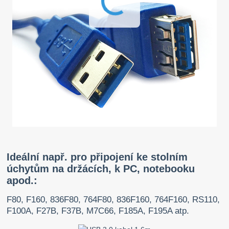
Ideální např. pro připojení ke stolním
úchytům na držácích, k PC, notebooku
apod.:
F80, F160, 836F80, 764F80, 836F160, 764F160, RS110,
F100A, F27B, F37B, M7C66, F185A, F195A atp.