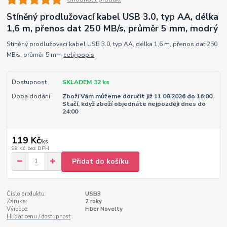
Stíněný prodlužovací kabel USB 3.0, typ AA, délka
1,6 m, přenos dat 250 MB/s, průměr 5 mm, modrý
Stíněný prodlužovací kabel USB 3.0, typ AA, délka 1,6 m, přenos dat 250
MB/s, průměr 5 mm
celý popis
Dostupnost
SKLADEM 32 ks
Doba dodání
Zboží Vám můžeme doručit již 11.08.2026 do 16:00.
Stačí, když zboží objednáte nejpozději dnes do
24:00
119 Kč
/
ks
98 Kč
bez DPH
Přidat do košíku
Číslo produktu:
USB3
Záruka:
2 roky
Výrobce:
Fiber Novelty
Hlídat cenu / dostupnost