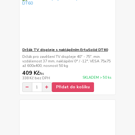
Držák TV displeje s naklápěním ErtuSolid DT60
Držák pro zavěšení TV displeje 40" - 75", min.
vzdálenost 37 mm, naklápění 0° / -12°, VESA 75x75
až 600x400, nosnost 50 kg
409 Kč
/
ks
SKLADEM > 50 ks
338 Kč
bez DPH
Přidat do košíku