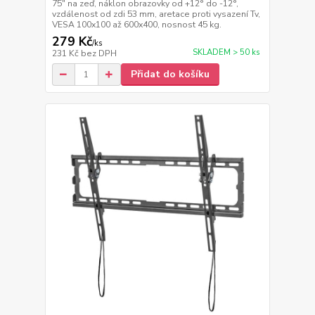
75" na zeď, náklon obrazovky od +12° do -12°,
vzdálenost od zdi 53 mm, aretace proti vysazení Tv,
VESA 100x100 až 600x400, nosnost 45 kg.
279 Kč
/
ks
SKLADEM > 50 ks
231 Kč
bez DPH
Přidat do košíku