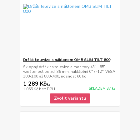
Držák televize s náklonem OMB SLIM TILT 800
Sklopný držák na televize a monitory 43" - 85",
vzdálenost od zdi 36 mm, naklápění 0° / -12°, VESA
100x100 až 800x400, nosnost 60 kg
1 289 Kč
/
ks
SKLADEM 37 ks
1 065 Kč
bez DPH
Zvolit variantu