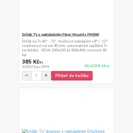
Držák Tv s naklápěním Fiber Mounts FM900
Držák na Tv 43" - 72". možnost naklápění +8° / -12°,
vzdálenost od zdi 45 mm, automatické zajištění Tv
na držáku, VESA 100x100 až 600x400, nosnost 45
kg
385 Kč
/
ks
SKLADEM 44 ks
318 Kč
bez DPH
Přidat do košíku