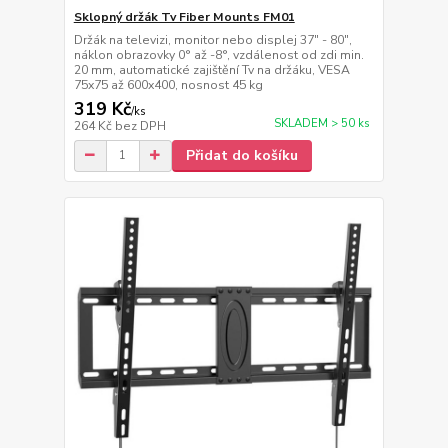
Sklopný držák Tv Fiber Mounts FM01
Držák na televizi, monitor nebo displej 37" - 80",
náklon obrazovky 0° až -8°, vzdálenost od zdi min.
20 mm, automatické zajištění Tv na držáku, VESA
75x75 až 600x400, nosnost 45 kg
319 Kč
/
ks
SKLADEM > 50 ks
264 Kč
bez DPH
Přidat do košíku