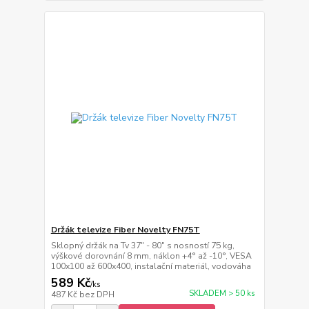
Držák televize Fiber Novelty FN75T
Sklopný držák na Tv 37" - 80" s nosností 75 kg,
výškové dorovnání 8 mm, náklon +4° až -10°, VESA
100x100 až 600x400, instalační materiál, vodováha
589 Kč
/
ks
SKLADEM > 50 ks
487 Kč
bez DPH