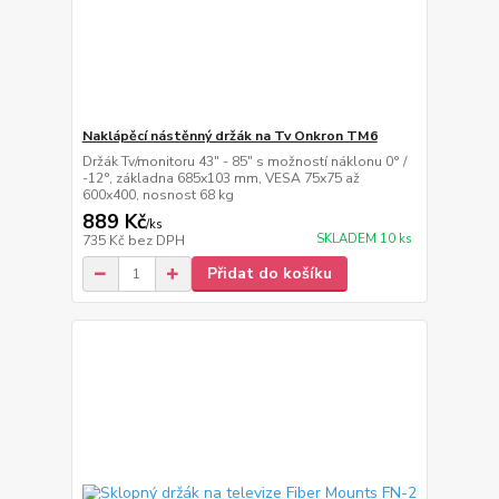
Naklápěcí nástěnný držák na Tv Onkron TM6
Držák Tv/monitoru 43" - 85" s možností náklonu 0° /
-12°, základna 685x103 mm, VESA 75x75 až
600x400, nosnost 68 kg
889 Kč
/
ks
SKLADEM 10 ks
735 Kč
bez DPH
Přidat do košíku