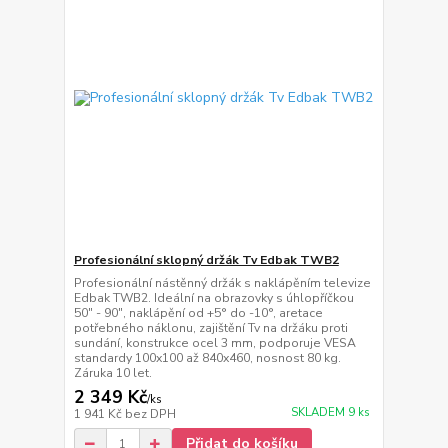
Profesionální sklopný držák Tv Edbak TWB2
Profesionální nástěnný držák s naklápěním televize
Edbak TWB2. Ideální na obrazovky s úhlopříčkou
50" - 90", naklápění od +5° do -10°, aretace
potřebného náklonu, zajištění Tv na držáku proti
sundání, konstrukce ocel 3 mm, podporuje VESA
standardy 100x100 až 840x460, nosnost 80 kg.
Záruka 10 let.
2 349 Kč
/
ks
SKLADEM 9 ks
1 941 Kč
bez DPH
Přidat do košíku