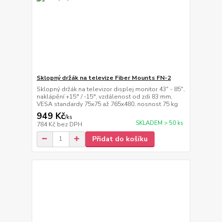
Sklopný držák na televize Fiber Mounts FN-2
Sklopný držák na televizor displej monitor 43" - 85",
naklápění +15° / -15°, vzdálenost od zdi 83 mm,
VESA standardy 75x75 až 765x480, nosnost 75 kg
949 Kč
/
ks
SKLADEM > 50 ks
784 Kč
bez DPH
Přidat do košíku