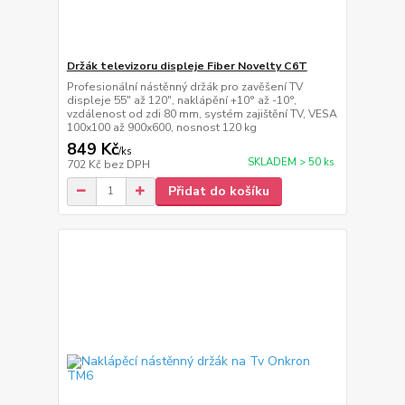
Držák televizoru displeje Fiber Novelty C6T
Profesionální nástěnný držák pro zavěšení TV
displeje 55" až 120", naklápění +10° až -10°,
vzdálenost od zdi 80 mm, systém zajištění TV, VESA
100x100 až 900x600, nosnost 120 kg
849 Kč
/
ks
SKLADEM > 50 ks
702 Kč
bez DPH
Přidat do košíku