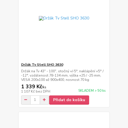
Držák Tv Stell SHO 3630
Držák na Tv 43" - 100", otočný +/-5°, naklápění +5° /
-12°, vzdálenost 78-134 mm, výška +25 / -25 mm,
VESA 200x100 až 900x400, nosnost 70 kg
1 339 Kč
/
ks
SKLADEM > 50 ks
1 107 Kč
bez DPH
Přidat do košíku