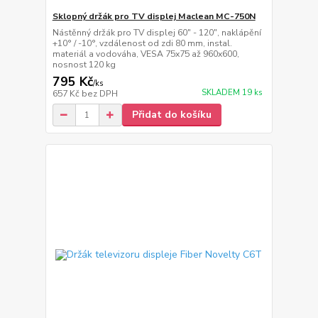
Sklopný držák pro TV displej Maclean MC-750N
Nástěnný držák pro TV displej 60" - 120", naklápění
+10° / -10°, vzdálenost od zdi 80 mm, instal.
materiál a vodováha, VESA 75x75 až 960x600,
nosnost 120 kg
795 Kč
/
ks
SKLADEM 19 ks
657 Kč
bez DPH
Přidat do košíku