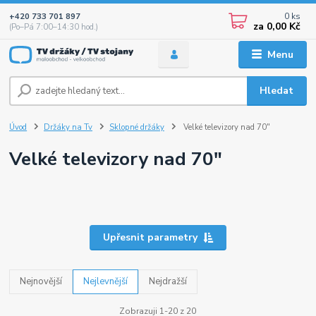
0
ks
+420 733 701 897
za
0,00 Kč
(Po–Pá 7:00–14:30 hod.)
Menu
Hledat
Úvod
Držáky na Tv
Sklopné držáky
Velké televizory nad 70"
Velké televizory nad 70"
Upřesnit parametry
Nejnovější
Nejlevnější
Nejdražší
Zobrazuji 1-20 z 20