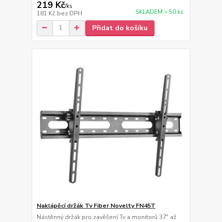
219 Kč
/
ks
SKLADEM > 50 ks
181 Kč
bez DPH
Přidat do košíku
Naklápěcí držák Tv Fiber Novelty FN45T
Nástěnný držák pro zavěšení Tv a monitorů 37" až