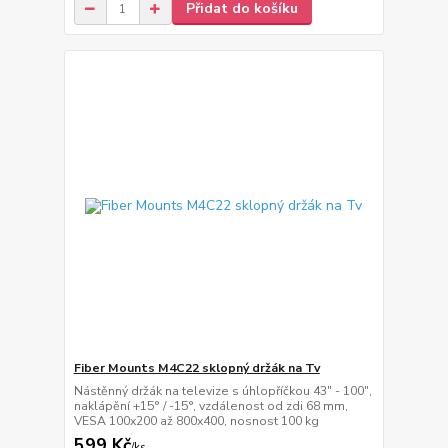
Přidat do košíku
Fiber Mounts M4C22 sklopný držák na Tv
Nástěnný držák na televize s úhlopříčkou 43" - 100",
naklápění +15° / -15°, vzdálenost od zdi 68 mm,
VESA 100x200 až 800x400, nosnost 100 kg
599 Kč
/
ks