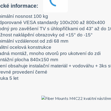
ické informace:
nimální nosnost 100 kg
dporované VESA standardy 100x200 až 800x400
odný pro zavěšení TV s úhlopříčkami od 43" až do 1
žnost naklápění obrazovky od +15° do -15°
nimální vzdálenost od zdi 68 mm
alitní ocelová konstrukce
adná montáž, mnoho otvorů pro ukotvení do zdi
ntážní plocha 840x150 mm
lení obsahuje instalační materiál + vodováhu + 3ks 
revné provedení černé
uka 5 let