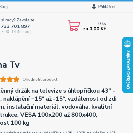
Blog
Přihlášení
 si rady? Zavolejte.
0
ks
 733 701 897
za
0,00 Kč
 7:00–14:30 hod.)
na Tv
Ohodnotit produkt
ěnný držák na televize s úhlopříčkou 43" -
, naklápění +15° až -15°, vzdálenost od zdi
, instalační materiál, vodováha, kvalitní
trukce, VESA 100x200 až 800x400,
ost 100 kg