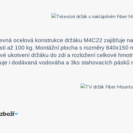
evná ocelová konstrukce držáku M4C22 zajišťuje na
tí až 100 kg. Montážní plocha s rozměry 840x150 m
ivé ukotvení držáku do zdi a rozložení celkové hmotn
je i dodávaná vodováha a 3ks stahovacích pásků 
zboží