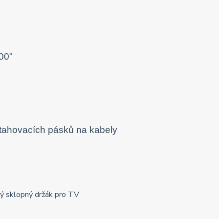
00"
stahovacích pásků na kabely