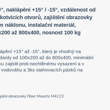
", naklápění +15° / -15°, vzdálenost od
tvících otvorů, zajištění obrazovky
m náklonu, instalační materiál,
x200 až 800x400, nosnost 100 kg
ápění +15° až -15°, který je vhodný na
ndardy od 100x200 až do 800x400, minimální
 zajistit proti nechtěnému vysazení a v
, vodováhu a 3ks stahovacích pásků na