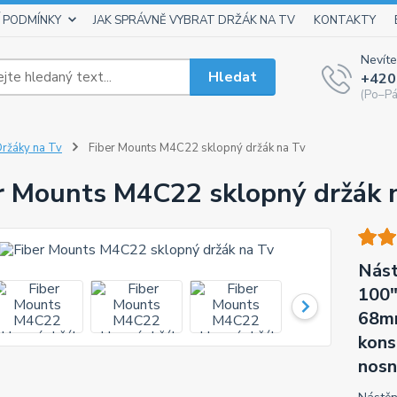
 PODMÍNKY
JAK SPRÁVNĚ VYBRAT DRŽÁK NA TV
KONTAKTY
Nevíte
Hledat
+420
(Po–Pá
ržáky na Tv
Fiber Mounts M4C22 sklopný držák na Tv
r Mounts M4C22 sklopný držák 
Nást
100"
68mm
kons
nosn