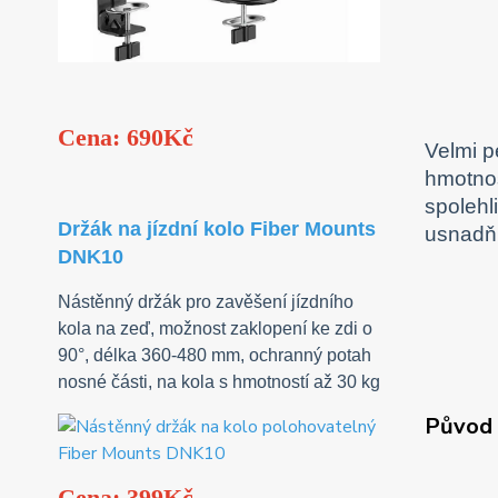
Cena: 690Kč
Velmi p
hmotnos
spolehl
Držák na jízdní kolo Fiber Mounts
usnadňu
DNK10
Nástěnný držák pro zavěšení jízdního
kola na zeď, možnost zaklopení ke zdi o
90°, délka 360-480 mm, ochranný potah
nosné části, na kola s hmotností až 30 kg
Původ 
Cena: 399Kč