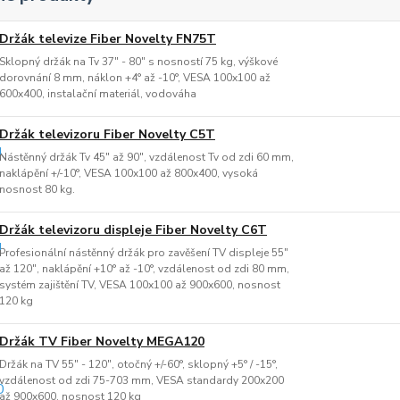
Držák televize Fiber Novelty FN75T
Sklopný držák na Tv 37" - 80" s nosností 75 kg, výškové
dorovnání 8 mm, náklon +4° až -10°, VESA 100x100 až
600x400, instalační materiál, vodováha
Držák televizoru Fiber Novelty C5T
Nástěnný držák Tv 45" až 90", vzdálenost Tv od zdi 60 mm,
naklápění +/-10°, VESA 100x100 až 800x400, vysoká
nosnost 80 kg.
Držák televizoru displeje Fiber Novelty C6T
Profesionální nástěnný držák pro zavěšení TV displeje 55"
až 120", naklápění +10° až -10°, vzdálenost od zdi 80 mm,
systém zajištění TV, VESA 100x100 až 900x600, nosnost
120 kg
Držák TV Fiber Novelty MEGA120
Držák na TV 55" - 120", otočný +/-60°, sklopný +5° / -15°,
vzdálenost od zdi 75-703 mm, VESA standardy 200x200
až 900x600, nosnost 120 kg