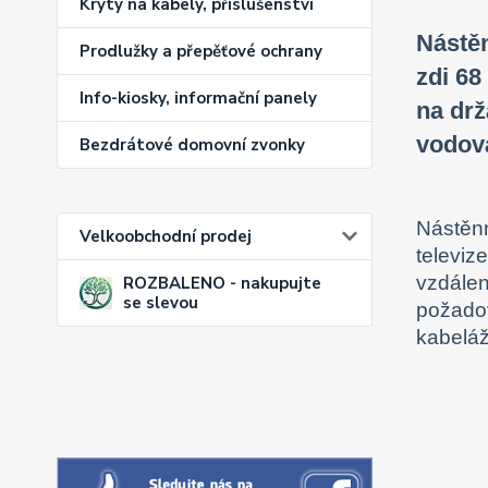
Kryty na kabely, příslušenství
Nástěn
Prodlužky a přepěťové ochrany
zdi 68
Info-kiosky, informační panely
na drž
vodová
Bezdrátové domovní zvonky
Nástěnn
Velkoobchodní prodej
televiz
vzdálen
ROZBALENO - nakupujte
se slevou
požadov
kabeláž