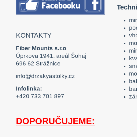
Techn
mi
po
KONTAKTY
vh
mo
Fiber Mounts s.r.o
mi
Úprkova 1941, areál Šohaj
kv
696 62 Strážnice
sn
mo
info@drzakyastolky.cz
ba
Infolinka:
ba
+420 733 701 897
zár
DOPORUČUJEME: