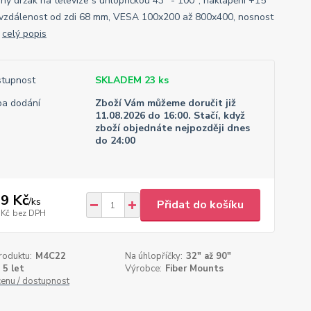
ný držák na televize s úhlopříčkou 43" - 100", naklápění +15°
, vzdálenost od zdi 68 mm, VESA 100x200 až 800x400, nosnost
g
celý popis
tupnost
SKLADEM 23 ks
a dodání
Zboží Vám můžeme doručit již
11.08.2026 do 16:00. Stačí, když
zboží objednáte nejpozději dnes
do 24:00
9 Kč
/
ks
Přidat do košíku
 Kč
bez DPH
roduktu:
M4C22
Na úhlopříčky:
32" až 90"
5 let
Výrobce:
Fiber Mounts
cenu / dostupnost