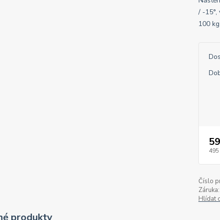
Nástěn
/ -15°
100 k
Dos
Dob
59
495
Číslo p
Záruka:
Hlídat 
é produkty