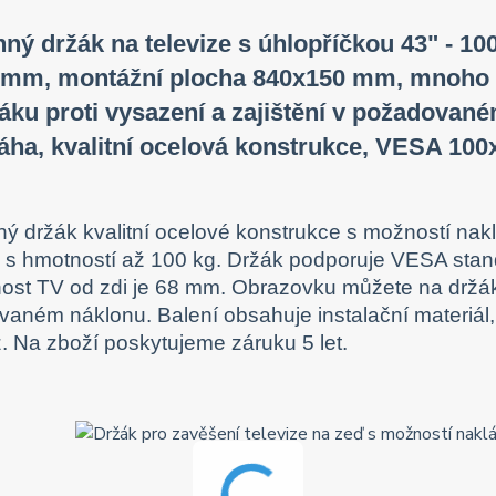
ný držák na televize s úhlopříčkou 43" - 100
 mm, montážní plocha 840x150 mm, mnoho ko
áku proti vysazení a zajištění v požadované
ha, kvalitní ocelová konstrukce, VESA 100
ý držák kvalitní ocelové konstrukce s možností nakl
e s hmotností až 100 kg. Držák podporuje VESA sta
ost TV od zdi je 68 mm. Obrazovku můžete na držáku
aném náklonu. Balení obsahuje instalační materiál
. Na zboží poskytujeme záruku 5 let.