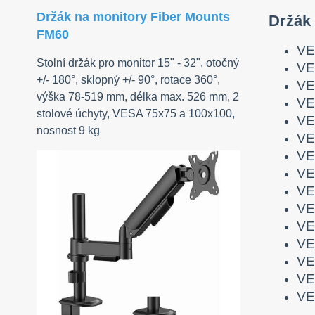
Držák na monitory Fiber Mounts
Držák
FM60
VE
Stolní držák pro monitor 15" - 32", otočný
VE
+/- 180°, sklopný +/- 90°, rotace 360°,
VE
výška 78-519 mm, délka max. 526 mm, 2
VE
stolové úchyty, VESA 75x75 a 100x100,
VE
nosnost 9 kg
VE
VE
VE
VE
VE
VE
VE
VE
VE
VE