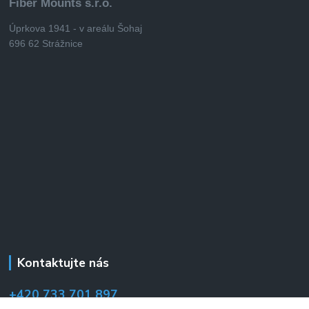
Fiber Mounts s.r.o.
Úprkova 1941 - v areálu Šohaj
696 62 Strážnice
Kontaktujte nás
+420 733 701 897