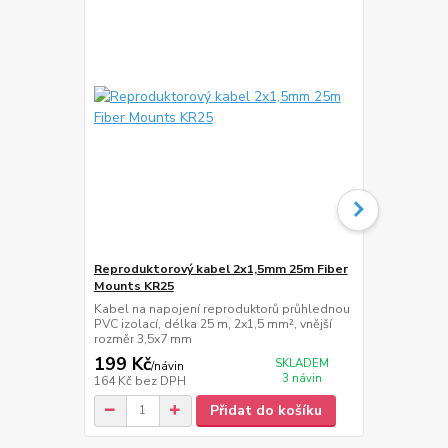
Reproduktorový kabel 2x1,5mm 25m Fiber
Reproduktor
Mounts KR25
Mounts KR5
Kabel na napojení reproduktorů průhlednou
Kabel na nap
PVC izolací, délka 25 m, 2x1,5 mm², vnější
průhlednou P
rozměr 3,5x7 mm
mm², vnější 
199 Kč
399 Kč
SKLADEM
/
návin
/
ná
3 návin
164 Kč
bez DPH
330 Kč
bez 
Přidat do košíku