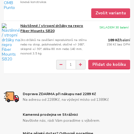
kovová konstrukce.
Zvolit variantu
Nástěnné / stropní držáky na repro
SKLADEM 30 balení
Fiber Mounts SB20
2ks držáků na zavěšení reproduktorů na stěnu
189 Kč
/
balení
nebo na strop, polohovatelné, otočné +/- 360°,
156 Kč
bez DPH
sklopné +/- 90°, délka 80 mm nebo 140 mm,
nosnost 3,5 kg
Přidat do košíku
Doprava ZDARMA při nákupu nad 2289 Kč
Na adresu od 2289Kč, na výdejní místo od 1389Kč
Kamenná prodejna ve Strážnici
Navštivte nás, rádi Vám poradíme s výběrem.
Máte nějaký dotaz? Odborně poradíme