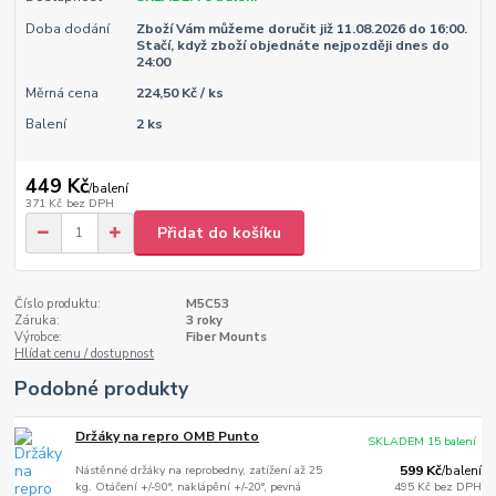
Doba dodání
Zboží Vám můžeme doručit již 11.08.2026 do 16:00.
Stačí, když zboží objednáte nejpozději dnes do
24:00
Měrná cena
224,50 Kč / ks
Balení
2 ks
449 Kč
/
balení
371 Kč
bez DPH
Přidat do košíku
Číslo produktu:
M5C53
Záruka:
3 roky
Výrobce:
Fiber Mounts
Hlídat cenu / dostupnost
Podobné produkty
Držáky na repro OMB Punto
SKLADEM 15 balení
Nástěnné držáky na reprobedny, zatížení až 25
599 Kč
/
balení
kg. Otáčení +/-90°, naklápění +/-20°, pevná
495 Kč
bez DPH