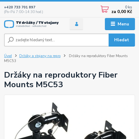
0
ks
+420 733 701 897
za
0,00 Kč
(Po–Pá 7:00–14:30 hod.)
Menu
Hledat
Úvod
Držáky a stojany na repro
Držáky na reproduktory Fiber Mounts
M5C53
Držáky na reproduktory Fiber
Mounts M5C53