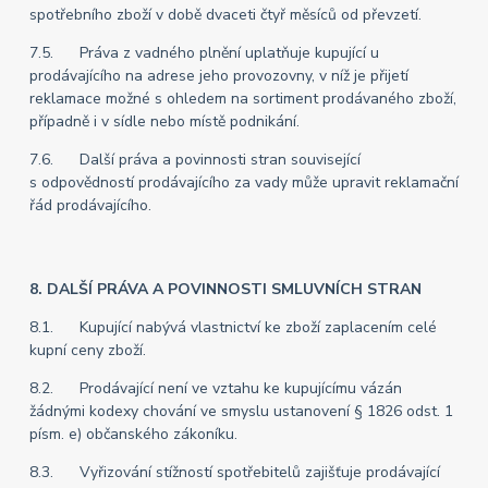
spotřebního zboží v době dvaceti čtyř měsíců od převzetí.
7.5. Práva z vadného plnění uplatňuje kupující u
prodávajícího na adrese jeho provozovny, v níž je přijetí
reklamace možné s ohledem na sortiment prodávaného zboží,
případně i v sídle nebo místě podnikání.
7.6. Další práva a povinnosti stran související
s odpovědností prodávajícího za vady může upravit reklamační
řád prodávajícího.
8. DALŠÍ PRÁVA A POVINNOSTI SMLUVNÍCH STRAN
8.1. Kupující nabývá vlastnictví ke zboží zaplacením celé
kupní ceny zboží.
8.2. Prodávající není ve vztahu ke kupujícímu vázán
žádnými kodexy chování ve smyslu ustanovení § 1826 odst. 1
písm. e) občanského zákoníku.
8.3. Vyřizování stížností spotřebitelů zajišťuje prodávající