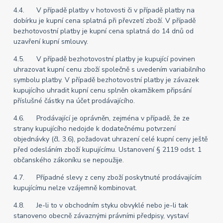
4.4. V případě platby v hotovosti či v případě platby na
dobírku je kupní cena splatná při převzetí zboží. V případě
bezhotovostní platby je kupní cena splatná do 14 dnů od
uzavření kupní smlouvy.
4.5. V případě bezhotovostní platby je kupující povinen
uhrazovat kupní cenu zboží společně s uvedením variabilního
symbolu platby. V případě bezhotovostní platby je závazek
kupujícího uhradit kupní cenu splněn okamžikem připsání
příslušné částky na účet prodávajícího.
4.6. Prodávající je oprávněn, zejména v případě, že ze
strany kupujícího nedojde k dodatečnému potvrzení
objednávky (čl. 3.6), požadovat uhrazení celé kupní ceny ještě
před odesláním zboží kupujícímu. Ustanovení § 2119 odst. 1
občanského zákoníku se nepoužije.
4.7. Případné slevy z ceny zboží poskytnuté prodávajícím
kupujícímu nelze vzájemně kombinovat.
4.8. Je-li to v obchodním styku obvyklé nebo je-li tak
stanoveno obecně závaznými právními předpisy, vystaví