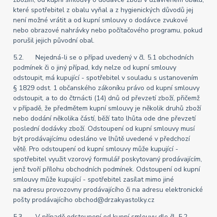
které spotřebitel z obalu vyňal a z hygienických důvodů jej
není možné vrátit a od kupní smlouvy o dodávce zvukové
nebo obrazové nahrávky nebo počítačového programu, pokud
porušil jejich původní obal.
5.2. Nejedná-li se o případ uvedený v čl. 5.1 obchodních
podmínek či o jiný případ, kdy nelze od kupní smlouvy
odstoupit, má kupující - spotřebitel v souladu s ustanovením
§ 1829 odst. 1 občanského zákoníku právo od kupní smlouvy
odstoupit, a to do čtrnácti (14) dnů od převzetí zboží, přičemž
v případě, že předmětem kupní smlouvy je několik druhů zboží
nebo dodání několika částí, běží tato lhůta ode dne převzetí
poslední dodávky zboží. Odstoupení od kupní smlouvy musí
být prodávajícímu odesláno ve lhůtě uvedené v předchozí
větě. Pro odstoupení od kupní smlouvy může kupující -
spotřebitel využit vzorový formulář poskytovaný prodávajícím,
jenž tvoří přílohu obchodních podmínek. Odstoupení od kupní
smlouvy může kupující - spotřebitel zasílat mimo jiné
na adresu provozovny prodávajícího či na adresu elektronické
pošty prodávajícího obchod@drzakyastolky.cz
5.3. V případě odstoupení od kupní smlouvy dle čl. 5.2