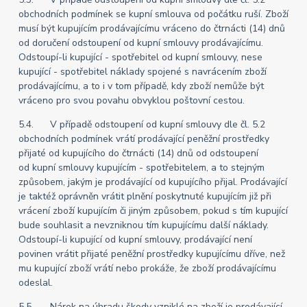
obchodních podmínek se kupní smlouva od počátku ruší. Zboží
musí být kupujícím prodávajícímu vráceno do čtrnácti (14) dnů
od doručení odstoupení od kupní smlouvy prodávajícímu.
Odstoupí-li kupující - spotřebitel od kupní smlouvy, nese
kupující - spotřebitel náklady spojené s navrácením zboží
prodávajícímu, a to i v tom případě, kdy zboží nemůže být
vráceno pro svou povahu obvyklou poštovní cestou.
5.4. V případě odstoupení od kupní smlouvy dle čl. 5.2
obchodních podmínek vrátí prodávající peněžní prostředky
přijaté od kupujícího do čtrnácti (14) dnů od odstoupení
od kupní smlouvy kupujícím - spotřebitelem, a to stejným
způsobem, jakým je prodávající od kupujícího přijal. Prodávající
je taktéž oprávněn vrátit plnění poskytnuté kupujícím již při
vrácení zboží kupujícím či jiným způsobem, pokud s tím kupující
bude souhlasit a nevzniknou tím kupujícímu další náklady.
Odstoupí-li kupující od kupní smlouvy, prodávající není
povinen vrátit přijaté peněžní prostředky kupujícímu dříve, než
mu kupující zboží vrátí nebo prokáže, že zboží prodávajícímu
odeslal.
5.5. Nárok na úhradu škody vzniklé na zboží je prodávající