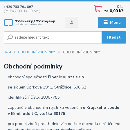
0
ks
+420 733 701 897
za
0,00 Kč
(Po–Pá 7:00–14:30 hod.)
Menu
Hledat
Úvod
OBCHODNÍ PODMÍNKY
OBCHODNÍ PODMÍNKY
Obchodní podmínky
obchodní společnosti
Fiber Mounts s.r.o.
se sídlem Úprkova 1941, Strážnice, 696 62
identifikační číslo: 28307755
zapsané v obchodním rejstříku vedeném
u Krajského soudu
v Brně, oddíl C, vložka 60176
pro prodej zboží prostřednictvím on-line obchodu umístěného
na internetové adrese www.drzakyastolky.cz