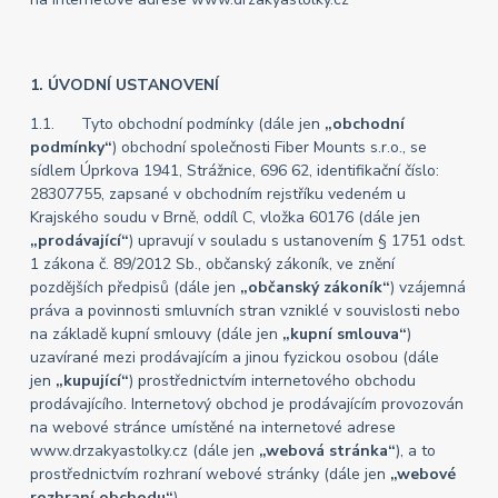
1. ÚVODNÍ USTANOVENÍ
1.1. Tyto obchodní podmínky (dále jen
„obchodní
podmínky“
) obchodní společnosti Fiber Mounts s.r.o., se
sídlem Úprkova 1941, Strážnice, 696 62, identifikační číslo:
28307755, zapsané v obchodním rejstříku vedeném u
Krajského soudu v Brně, oddíl C, vložka 60176 (dále jen
„prodávající“
) upravují v souladu s ustanovením § 1751 odst.
1 zákona č. 89/2012 Sb., občanský zákoník, ve znění
pozdějších předpisů (dále jen
„občanský zákoník“
) vzájemná
práva a povinnosti smluvních stran vzniklé v souvislosti nebo
na základě kupní smlouvy (dále jen
„kupní smlouva“
)
uzavírané mezi prodávajícím a jinou fyzickou osobou (dále
jen
„kupující“
) prostřednictvím internetového obchodu
prodávajícího. Internetový obchod je prodávajícím provozován
na webové stránce umístěné na internetové adrese
www.drzakyastolky.cz (dále jen
„webová stránka“
), a to
prostřednictvím rozhraní webové stránky (dále jen
„webové
rozhraní obchodu“
).