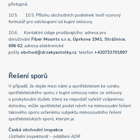
přístupná.
10.5. 10.5. Přílohu obchodních podmínek tvoří vzorový
formulář pro odstoupení od kupní smlouvy.
10.6. Kontaktní údaje prodávajícího: adresa pro
doručování
Fiber Mounts s.r.o, Úprkova 1941, Strážnice,
696 62
, adresa elektronické
pošty
obchod@drzakyastolky.cz
, telefon
+420733701897
.
Řešení sporů
V případě, že dojde mezi námi a spotřebitelem ke vzniku
spotřebitelského sporu z kupní smlouvy nebo ze smlouvy
o poskytování služeb, který se nepodaří vyřešit vzájemnou
dohodou, může spotřebitel podat návrh na mimosoudní řešení
takového sporu určenému subjektu mimosoudního řešení
spotřebitelských sporů, kterým je:
Česká obchodní inspekce
Ústřední inspektorát – oddělení ADR