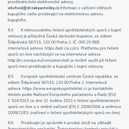
prostřednictvím elektronické adresy
obchod@drzakyastolky.cz
.Informaci o vyřízení stížnosti
kupujícího zašle prodávající na elektronickou adresu
kupujícího.
8.4. K mimosoudnímu řešení spotřebitelských sporů z kupní
smlouvy je příslušná Česká obchodní inspekce, se sídlem
Štěpánská 567/15, 120 00 Praha 2, IČ: 000 20 869,
internetová adresa: https://adr.coi.cz/cs. Platformu pro řešení
sporů on-line nacházející se na internetové adrese
http://ec.europa.eu/consumers/odr je možné využít při řešení
sporů mezi prodávajícím a kupujícím z kupní smlouvy.
8.5. Evropské spotřebitelské centrum Česká republika, se
sídlem Štěpánská 567/15, 120 00 Praha 2, internetová
adresa: https://www.evropskyspotrebitel.cz je kontaktním
místem podle Nařízení Evropského parlamentu a Rady (EU)
č. 524/2013 ze dne 21. května 2013 o řešení spotřebitelských
sporů on-line a o změně nařízení (ES) č. 2006/2004 a směrnice
2009/22/ES (nařízení o řešení spotřebitelských sporů on-line).
8.6. Prodávající je oprávněn k prodeji zboží na základě
živnostenského oprávnění. Živnostenskou kontrolu provádí v