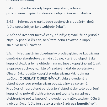
3.4.2. způsobu úhrady kupní ceny zboží, údaje o
požadovaném způsobu doručení objednávaného zboží a
3.4.3. informace o nákladech spojených s dodáním zboží
(dále společně jen jako
„objednávka“
).
V případě uvedení takové ceny, při níž je zjevné, že se jedná o
chybu v psaní a číslech, není tato cena závazná a kupní
smlouva není uzavřena.
3.5. Před zasláním objednávky prodávajícímu je kupujícímu
umožněno zkontrolovat a měnit údaje, které do objednávky
kupující vložil, a to i s ohledem na možnost kupujícího zjišťovat
a opravovat chyby vzniklé při zadávání dat do objednávky.
Objednávku odešle kupující prodávajícímu kliknutím na
tlačítko „
ODESLAT OBJEDNÁVKU
“. Údaje uvedené v
objednávce jsou prodávajícím považovány za správné.
Prodávající neprodleně po obdržení objednávky toto obdržení
kupujícímu potvrdí elektronickou poštou, a to na adresu
elektronické pošty kupujícího uvedenou v uživatelském účtu či
v objednávce (dále jen
„elektronická adresa kupujícího“
).