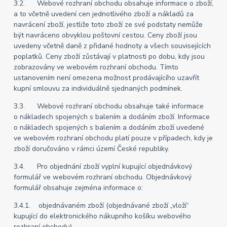
3.2. Webové rozhraní obchodu obsahuje informace o zboží,
a to včetně uvedení cen jednotlivého zboží a nákladů za
navrácení zboží, jestliže toto zboží ze své podstaty nemůže
být navráceno obvyklou poštovní cestou. Ceny zboží jsou
uvedeny včetně daně z přidané hodnoty a všech souvisejících
poplatků. Ceny zboží zůstávají v platnosti po dobu, kdy jsou
zobrazovány ve webovém rozhraní obchodu. Tímto
ustanovením není omezena možnost prodávajícího uzavřít
kupní smlouvu za individuálně sjednaných podmínek.
3.3. Webové rozhraní obchodu obsahuje také informace
o nákladech spojených s balením a dodáním zboží. Informace
o nákladech spojených s balením a dodáním zboží uvedené
ve webovém rozhraní obchodu platí pouze v případech, kdy je
zboží doručováno v rámci území České republiky.
3.4. Pro objednání zboží vyplní kupující objednávkový
formulář ve webovém rozhraní obchodu. Objednávkový
formulář obsahuje zejména informace o:
3.4.1. objednávaném zboží (objednávané zboží „vloží“
kupující do elektronického nákupního košíku webového
rozhraní obchodu),