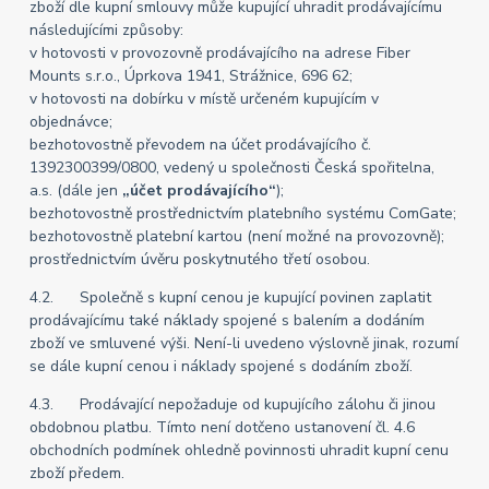
zboží dle kupní smlouvy může kupující uhradit prodávajícímu
následujícími způsoby:
v hotovosti v provozovně prodávajícího na adrese Fiber
Mounts s.r.o., Úprkova 1941, Strážnice, 696 62;
v hotovosti na dobírku v místě určeném kupujícím v
objednávce;
bezhotovostně převodem na účet prodávajícího č.
1392300399/0800, vedený u společnosti Česká spořitelna,
a.s. (dále jen
„účet prodávajícího“
);
bezhotovostně prostřednictvím platebního systému ComGate;
bezhotovostně platební kartou (není možné na provozovně);
prostřednictvím úvěru poskytnutého třetí osobou.
4.2. Společně s kupní cenou je kupující povinen zaplatit
prodávajícímu také náklady spojené s balením a dodáním
zboží ve smluvené výši. Není-li uvedeno výslovně jinak, rozumí
se dále kupní cenou i náklady spojené s dodáním zboží.
4.3. Prodávající nepožaduje od kupujícího zálohu či jinou
obdobnou platbu. Tímto není dotčeno ustanovení čl. 4.6
obchodních podmínek ohledně povinnosti uhradit kupní cenu
zboží předem.