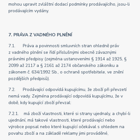
mohou upravit zvláštní dodací podmínky prodávajícího, jsou-li
prodávajícím vydány.
7. PRÁVA Z VADNÉHO PLNĚNÍ
7.1. Práva a povinnosti smluvních stran ohledně práv
z vadného plnění se řídí příslušnými obecně závaznými
právními předpisy (zejména ustanoveními § 1914 až 1925, §
2099 až 2117 a § 2161 až 2174 občanského zákoníku a
zákonem č. 634/1992 Sb., o ochraně spotřebitele, ve znění
pozdějších předpisů).
7.2. Prodávající odpovídá kupujícímu, že zboží při převzetí
nemá vady. Zejména prodávající odpovídá kupujícímu, že v
době, kdy kupující zboží převzal:
7.2.1. má zboží vlastnosti, které si strany ujednaly, a chybí-li
ujednání, má takové vlastnosti, které prodávající nebo
výrobce popsal nebo které kupující očekával s ohledem na
povahu zboží a na základě reklamy jimi prováděné,