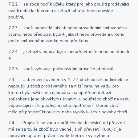
7.2.2. se zboží hodí k účelu, který pro jeho použití prodávající
uvádí nebo ke kterému se zboží tohoto druhu obvykle
používá,
7.2.3. zboží odpovídá jakostí nebo provedením smluvenému
vzorku nebo předloze, byla-li jakost nebo provedení určeno
podle smluveného vzorku nebo předlohy,
7.2.4. je zboží v odpovídajícím množství, míře nebo hmotnosti
a
7.2.5. zboží vyhovuje požadavkům právních předpisů.
7.3. Ustanovení uvedená v čl. 7.2 obchodních podmínek se
nepoužijí u zboží prodávaného za nižší cenu na vadu, pro
kterou byla nižší cena ujednána, na opotřebení zboží
způsobené jeho obvyklým užíváním, u použitého zboží na vadu
odpovídající míře používání nebo opotřebení, kterou zboží
mělo při převzetí kupujícím, nebo vyplývá-li to z povahy zboží.
7.4. Projeví-li se vada v průběhu šesti měsíců od převzetí,
má se za to, že zboží bylo vadné již při převzetí. Kupující je
oprávněn uplatnit právo z vady, která se vyskytne u