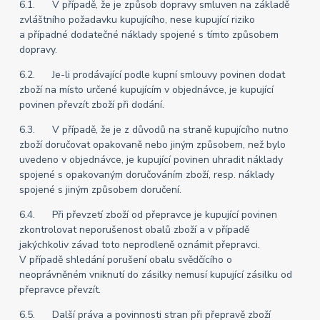
6.1. V případě, že je způsob dopravy smluven na základě
zvláštního požadavku kupujícího, nese kupující riziko
a případné dodatečné náklady spojené s tímto způsobem
dopravy.
6.2. Je-li prodávající podle kupní smlouvy povinen dodat
zboží na místo určené kupujícím v objednávce, je kupující
povinen převzít zboží při dodání.
6.3. V případě, že je z důvodů na straně kupujícího nutno
zboží doručovat opakovaně nebo jiným způsobem, než bylo
uvedeno v objednávce, je kupující povinen uhradit náklady
spojené s opakovaným doručováním zboží, resp. náklady
spojené s jiným způsobem doručení.
6.4. Při převzetí zboží od přepravce je kupující povinen
zkontrolovat neporušenost obalů zboží a v případě
jakýchkoliv závad toto neprodleně oznámit přepravci.
V případě shledání porušení obalu svědčícího o
neoprávněném vniknutí do zásilky nemusí kupující zásilku od
přepravce převzít.
6.5. Další práva a povinnosti stran při přepravě zboží