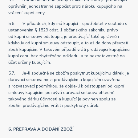
oprávněn jednostranně započíst proti nároku kupujícího na
vrácení kupní ceny.
5.6. V případech, kdy má kupující - spotřebitel v souladu s
ustanovením § 1829 odst. 1 občanského zákoníku právo
od kupní smlouvy odstoupit, je prodávající také oprávněn
kdykoliv od kupní smlouvy odstoupit, a to až do doby převzetí
zboží kupujícím. V takovém případě vrátí prodávající kupujícímu
kupní cenu bez zbytečného odkladu, a to bezhotovostně na
účet určený kupujícím.
5.7. Je-li společně se zbožím poskytnut kupujícímu dárek, je
darovací smlouva mezi prodávajícím a kupujícím uzavřena
s rozvazovací podmínkou, že dojde-li k odstoupení od kupní
smlouvy kupujícím, pozbývá darovací smlouva ohledně
takového dárku účinnosti a kupující je povinen spolu se
zbožím prodávajícímu vrátit i poskytnutý dárek.
6. PŘEPRAVA A DODÁNÍ ZBOŽÍ