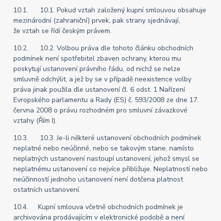
10.1. 10.1. Pokud vztah založený kupní smlouvou obsahuje
mezinárodní (zahraniční) prvek, pak strany sjednávají,
že vztah se řídí českým právem.
10.2. 10.2. Volbou práva dle tohoto článku obchodních
podmínek není spotřebitel zbaven ochrany, kterou mu
poskytují ustanovení právního řádu, od nichž se nelze
smluvně odchýlit, a jež by se v případě neexistence volby
práva jinak použila dle ustanovení čl. 6 odst. 1 Nařízení
Evropského parlamentu a Rady (ES) č. 593/2008 ze dne 17.
června 2008 o právu rozhodném pro smluvní závazkové
vztahy (Řím I).
10.3. 10.3. Je-li některé ustanovení obchodních podmínek
neplatné nebo neúčinné, nebo se takovým stane, namísto
neplatných ustanovení nastoupí ustanovení, jehož smysl se
neplatnému ustanovení co nejvíce přibližuje. Neplatností nebo
neúčinností jednoho ustanovení není dotčena platnost
ostatních ustanovení.
10.4. Kupní smlouva včetně obchodních podmínek je
archivována prodávajícím v elektronické podobě a není