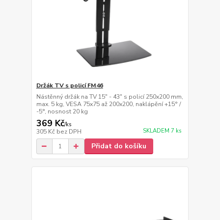
Držák TV s policí FM46
Nástěnný držák na TV 15" - 43" s policí 250x200 mm,
max. 5 kg, VESA 75x75 až 200x200, naklápění +15° /
-5°, nosnost 20 kg
369 Kč
/
ks
SKLADEM 7 ks
305 Kč
bez DPH
Přidat do košíku