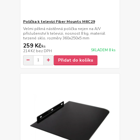
Polička k televizi Fiber Mounts M6C29
Velmi pěkná nástěnná polička nejen na A/V
příslušenství k televizi, nosnost 8 kg, materiál
tvrzené sklo, rozměry 360x250x5 mm
259 Kč
/
ks
SKLADEM 8 ks
214 Kč
bez DPH
Přidat do košíku