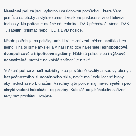
Nástěnné police
jsou výbornou designovou pomůckou, která Vám
pomůže esteticky a stylově umístit veškeré příslušenství od televizní
techniky. Na
police
je možné dát cokoliv - DVD přehrávač, video, DVB-
T, satelitní přijímač nebo i CD a DVD nosiče.
Někdo potřebuje na poličky umístit více zařízení, někdo například jen
jedno. I na to jsme mysleli a v naší nabídce naleznete
jednopolicové,
dvoupolicové a třípolicové systémy
. Některé police jsou i
výškově
nastavitelné
, protože ne každé zařízení je nízké.
Veškeré
police z naší nabídky
jsou prověřené kvality a jsou vyrobeny z
bezpečnostního silnostěnného skla
, navíc mají zakulacené hrany,
aby nedocházelo k úrazům. Všechny tyto police mají navíc
systém pro
skryté vedení kabeláže
- organizéry. Kabeláž od jakéhokoliv zařízení
tedy bez problémů ukryjete.