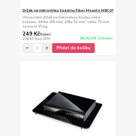
Držák na mikrovlnku tiskárnu Fiber Mounts M8C07
Univerzální držák na mikrovlnou troubu nebo
tiskárnu, délka 365 mm, šířka 52 mm, výška 70 mm,
nosnost 35 kg
249 Kč
/
balení
SKLADEM 19 balení
206 Kč
bez DPH
Přidat do košíku