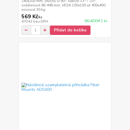
240x200 mm, otočný +/-90°, náklon +3° / -10°,
vzdálenost 96-448 mm, VESA 100x100 až 400x400,
nosnost 30 kg
569 Kč
/
ks
SKLADEM 1 ks
470 Kč
bez DPH
Přidat do košíku