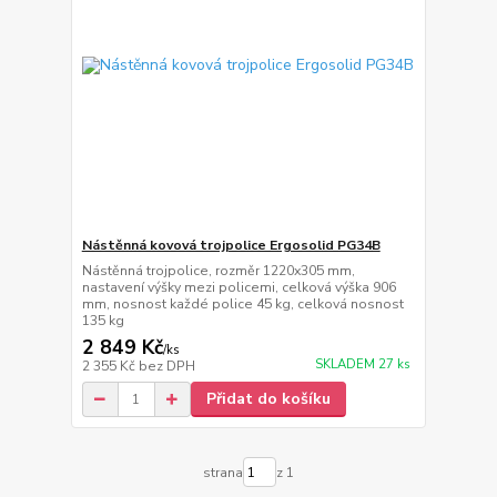
Nástěnná kovová trojpolice Ergosolid PG34B
Nástěnná trojpolice, rozměr 1220x305 mm,
nastavení výšky mezi policemi, celková výška 906
mm, nosnost každé police 45 kg, celková nosnost
135 kg
2 849 Kč
/
ks
SKLADEM 27 ks
2 355 Kč
bez DPH
Přidat do košíku
strana
z 1