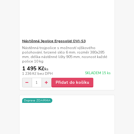
Nástěnná 3police Ergosolid OVI-S3
Nástěnná trojpolice s možností výškového
polohování, tvrzené sklo 6 mm, rozměr 380x285
mm, délka nástěnné lišty 905 mm, nosnost každé
police 10 kg
1 495 Kč
/
ks
SKLADEM 15 ks
1 236 Kč
bez DPH
Přidat do košíku
Doprava ZDARMA