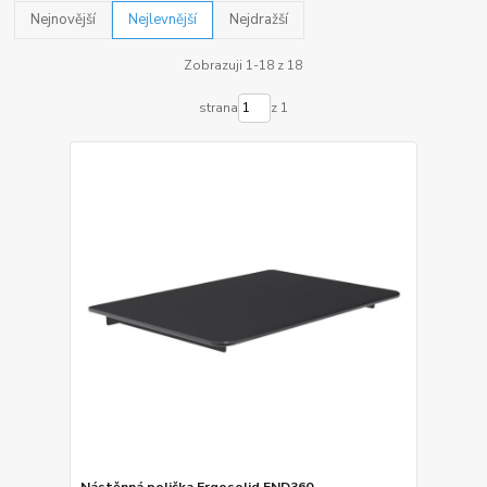
Nejnovější
Nejlevnější
Nejdražší
Zobrazuji 1-18 z 18
strana
z 1
Nástěnná polička Ergosolid FND360