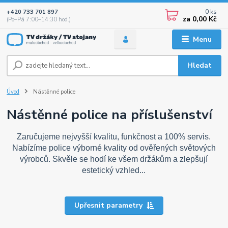
0
ks
+420 733 701 897
za
0,00 Kč
(Po–Pá 7:00–14:30 hod.)
Menu
Hledat
Úvod
Nástěnné police
Nástěnné police na příslušenství
Zaručujeme nejvyšší kvalitu, funkčnost a 100% servis.
Nabízíme police výborné kvality od ověřených světových
výrobců. Skvěle se hodí ke všem držákům a zlepšují
estetický vzhled...
Upřesnit parametry