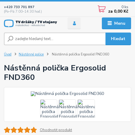
0
ks
+420 733 701 897
za
0,00 Kč
(Po–Pá 7:00–14:30 hod.)
Menu
Hledat
Úvod
Nástěnné police
Nástěnná polička Ergosolid FND360
Nástěnná polička Ergosolid
FND360
Ohodnotit produkt