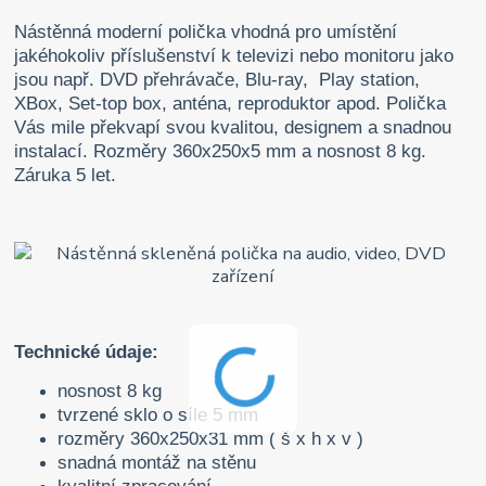
Nástěnná moderní polička vhodná pro umístění
jakéhokoliv příslušenství k televizi nebo monitoru jako
jsou např. DVD přehrávače, Blu-ray, Play station,
XBox, Set-top box, anténa, reproduktor apod. Polička
Vás mile překvapí svou kvalitou, designem a snadnou
instalací. Rozměry 360x250x5 mm a nosnost 8 kg.
Záruka 5 let.
Technické údaje:
nosnost 8 kg
tvrzené sklo o síle 5 mm
rozměry 360x250x31 mm ( š x h x v )
snadná montáž na stěnu