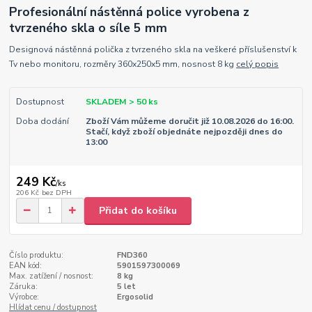
Profesionální nástěnná police vyrobena z
tvrzeného skla o síle 5 mm
Designová nástěnná polička z tvrzeného skla na veškeré příslušenství k
Tv nebo monitoru, rozměry 360x250x5 mm, nosnost 8 kg
celý popis
Dostupnost
SKLADEM > 50 ks
Doba dodání
Zboží Vám můžeme doručit již 10.08.2026 do 16:00.
Stačí, když zboží objednáte nejpozději dnes do
13:00
249 Kč
/
ks
206 Kč
bez DPH
Přidat do košíku
Číslo produktu:
FND360
EAN kód:
5901597300069
Max. zatížení / nosnost:
8 kg
Záruka:
5 let
Výrobce:
Ergosolid
Hlídat cenu / dostupnost