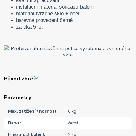
kvalitní zpracování
instalační materiál součástí balení
materiál tvrzené sklo + ocel
barevné provedení černé
záruka 5 let
Původ zboží
Parametry
Max. zatížení / nosnost
8 kg
Barva
černá
Hmotnost balení
2 kg