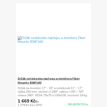
Držák notebooku laptopu a monitoru Fiber
Mounts 836F160
Držák na monitor 17" - 30" a notebook 11" - 17",
výška 250 mm, otočný +/-180°, náklon +35° / -50°,
rotace 360°, VESA 75x75 a 100x100, nosnost 18 kg
1 669 Kč
/
ks
SKLADEM 50 ks
1 379 Kč
bez DPH