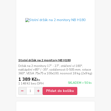
Stolní držák na 2 monitory NB H180
Držák na 2 monitory 17" - 27", otáčení +/-180°,
naklápění +85° / -35°, vzdálenost 0-505 mm, rotace
360°, VESA 75x75 a 100x100, nosnost 18 kg (2x9 kg)
1 389 Kč
/
ks
SKLADEM > 50 ks
1 148 Kč
bez DPH
Přidat do košíku