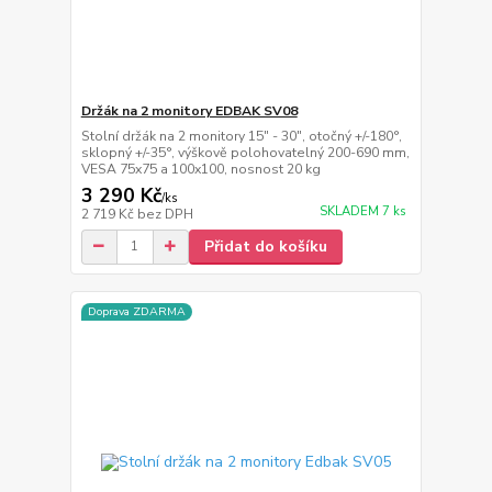
Držák na 2 monitory EDBAK SV08
Stolní držák na 2 monitory 15" - 30", otočný +/-180°,
sklopný +/-35°, výškově polohovatelný 200-690 mm,
VESA 75x75 a 100x100, nosnost 20 kg
3 290 Kč
/
ks
SKLADEM 7 ks
2 719 Kč
bez DPH
Přidat do košíku
Doprava ZDARMA