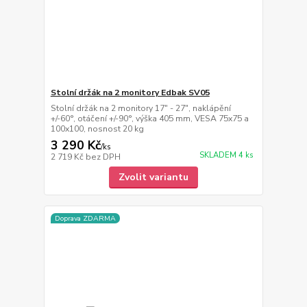
Stolní držák na 2 monitory Edbak SV05
Stolní držák na 2 monitory 17" - 27", naklápění
+/-60°, otáčení +/-90°, výška 405 mm, VESA 75x75 a
100x100, nosnost 20 kg
3 290 Kč
/
ks
SKLADEM 4 ks
2 719 Kč
bez DPH
Zvolit variantu
Doprava ZDARMA