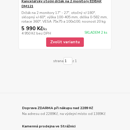
Kancelářský stolní držák na 2 monitory EDBAK
DM121
Držák na 2 monitory 17" - 27", otočný +/-180°,
sklopný +/-60°, výška 100-405 mm, délka 0-582 mm,
rotace 360°, VESA 75x75 a 100x100, nosnost 20 kg
5 990 Kč
/
ks
SKLADEM 2 ks
4 950 Kč
bez DPH
Zvolit variantu
strana
z 1
Doprava ZDARMA při nákupu nad 2289 Kč
Na adresu od 2289Kč, na výdejní místo od 1389Kč
Kamenná prodejna ve Strážnici