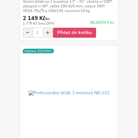
Stolní držák na 2 monitory 17" - 32", otočný +/-180°,
sklopný +/-90°, výška 180-620 mm, rotace 360°,
VESA 75x75 a 100x100, nosnost 16 kg
2 149 Kč
/
ks
SKLADEM 5 ks
1 776 Kč
bez DPH
Přidat do košíku
Doprava ZDARMA