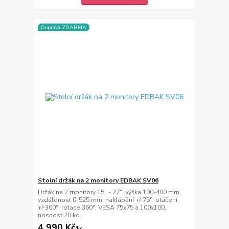
Doprava ZDARMA
Stolní držák na 2 monitory EDBAK SV06
Držák na 2 monitory 15" - 27", výška 100-400 mm,
vzdálenost 0-525 mm, naklápění +/-75°, otáčení
+/-300°, rotace 360°, VESA 75x75 a 100x100,
nosnost 20 kg
4 990 Kč
/
ks