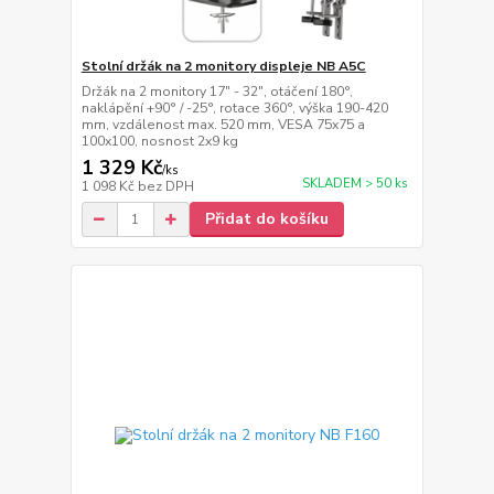
Stolní držák na 2 monitory displeje NB A5C
Držák na 2 monitory 17" - 32", otáčení 180°,
naklápění +90° / -25°, rotace 360°, výška 190-420
mm, vzdálenost max. 520 mm, VESA 75x75 a
100x100, nosnost 2x9 kg
1 329 Kč
/
ks
SKLADEM > 50 ks
1 098 Kč
bez DPH
Přidat do košíku