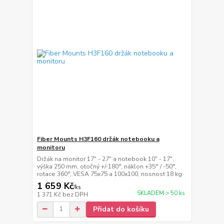
Fiber Mounts H3F160 držák notebooku a
monitoru
Držák na monitor 17" - 27" a notebook 10" - 17",
výška 250 mm, otočný +/-180°, náklon +35° / -50°,
rotace 360°, VESA 75x75 a 100x100, nosnost 18 kg
1 659 Kč
/
ks
SKLADEM > 50 ks
1 371 Kč
bez DPH
Přidat do košíku