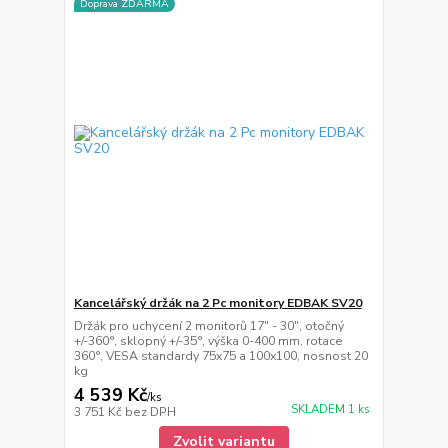
Doprava ZDARMA
Kancelářský držák na 2 Pc monitory EDBAK SV20
Držák pro uchycení 2 monitorů 17" - 30", otočný
+/-360°, sklopný +/-35°, výška 0-400 mm, rotace
360°, VESA standardy 75x75 a 100x100, nosnost 20
kg
4 539 Kč
/
ks
SKLADEM 1 ks
3 751 Kč
bez DPH
Zvolit variantu