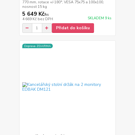
770 mm, rotace +/-180°, VESA 75x75 a 100x100,
nosnost 15 kg
5 649 Kč
/
ks
SKLADEM 9 ks
4 669 Kč
bez DPH
Přidat do košíku
Doprava ZDARMA