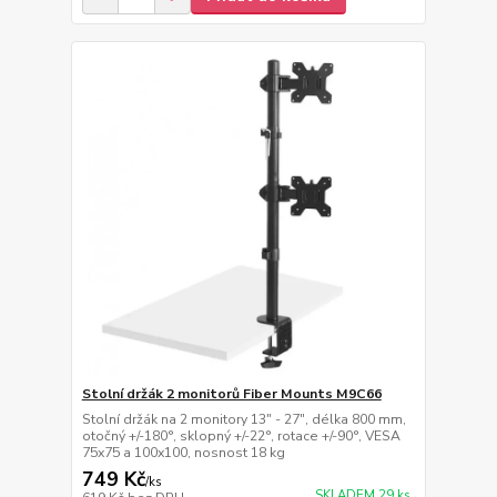
Stolní držák 2 monitorů Fiber Mounts M9C66
Stolní držák na 2 monitory 13" - 27", délka 800 mm,
otočný +/-180°, sklopný +/-22°, rotace +/-90°, VESA
75x75 a 100x100, nosnost 18 kg
749 Kč
/
ks
SKLADEM 29 ks