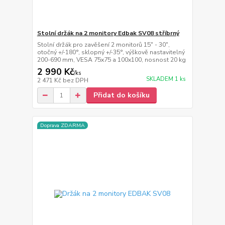
Stolní držák na 2 monitory Edbak SV08 stříbrný
Stolní držák pro zavěšení 2 monitorů 15" - 30",
otočný +/-180°, sklopný +/-35°, výškově nastavitelný
200-690 mm, VESA 75x75 a 100x100, nosnost 20 kg
2 990 Kč
/
ks
SKLADEM 1 ks
2 471 Kč
bez DPH
Přidat do košíku
Doprava ZDARMA