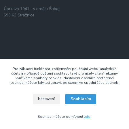
Úprkova 1941 - v areálu Šohaj
696 62 Strážnice
Pro základní funkčnost, zpříjemnění používání webu, analytické
účely a v případě udělení souhlasu také pro účely cílení reklamy
využíváme soubory cookies. Nastavení vlastních preferencí
cookies můžete kdykoli upravit odkazem ve spodní části stránek.
Souhlasím
Nastavení
Kontaktujte nás
Souhlas můžete odmítnout
zde
.
+420 733 701 897
(Po–Pá 7:00–14:30 hod.)