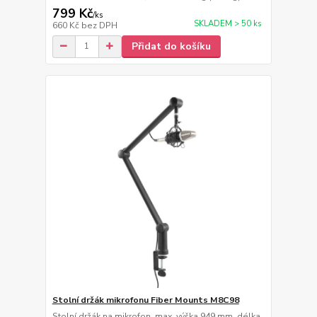
799 Kč
/
ks
SKLADEM > 50 ks
660 Kč
bez DPH
Přidat do košíku
Stolní držák mikrofonu Fiber Mounts M8C98
Stolní držák na mikrofon, max. výška 949 mm, délka