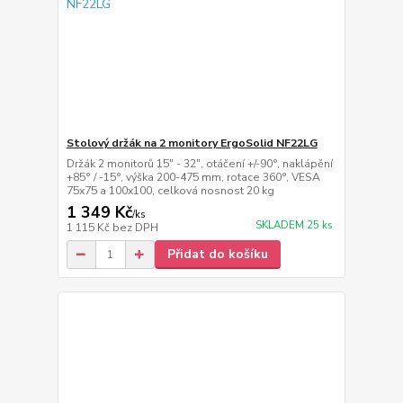
Stolový držák na 2 monitory ErgoSolid NF22LG
Držák 2 monitorů 15" - 32", otáčení +/-90°, naklápění
+85° / -15°, výška 200-475 mm, rotace 360°, VESA
75x75 a 100x100, celková nosnost 20 kg
1 349 Kč
/
ks
SKLADEM 25 ks
1 115 Kč
bez DPH
Přidat do košíku