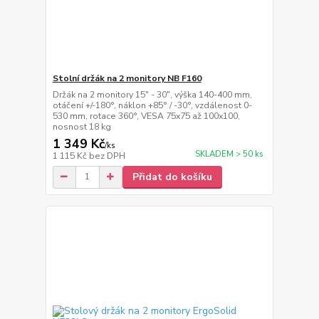
Stolní držák na 2 monitory NB F160
Držák na 2 monitory 15" - 30", výška 140-400 mm,
otáčení +/-180°, náklon +85° / -30°, vzdálenost 0-
530 mm, rotace 360°, VESA 75x75 až 100x100,
nosnost 18 kg
1 349 Kč
/
ks
SKLADEM > 50 ks
1 115 Kč
bez DPH
Přidat do košíku