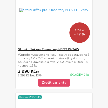
7 490 Kč
- 47 %
Stolní držák pro 2 monitory NB ST15-2AW
Výprodej vystaveného kusu - stolní podstavec na 2
monitory 19" - 27", snadná změna výšky 450 mm,
polička na klávesnici a myš, VESA 75x75 a 100x100,
nosnost 11 kg
3 990 Kč
/
ks
SKLADEM 1 ks
3 298 Kč
bez DPH
Zvolit variantu
Doprava ZDARMA