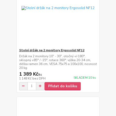
Stolní držák na 2 monitory Ergosolid NF12
Držák na 2 monitory 10" - 30", otočný +/-180°,
sklopný +85° / -15°, rotace 360°, výška 20-34 cm,
délka ramen 36 cm, VESA 75x75 a 100x100, nosnost
20 kg
1 389 Kč
/
ks
SKLADEM 10 ks
1 148 Kč
bez DPH
Přidat do košíku