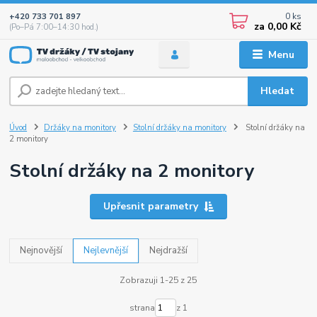
0
ks
+420 733 701 897
za
0,00 Kč
(Po–Pá 7:00–14:30 hod.)
Menu
Hledat
Úvod
Držáky na monitory
Stolní držáky na monitory
Stolní držáky na
2 monitory
Stolní držáky na 2 monitory
Upřesnit parametry
Nejnovější
Nejlevnější
Nejdražší
Zobrazuji 1-25 z 25
strana
z 1