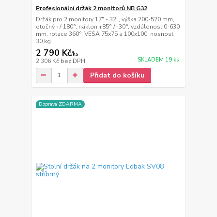
Profesionální držák 2 monitorů NB G32
Držák pro 2 monitory 17" - 32", výška 200-520 mm,
otočný +/-180°, náklon +85° / -30°, vzdálenost 0-630
mm, rotace 360°, VESA 75x75 a 100x100, nosnost
30 kg
2 790 Kč
/
ks
SKLADEM 19 ks
2 306 Kč
bez DPH
Přidat do košíku
Doprava ZDARMA