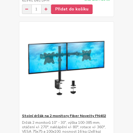
619 Kč
bez DPH
Přidat do košíku
Stolní držák na 2 monitory Fiber Novelty FN402
Držák 2 monitorů 10" - 30", výška 100-385 mm,
otáčení +/- 270°, naklápění +/- 80°, rotace +/- 360°,
VESA 75x75 a 100x100, nosnost 16 kg (2x8 kg)