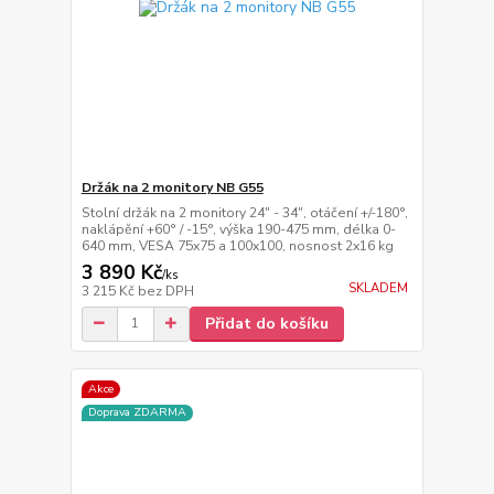
Držák na 2 monitory NB G55
Stolní držák na 2 monitory 24" - 34", otáčení +/-180°,
naklápění +60° / -15°, výška 190-475 mm, délka 0-
640 mm, VESA 75x75 a 100x100, nosnost 2x16 kg
3 890 Kč
/
ks
SKLADEM
3 215 Kč
bez DPH
Přidat do košíku
Akce
Doprava ZDARMA