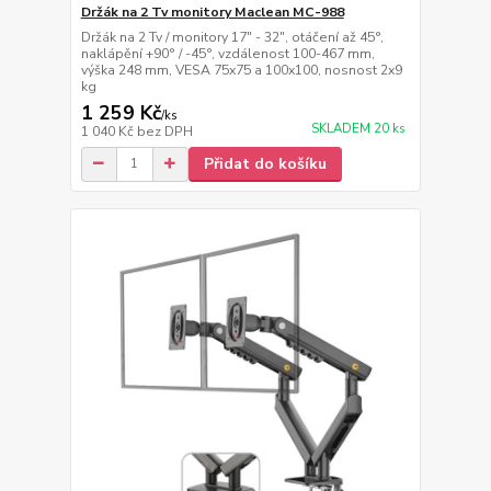
Držák na 2 Tv monitory Maclean MC-988
Držák na 2 Tv / monitory 17" - 32", otáčení až 45°,
naklápění +90° / -45°, vzdálenost 100-467 mm,
výška 248 mm, VESA 75x75 a 100x100, nosnost 2x9
kg
1 259 Kč
/
ks
SKLADEM 20 ks
1 040 Kč
bez DPH
Přidat do košíku