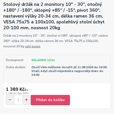
Stolový držák na 2 monitory 10" - 30", otočný
+180° / -180°, sklopný +85° / -15°, pivot 360°,
nastavení výšky 20-34 cm, délka ramen 36 cm,
VESA 75x75 a 100x100, spolehlivý stolní úchyt
20-100 mm, nosnost 20kg
Držák na 2 monitory 10" - 30", otočný +/-180°, sklopný +85° / -15°, rotace
360°, výška 20-34 cm, délka ramen 36 cm, VESA 75x75 a 100x100,
nosnost 20 kg
celý popis
Dostupnost
SKLADEM 10 ks
Doba dodání
Zboží Vám můžeme doručit již 11.08.2026 do 16:00.
Stačí, když zboží objednáte nejpozději dnes do
24:00
1 389 Kč
/
ks
1 148 Kč
bez DPH
Přidat do košíku