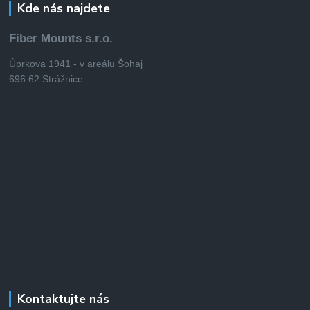
Kde nás najdete
Fiber Mounts s.r.o.
Úprkova 1941 - v areálu Šohaj
696 62 Strážnice
Kontaktujte nás