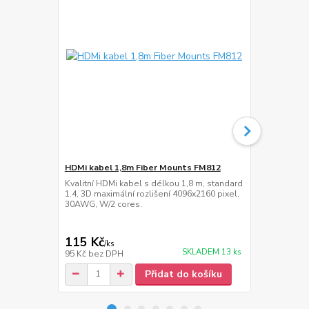
HDMi kabel 1,8m Fiber Mounts FM812
Přepěťová z
Kvalitní HDMi kabel s délkou 1,8 m, standard
Přepěťová zá
1.4, 3D maximální rozlišení 4096x2160 pixel,
délka napáje
30AWG, W/2 cores.
115 Kč
389 Kč
/
ks
/
ks
SKLADEM 13 ks
95 Kč
bez DPH
321 Kč
bez 
Přidat do košíku