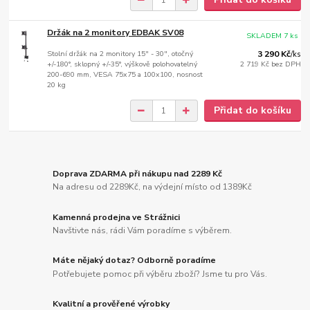
Držák na 2 monitory EDBAK SV08
SKLADEM 7 ks
Stolní držák na 2 monitory 15" - 30", otočný
3 290 Kč
/
ks
+/-180°, sklopný +/-35°, výškově polohovatelný
2 719 Kč
bez DPH
200-690 mm, VESA 75x75 a 100x100, nosnost
20 kg
Přidat do košíku
Doprava ZDARMA při nákupu nad 2289 Kč
Na adresu od 2289Kč, na výdejní místo od 1389Kč
Kamenná prodejna ve Strážnici
Navštivte nás, rádi Vám poradíme s výběrem.
Máte nějaký dotaz? Odborně poradíme
Potřebujete pomoc při výběru zboží? Jsme tu pro Vás.
Kvalitní a prověřené výrobky