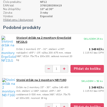
Číslo produktu:
NF12
EAN kód:
3760280390419
Na úhlopříčky:
10" až 30"
Záruka:
3 roky
Výrobce:
Ergosolid
Hlídat cenu / dostupnost
Podobné produkty
Stolový držák na 2 monitory ErgoSolid
SKLADEM 25 ks
NF22LG
Držák 2 monitorů 15" - 32", otáčení +/-90°,
1 349 Kč
/
ks
naklápění +85° / -15°, výška 200-475 mm, rotace
1 115 Kč
bez DPH
360°, VESA 75x75 a 100x100, celková nosnost 20
kg
Přidat do košíku
Stolní držák na 2 monitory NB F160
SKLADEM > 50 ks
Držák na 2 monitory 15" - 30", výška 140-400
1 349 Kč
/
ks
mm, otáčení +/-180°, náklon +85° / -30°,
1 115 Kč
bez DPH
vzdálenost 0-530 mm, rotace 360°, VESA 75x75
až 100x100, nosnost 18 kg
Přidat do košíku