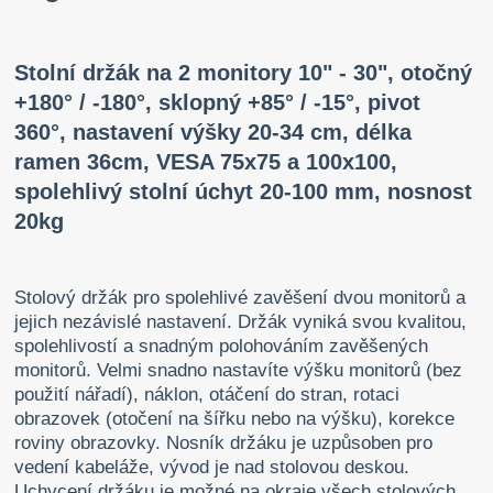
Stolní držák na 2 monitory 10" - 30", otočný
+180° / -180°, sklopný +85° / -15°, pivot
360°, nastavení výšky 20-34 cm, délka
ramen 36cm, VESA 75x75 a 100x100,
spolehlivý stolní úchyt 20-100 mm, nosnost
20kg
Stolový držák pro spolehlivé zavěšení dvou monitorů a
jejich nezávislé nastavení. Držák vyniká svou kvalitou,
spolehlivostí a snadným polohováním zavěšených
monitorů. Velmi snadno nastavíte výšku monitorů (bez
použití nářadí), náklon, otáčení do stran, rotaci
obrazovek (otočení na šířku nebo na výšku), korekce
roviny obrazovky. Nosník držáku je uzpůsoben pro
vedení kabeláže, vývod je nad stolovou deskou.
Uchycení držáku je možné na okraje všech stolových