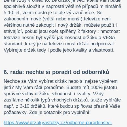
Berte vždy v ohled to, že držák je věc, která Vám bude
spolehlivě sloužit v naprosté většině případů minimálně
5-10 let, velmi často je to ale výrazně více. Se
zakoupením nové (větší nebo menší) televize není
většinou nutné zakoupit i nový držák, můžete použít i
stávající, pokud jsou opět splňěny 2 faktory : hmotnost
televize nesmí být vyšší jak nosnost držáku a VESA
standard, který je na televizi musí držák podporovat.
Vybírejte držák tedy i podle jeho kvality a vlastností.
6. rada: nechte si poradit od odborníků
Nechce se Vám vybírat držák nebo si nejste výběrem
jistí? My Vám rádi poradíme. Budete mít 100% jistotu
správné volby držáku, vhodnosti i kvality. Vždy
zasíláme několik typů vhodných držáků, takže vybíráte
např. z 3-10 držáků, které budou splňovat přesně Vaše
požadavky. Zde je dotazník pro vyplnění:
https://www.drzakyastolky.cz/odborne-poradenstvi-