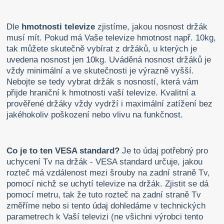
Dle
hmotnosti televize
zjistíme, jakou nosnost držák
musí mít. Pokud má Vaše televize hmotnost např. 10kg,
tak můžete skutečně vybírat z držáků, u kterých je
uvedena nosnost jen 10kg. Uváděná nosnost držáků je
vždy minimální a ve skutečnosti je výrazně vyšší.
Nebojte se tedy vybrat držák s nosností, která vám
přijde hraniční k hmotnosti vaší televize. Kvalitní a
prověřené držáky vždy vydrží i maximální zatížení bez
jakéhokoliv poškození nebo vlivu na funkčnost.
Co je to ten VESA standard?
Je to údaj potřebný pro
uchycení Tv na držák - VESA standard určuje, jakou
rozteč má vzdálenost mezi šrouby na zadní straně Tv,
pomocí nichž se uchytí televize na držák. Zjistit se dá
pomocí metru, tak že tuto rozteč na zadní straně Tv
změříme nebo si tento údaj dohledáme v technických
parametrech k Vaší televizi (ne všichni výrobci tento