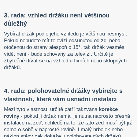
3. rada: vzhled držáku není většinou
důležitý
Vybírat držák podle jeho vzhledu je většinou nesmysl.
Pokud nebudete mít televizi odsunutou od zdi nebo
otočenou do strany alespoň o 15°, tak držák vesměs
vidět není - bude schovaný za televizí. Určitě je
zbytečné dívat se na vzhled u fixních nebo sklopných
držáků.
4. rada: polohovatelné držáky vybírejte s
vlastnosti, které vám usnadní instalaci
Mezi tyto vlastnosti určitě patří takzvaná
korekce
roviny
- pokud ji držák nemá, je nutná naprosto přesná
instalace na zeď, nehledě na to, že tato zeď musí být již
sama o sobě v naprosté rovině. I malý hrbolek nebo
náklon stěny pak dokáže u polohovatelných držáků