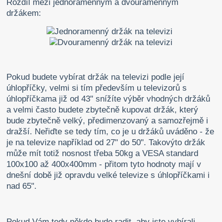
Rozdíl mezi jednoramenným a dvouramenným
držákem:
Pokud budete vybírat držák na televizi podle její
úhlopříčky, velmi si tím především u televizorů s
úhlopříčkama již od 43" snížíte výběr vhodných držáků
a velmi často budete zbytečně kupovat držák, který
bude zbytečně velký, předimenzovaný a samozřejmě i
dražší. Neřiďte se tedy tím, co je u držáků uváděno - že
je na televize například od 27" do 50". Takovýto držák
může mít totiž nosnost třeba 50kg a VESA standard
100x100 až 400x400mm - přitom tyto hodnoty mají v
dnešní době již opravdu velké televize s úhlopříčkami i
nad 65".
Pokud Vám tedy někdo bude radit, aby jste vybírali