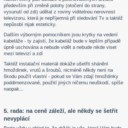
především při změně polohy (otočení do strany,
vysunutí od zdi) udělat z roviny viditelnou nerovnost
televizoru, která je nepříjemná při sledování Tv a taktéž
nepůsobí nijak esteticky.
Dalším výborným pomocníkem jsou krytky na vedení
kabeláže - ty zajistí, že kabeláž bude v lepším případě
úpně uschována a nebude vidět a nebude nikde viset
mezi televizí a zdí
Taktéž instalační materiál dokáže ušetřit shánění
hmoždinek, vrutů a šroubů, nicméně někdy není na
škodu použít vlastní - pokud se Vám zdají hmoždinky
poddimenzované, použití jiných ničemu neuškodí, spíše
naopak...
5. rada: na ceně záleží, ale někdy se šetřit
nevyplácí