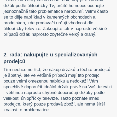
držák podle úhlopříčky Tv, určitě ho neposlouchejte -
jednoznačně této problematice nerozumí. Velmi často
se to děje například v kamenných obchodech a
prodejnách, kde prodavači určují vhodnost dle
úhlopříčky televize. Zakoupíte tak v naprosté většině
případů držák naprosto zbytečně velký a drahý.
2. rada: nakupujte u specializovaných
prodejců
Tím nechceme říct, že nákup držáků u těchto prodejců
je špatný, ale ve většině případů mají tito prodejci
pouze velmi omezenou nabídku a nedokáží Vám
spolehlivě doporučit ideální držák právě na Vaši televizi
- většinou naprosto chybně doporučují držáky podle
velikosti úhlopříčky televize. Takto poznáte ihned
prodejce, který pouze prodává zboží, ale nemá širší
znalosti o problematice.