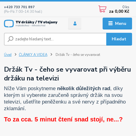
0
ks
+420 733 701 897
za
0,00 Kč
(Po–Pá 7:00–14:30 hod.)
Menu
Hledat
Úvod
ČLÁNKY A VIDEA
Držák Tv - čeho se vyvarovat
Držák Tv - čeho se vyvarovat při výběru
držáku na televizi
Níže Vám poskytneme
několik důležitých rad
, díky
kterým si vyberete zaručeně správný držák na svou
televizi, ušetříte peněženku a své nervy z případného
zklamání.
To za cca. 5 minut čtení snad stojí, ne...?