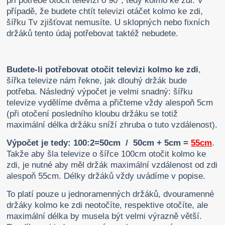
při potřebě otočit televizi o 90°, tedy kolmo ke zdi. V
případě, že budete chtít televizi otáčet kolmo ke zdi,
šířku Tv zjišťovat nemusíte. U sklopných nebo fixních
držáků tento údaj potřebovat taktéž nebudete.
Budete-li potřebovat otočit televizi kolmo ke zdi
,
šířka televize nám řekne, jak dlouhý držák bude
potřeba. Následný výpočet je velmi snadný: šířku
televize vydělíme dvěma a přičteme vždy alespoň 5cm
(při otočení posledního kloubu držáku se totiž
maximální délka držáku sníží zhruba o tuto vzdálenost).
Výpočet je tedy: 100:2=50cm / 50cm + 5cm =
55cm
.
Takže aby šla televize o šířce 100cm otočit kolmo ke
zdi, je nutné aby měl držák maximální vzdálenost od zdi
alespoň 55cm. Délky držáků vždy uvádíme v popise.
To platí pouze u jednoramenných držáků, dvouramenné
držáky kolmo ke zdi neotočíte, respektive otočíte, ale
maximální délka by musela být velmi výrazně větší.