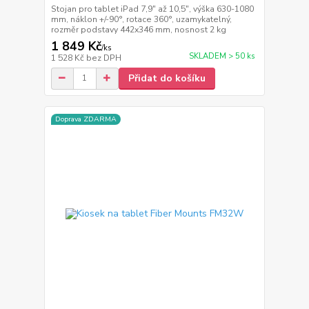
Stojan pro tablet iPad 7,9" až 10,5", výška 630-1080
mm, náklon +/-90°, rotace 360°, uzamykatelný,
rozměr podstavy 442x346 mm, nosnost 2 kg
1 849 Kč
/
ks
SKLADEM > 50 ks
1 528 Kč
bez DPH
Přidat do košíku
Doprava ZDARMA