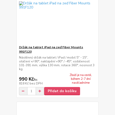
Držák na tablet iPad na zeď Fiber Mounts
991F120
Nástěnný držák na tablet / iPad / mobil 5" - 15",
otáčení +/-90°, naklápění +90° / -45°, vzdálenost
101-391 mm, výška 130 mm, rotace 360°, nosnost 3
kg
Zboží je na cestě,
990 Kč
během 2-7 dní
/
ks
naskladníme
818 Kč
bez DPH
Přidat do košíku