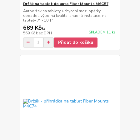
Držák na tablet do auta Fiber Mounts M6C57
Autodržák na tablety, uchycení mezi opěrky
sedadel, výborná kvalita, snadná instalace, na
tablety 7" - 10,1"
689 Kč
/
ks
SKLADEM 11 ks
569 Kč
bez DPH
Přidat do košíku