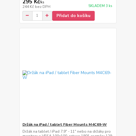
295 Kč
/
ks
SKLADEM 3 ks
244 Kč
bez DPH
Přidat do košíku
Držák na iPad / tablet Fiber Mounts M4C69-W
Držák na tablet / iPad 7,9" - 11" nebo na držáky pro