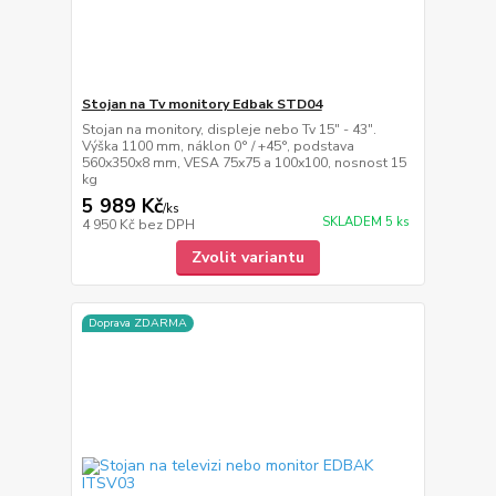
Stojan na Tv monitory Edbak STD04
Stojan na monitory, displeje nebo Tv 15" - 43".
Výška 1100 mm, náklon 0° / +45°, podstava
560x350x8 mm, VESA 75x75 a 100x100, nosnost 15
kg
5 989 Kč
/
ks
SKLADEM 5 ks
4 950 Kč
bez DPH
Zvolit variantu
Doprava ZDARMA