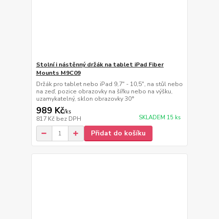
Stolní i nástěnný držák na tablet iPad Fiber
Mounts M9C09
Držák pro tablet nebo iPad 9,7" - 10,5", na stůl nebo
na zeď, pozice obrazovky na šířku nebo na výšku,
uzamykatelný, sklon obrazovky 30°
989 Kč
/
ks
SKLADEM 15 ks
817 Kč
bez DPH
Přidat do košíku