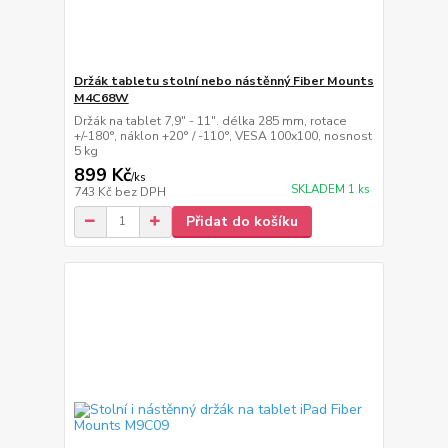
Držák tabletu stolní nebo nástěnný Fiber Mounts
M4C68W
Držák na tablet 7,9" - 11". délka 285 mm, rotace
+/-180°, náklon +20° / -110°, VESA 100x100, nosnost
5 kg
899 Kč
/
ks
SKLADEM 1 ks
743 Kč
bez DPH
Přidat do košíku