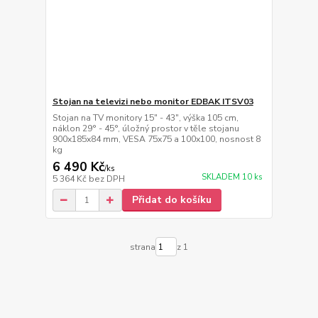
Stojan na televizi nebo monitor EDBAK ITSV03
Stojan na TV monitory 15" - 43", výška 105 cm,
náklon 29° - 45°, úložný prostor v těle stojanu
900x185x84 mm, VESA 75x75 a 100x100, nosnost 8
kg
6 490 Kč
/
ks
SKLADEM 10 ks
5 364 Kč
bez DPH
Přidat do košíku
strana
z 1