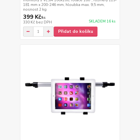
monitory s VESA 100x100, rotace 180°, rozměry 129-
181 mm x 200-246 mm, hloubka max. 9,5 mm,
nosnost 2 kg
399 Kč
/
ks
SKLADEM 16 ks
330 Kč
bez DPH
Přidat do košíku