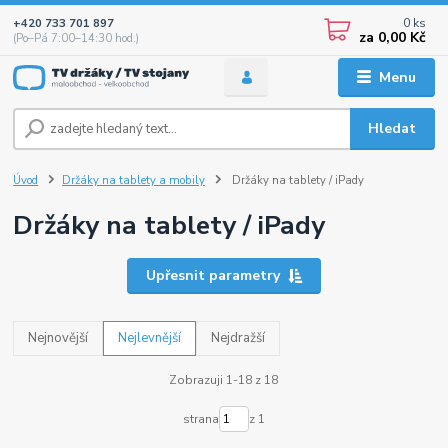
0
ks
+420 733 701 897
za
0,00 Kč
(Po–Pá 7:00–14:30 hod.)
Menu
Hledat
Úvod
Držáky na tablety a mobily
Držáky na tablety / iPady
Držáky na tablety / iPady
Upřesnit parametry
Nejnovější
Nejlevnější
Nejdražší
Zobrazuji 1-18 z 18
strana
z 1