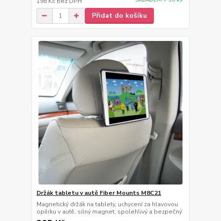
198 Kč
bez DPH
Přidat do košíku
Držák tabletu v autě Fiber Mounts M8C21
Magnetický držák na tablety, uchycení za hlavovou
opěrku v autě, silný magnet, spolehlivý a bezpečný