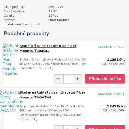
Číslo produktu:
M9C07W
Na úhlopříčky:
12,9"
Záruka:
10 let
Výrobce:
Fiber Mounts
Hlídat cenu / dostupnost
Podobné produkty
Stolní držák na tablet iPad Fiber
SKLADEM > 50 ks
Mounts Tagata1
Stolní držák na tablety a iPady s úhlopříčkou 7,9"
1 129 Kč
/
ks
až 10,5", výška 33 cm, náklon tabletu +80° / -65°,
933 Kč
bez DPH
rotace 360°, nosnost 2 kg
Přidat do košíku
Stojan na tablety uzamykatelný Fiber
SKLADEM > 50 ks
Mounts TAGATA2
Stojan pro tablet iPad 7,9" až 10,5", výška 630-
1 849 Kč
/
ks
1080 mm, náklon +/-90°, rotace 360°,
1 528 Kč
bez DPH
uzamykatelný, rozměr podstavy 442x346 mm,
nosnost 2 kg