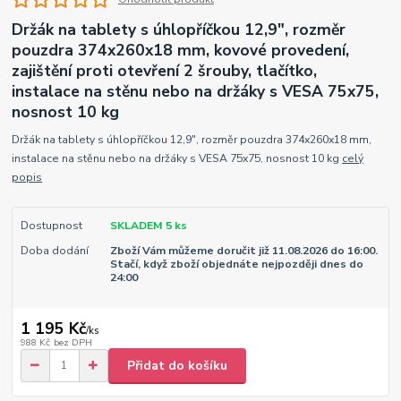
Držák na tablety s úhlopříčkou 12,9", rozměr
pouzdra 374x260x18 mm, kovové provedení,
zajištění proti otevření 2 šrouby, tlačítko,
instalace na stěnu nebo na držáky s VESA 75x75,
nosnost 10 kg
Držák na tablety s úhlopříčkou 12,9", rozměr pouzdra 374x260x18 mm,
instalace na stěnu nebo na držáky s VESA 75x75, nosnost 10 kg
celý
popis
Dostupnost
SKLADEM 5 ks
Doba dodání
Zboží Vám můžeme doručit již 11.08.2026 do 16:00.
Stačí, když zboží objednáte nejpozději dnes do
24:00
1 195 Kč
/
ks
988 Kč
bez DPH
Přidat do košíku