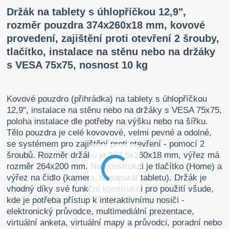
Držák na tablety s úhlopříčkou 12,9",
rozměr pouzdra 374x260x18 mm, kovové
provedení, zajištění proti otevření 2 šrouby,
tlačítko, instalace na stěnu nebo na držáky
s VESA 75x75, nosnost 10 kg
Kovové pouzdro (přihrádka) na tablety s úhlopříčkou
12,9", instalace na stěnu nebo na držáky s VESA 75x75,
poloha instalace dle potřeby na výšku nebo na šířku.
Tělo pouzdra je celé kovovové, velmi pevné a odolné,
se systémem pro zajištění proti otevření - pomocí 2
šroubů. Rozměr držáku je 373,5x260x18 mm, výřez má
rozměr 264x200 mm. Na konstrukci je tlačítko (Home) a
výřez na čidlo (kamera, fotoaparát tabletu). Držák je
vhodný díky své funkční konstrukci pro použití všude,
kde je potřeba přístup k interaktivnímu nosiči -
elektronický průvodce, multimediální prezentace,
virtuální anketa, virtuální mapy a průvodci, poradní nebo