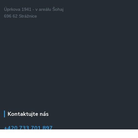
Úprkova 1941 - v areálu Šohaj
696 62 Strážnice
Kontaktujte nás
+420 733 701 897
(Po–Pá 7:00–14:30 hod.)