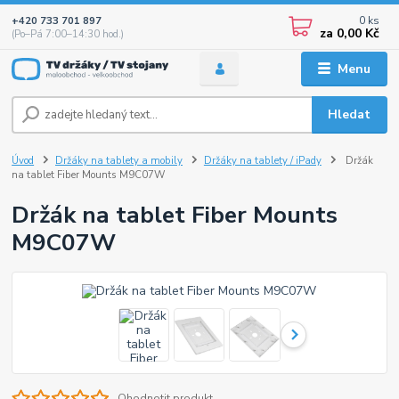
0
ks
+420 733 701 897
za
0,00 Kč
(Po–Pá 7:00–14:30 hod.)
Menu
Hledat
Úvod
Držáky na tablety a mobily
Držáky na tablety / iPady
Držák
na tablet Fiber Mounts M9C07W
Držák na tablet Fiber Mounts
M9C07W
Ohodnotit produkt