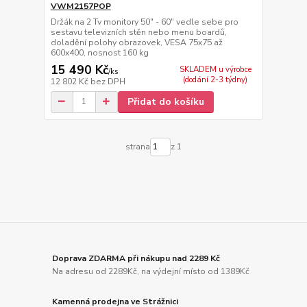
VWM2157POP
Držák na 2 Tv monitory 50" - 60" vedle sebe pro
sestavu televizních stěn nebo menu boardů,
doladění polohy obrazovek, VESA 75x75 až
600x400, nosnost 160 kg
15 490 Kč
SKLADEM u výrobce
/
ks
(dodání 2-3 týdny)
12 802 Kč
bez DPH
Přidat do košíku
strana
z 1
Doprava ZDARMA při nákupu nad 2289 Kč
Na adresu od 2289Kč, na výdejní místo od 1389Kč
Kamenná prodejna ve Strážnici