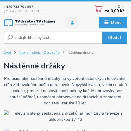
0
ks
+420 733 701 897
za
0,00 Kč
(Po–Pá 7:00–14:30 hod.)
Menu
Hledat
Úvod
Televizní stěny - 2 a více Tv
Nástěnné držáky
Nástěnné držáky
Profesionální nástěnné držáky na vytvoření estetických televizních
stěn z libovolného počtu obrazovek. Nejvyšší kvalita, velmi snadná
instalace, precizní nastavitelnost polohy každé obrazovky bez
použití nářadí, uzamčení obrazovek na držácích a zamezení
odcizení, záruka 10 let.