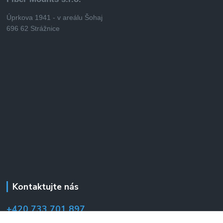
Úprkova 1941 - v areálu Šohaj
696 62 Strážnice
Kontaktujte nás
+420 733 701 897
(Po–Pá 7:00–14:30 hod.)