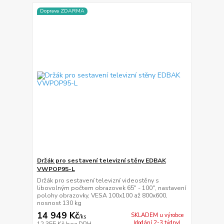
Doprava ZDARMA
Držák pro sestavení televizní stěny EDBAK
VWPOP95-L
Držák pro sestavení televizní videostěny s
libovolným počtem obrazovek 65" - 100", nastavení
polohy obrazovky, VESA 100x100 až 800x600,
nosnost 130 kg
14 949 Kč
SKLADEM u výrobce
/
ks
(dodání 2-3 týdny)
12 355 Kč
bez DPH