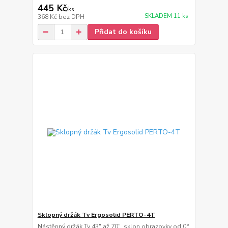
445 Kč
/
ks
SKLADEM 11 ks
368 Kč
bez DPH
Přidat do košíku
Sklopný držák Tv Ergosolid PERTO-4T
Nástěnný držák Tv 43" až 70", sklon obrazovky od 0°