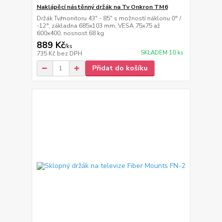
Naklápěcí nástěnný držák na Tv Onkron TM6
Držák Tv/monitoru 43" - 85" s možností náklonu 0° /
-12°, základna 685x103 mm, VESA 75x75 až
600x400, nosnost 68 kg
889 Kč
/
ks
SKLADEM 10 ks
735 Kč
bez DPH
Přidat do košíku