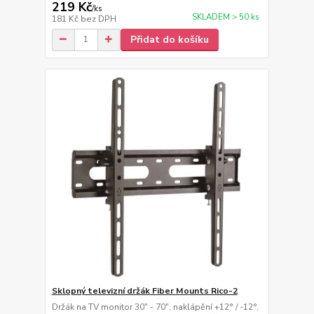
219 Kč
/
ks
SKLADEM > 50 ks
181 Kč
bez DPH
Přidat do košíku
Sklopný televizní držák Fiber Mounts Rico-2
Držák na TV monitor 30" - 70", naklápění +12° / -12°,