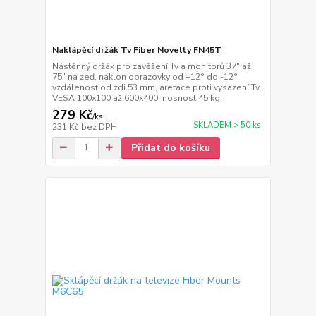
Naklápěcí držák Tv Fiber Novelty FN45T
Nástěnný držák pro zavěšení Tv a monitorů 37" až
75" na zeď, náklon obrazovky od +12° do -12°,
vzdálenost od zdi 53 mm, aretace proti vysazení Tv,
VESA 100x100 až 600x400, nosnost 45 kg.
279 Kč
/
ks
SKLADEM > 50 ks
231 Kč
bez DPH
Přidat do košíku