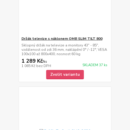
Držák televize s náklonem OMB SLIM TILT 800
Sklopný držák na televize a monitory 43" - 85",
vzdálenost od zdi 36 mm, naklápění 0° / -12°, VESA
100x100 až 800x400, nosnost 60 kg
1 289 Kč
/
ks
SKLADEM 37 ks
1 065 Kč
bez DPH
Zvolit variantu