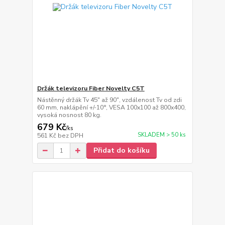
Držák televizoru Fiber Novelty C5T
Nástěnný držák Tv 45" až 90", vzdálenost Tv od zdi
60 mm, naklápění +/-10°, VESA 100x100 až 800x400,
vysoká nosnost 80 kg.
679 Kč
/
ks
SKLADEM > 50 ks
561 Kč
bez DPH
Přidat do košíku