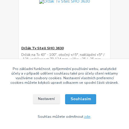
Držák Tv Stell SHO 3630
Držák na Tv 43" - 100", otočný +/-5°, naklápění +5° /
-12°, vzdálenost 78-134 mm, výška +25 / -25 mm,
VESA 200x100 až 900x400, nosnost 70 kg
Pro základní funkčnost, zpříjemnění používání webu, analytické
1 339 Kč
/
ks
účely a v případě udělení souhlasu také pro účely cílení reklamy
SKLADEM > 50 ks
1 107 Kč
bez DPH
využíváme soubory cookies. Nastavení vlastních preferencí
cookies můžete kdykoli upravit odkazem ve spodní části stránek.
Přidat do košíku
Souhlasím
Nastavení
Souhlas můžete odmítnout
zde
.