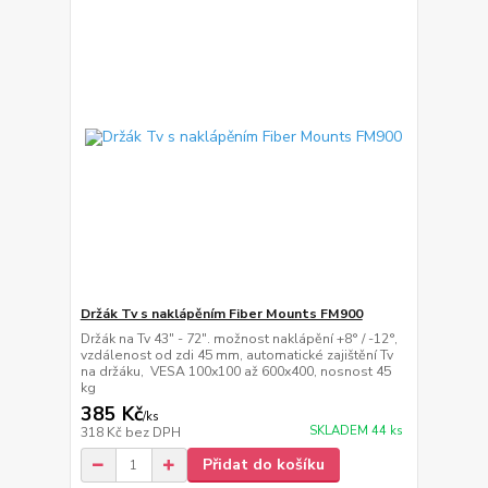
Držák Tv s naklápěním Fiber Mounts FM900
Držák na Tv 43" - 72". možnost naklápění +8° / -12°,
vzdálenost od zdi 45 mm, automatické zajištění Tv
na držáku, VESA 100x100 až 600x400, nosnost 45
kg
385 Kč
/
ks
SKLADEM 44 ks
318 Kč
bez DPH
Přidat do košíku