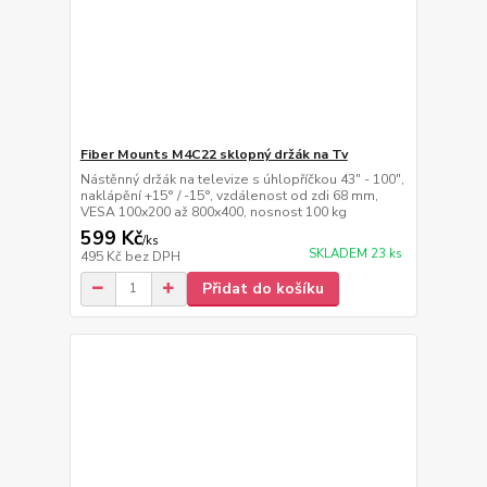
Fiber Mounts M4C22 sklopný držák na Tv
Nástěnný držák na televize s úhlopříčkou 43" - 100",
naklápění +15° / -15°, vzdálenost od zdi 68 mm,
VESA 100x200 až 800x400, nosnost 100 kg
599 Kč
/
ks
SKLADEM 23 ks
495 Kč
bez DPH
Přidat do košíku