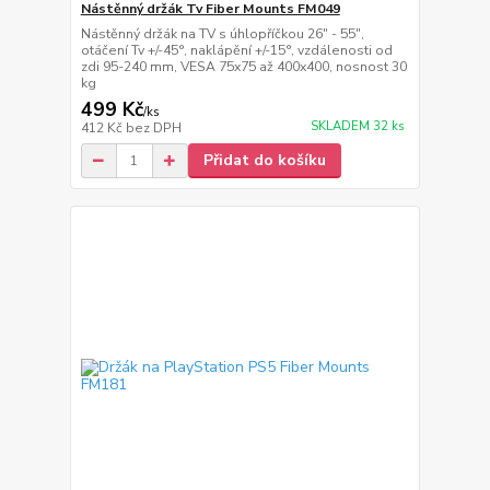
Nástěnný držák Tv Fiber Mounts FM049
Nástěnný držák na TV s úhlopříčkou 26" - 55",
otáčení Tv +/-45°, naklápění +/-15°, vzdálenosti od
zdi 95-240 mm, VESA 75x75 až 400x400, nosnost 30
kg
499 Kč
/
ks
SKLADEM 32 ks
412 Kč
bez DPH
Přidat do košíku