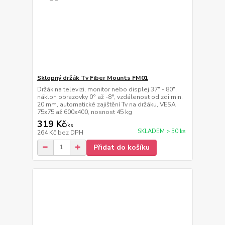
Sklopný držák Tv Fiber Mounts FM01
Držák na televizi, monitor nebo displej 37" - 80",
náklon obrazovky 0° až -8°, vzdálenost od zdi min.
20 mm, automatické zajištění Tv na držáku, VESA
75x75 až 600x400, nosnost 45 kg
319 Kč
/
ks
SKLADEM > 50 ks
264 Kč
bez DPH
Přidat do košíku