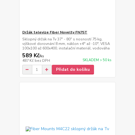
Držák televize Fiber Novelty FN75T
Sklopný držák na Tv 37" - 80" s nosností 75 kg,
výškové dorovnání 8 mm, náklon +4° až -10°, VESA
100x100 až 600x400, instalační materiál, vodováha
589 Kč
/
ks
SKLADEM > 50 ks
487 Kč
bez DPH
Přidat do košíku