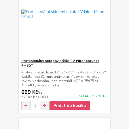
Profesionální sklopný držák TV Fiber Mounts
FM60T
Profesionální držák TV 32" - 65", naklápění 0° / -12°,
vzdálenost 31 mm, antivibrační povrch, korekce
roviny, vodováha, inst. materiál, VESA 75x75 až
400x400, nosnost 60 kg
699 Kč
/
ks
SKLADEM > 50 ks
578 Kč
bez DPH
Přidat do košíku