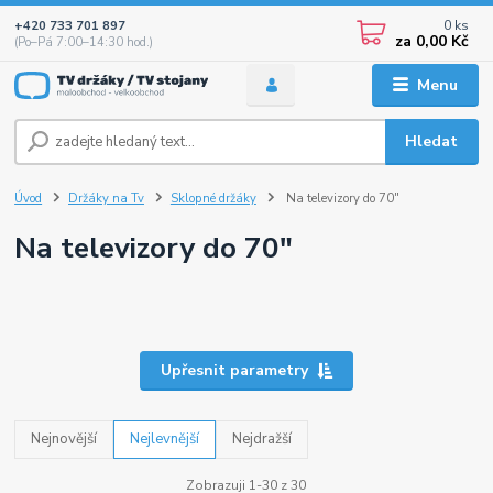
0
ks
+420 733 701 897
za
0,00 Kč
(Po–Pá 7:00–14:30 hod.)
Menu
Hledat
Úvod
Držáky na Tv
Sklopné držáky
Na televizory do 70"
Na televizory do 70"
Upřesnit parametry
Nejnovější
Nejlevnější
Nejdražší
Zobrazuji 1-30 z 30