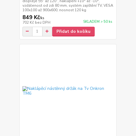
displeje 55" až 120", naklápění +10° až -10°,
vzdálenost od zdi 80 mm, systém zajištění TV, VESA
100x100 až 900x600, nosnost 120 kg
849 Kč
/
ks
SKLADEM > 50 ks
702 Kč
bez DPH
Přidat do košíku