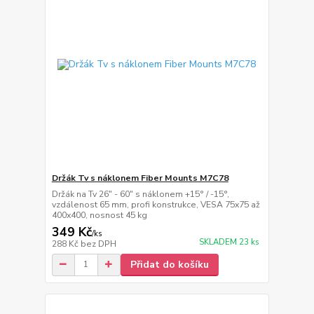
Držák Tv s náklonem Fiber Mounts M7C78
Držák na Tv 26" - 60" s náklonem +15° / -15°,
vzdálenost 65 mm, profi konstrukce, VESA 75x75 až
400x400, nosnost 45 kg
349 Kč
/
ks
SKLADEM 23 ks
288 Kč
bez DPH
Přidat do košíku