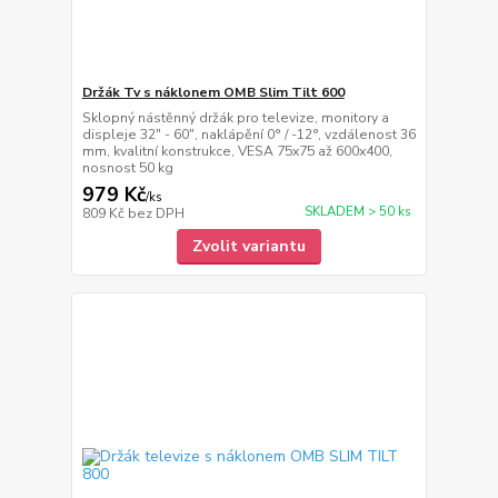
Držák Tv s náklonem OMB Slim Tilt 600
Sklopný nástěnný držák pro televize, monitory a
displeje 32" - 60", naklápění 0° / -12°, vzdálenost 36
mm, kvalitní konstrukce, VESA 75x75 až 600x400,
nosnost 50 kg
979 Kč
/
ks
SKLADEM > 50 ks
809 Kč
bez DPH
Zvolit variantu