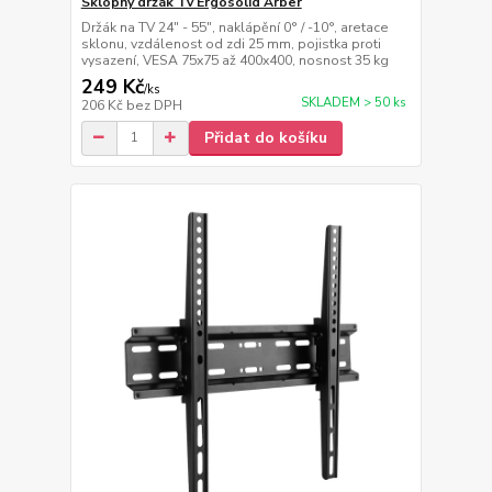
Sklopný držák Tv Ergosolid Arber
Držák na TV 24" - 55", naklápění 0° / -10°, aretace
sklonu, vzdálenost od zdi 25 mm, pojistka proti
vysazení, VESA 75x75 až 400x400, nosnost 35 kg
249 Kč
/
ks
SKLADEM > 50 ks
206 Kč
bez DPH
Přidat do košíku