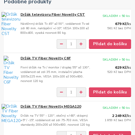
Podobné produkty
Držák televizoru Fiber Novelty C5T
SKLADEM > 50 ks
Nástěnný držák Tv 45" až 90", vzdálenost Tv od
679 Kč
/
ks
zdi 60 mm, naklápění +/-10°, VESA 100x100 až
561 Kč
bez DPH
800x400, vysoká nosnost 80 kg.
Přidat do košíku
Držák TV Fiber Novelty C6F
SKLADEM > 50 ks
Fixní držák na Tv / monitor / displej 55" až 130",
629 Kč
/
ks
vzdálenost od zdi 35 mm, instalační plocha
520 Kč
bez DPH
1005x225 mm, VESA 100x100 až 900x600,
nosnost 120 kg
Přidat do košíku
Držák TV Fiber Novelty MEGA120
SKLADEM > 50 ks
Držák na TV 55" - 120", otočný +/-60°, sklopný
2 249 Kč
/
ks
+5° / -15°, vzdálenost od zdi 75-703 mm, VESA
1 859 Kč
bez DPH
standardy 200x200 až 900x600, nosnost 120 kg