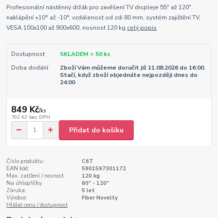
Profesionální nástěnný držák pro zavěšení TV displeje 55" až 120",
naklápění +10° až -10°, vzdálenost od zdi 80 mm, systém zajištění TV,
VESA 100x100 až 900x600, nosnost 120 kg
celý popis
Dostupnost
SKLADEM > 50 ks
Doba dodání
Zboží Vám můžeme doručit již 11.08.2026 do 16:00.
Stačí, když zboží objednáte nejpozději dnes do
24:00
849 Kč
/
ks
702 Kč
bez DPH
Přidat do košíku
Číslo produktu:
C6T
EAN kód:
5901597301172
Max. zatížení / nosnost:
120 kg
Na úhlopříčky:
60" - 120"
Záruka:
5 let
Výrobce:
Fiber Novelty
Hlídat cenu / dostupnost