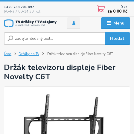
0
ks
+420 733 701 897
za
0,00 Kč
(Po–Pá 7:00–14:30 hod.)
Menu
Hledat
Úvod
Držáky na Tv
Držák televizoru displeje Fiber Novelty C6T
Držák televizoru displeje Fiber
Novelty C6T