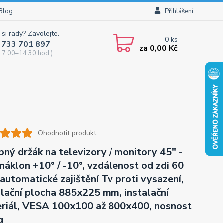
Blog
Přihlášení
 si rady? Zavolejte.
0
ks
 733 701 897
za
0,00 Kč
 7:00–14:30 hod.)
Ohodnotit produkt
pný držák na televizory / monitory 45" -
 náklon +10° / -10°, vzdálenost od zdi 60
automatické zajištění Tv proti vysazení,
alační plocha 885x225 mm, instalační
riál, VESA 100x100 až 800x400, nosnost
g