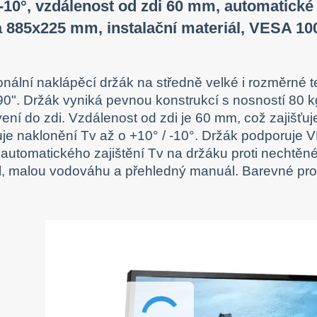
 -10°, vzdálenost od zdi 60 mm, automatické z
 885x225 mm, instalační materiál, VESA 10
onální naklápěcí držák na středně velké i rozměrné te
90". Držák vyniká pevnou konstrukcí s nosností 80 k
vení do zdi. Vzdálenost od zdi je 60 mm, což zajišťu
e naklonění Tv až o +10° / -10°. Držák podporuje
automatického zajištění Tv na držáku proti nechtěné
l, malou vodováhu a přehledný manuál. Barevné prov