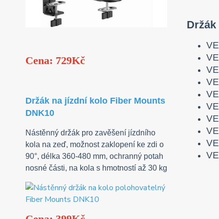
Držák
VE
VE
Cena: 729Kč
VE
VE
VE
Držák na jízdní kolo Fiber Mounts
VE
DNK10
VE
VE
Nástěnný držák pro zavěšení jízdního
VE
kola na zeď, možnost zaklopení ke zdi o
VE
90°, délka 360-480 mm, ochranný potah
nosné části, na kola s hmotností až 30 kg
Cena: 399Kč