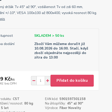
ný držák Tv 45" až 90", vzdálenost Tv od zdi 60 mm,
ění +/-10°, VESA 100x100 až 800x400, vysoká nosnost 80 kg.
opis
tupnost
SKLADEM > 50 ks
a dodání
Zboží Vám můžeme doručit již
10.08.2026 do 16:00. Stačí, když
zboží objednáte nejpozději do
zítra do 13:00
9 Kč
/
ks
Přidat do košíku
 Kč
bez DPH
roduktu:
C5T
EAN kód:
5901597301158
tížení / nosnost:
80 kg
Na úhlopříčky:
45" až 90"
5 let
Výrobce:
Fiber Novelty