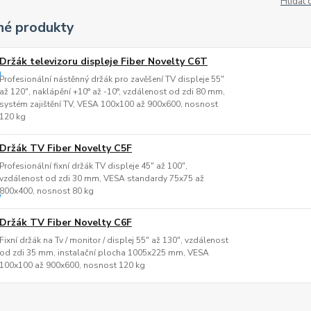
Hlídat 
é produkty
Držák televizoru displeje Fiber Novelty C6T
Profesionální nástěnný držák pro zavěšení TV displeje 55"
až 120", naklápění +10° až -10°, vzdálenost od zdi 80 mm,
systém zajištění TV, VESA 100x100 až 900x600, nosnost
120 kg
Držák TV Fiber Novelty C5F
Profesionální fixní držák TV displeje 45" až 100",
vzdálenost od zdi 30 mm, VESA standardy 75x75 až
800x400, nosnost 80 kg
Držák TV Fiber Novelty C6F
Fixní držák na Tv / monitor / displej 55" až 130", vzdálenost
od zdi 35 mm, instalační plocha 1005x225 mm, VESA
100x100 až 900x600, nosnost 120 kg