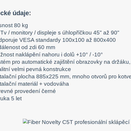
ické údaje:
snost 80 kg
Tv / monitory / displeje s úhlopříčkou 45" až 90"
dporuje VESA standardy 100x100 až 800x400
dálenost od zdi 60 mm
žnost naklápění nahoru i dolů +10° / -10°
stém pro automatické zajištění obrazovky na držáku,
alitní velmi pevná konstrukce
stalační plocha 885x225 mm, mnoho otvorů pro kotv
stalační materiál + vodováha
revné provedení černé
uka 5 let