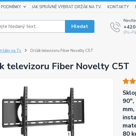
 PODMÍNKY
JAK SPRÁVNĚ VYBRAT DRŽÁK NA TV
KONTAKTY
Nevíte
Hledat
+420
(Po–Pá
ržáky na Tv
Držák televizoru Fiber Novelty C5T
k televizoru Fiber Novelty C5T
Sklo
90",
mm, 
inst
mate
80 k