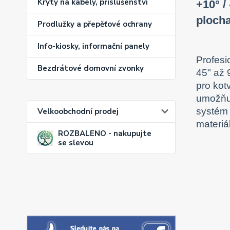
Kryty na kabely, příslušenství
+10° /
plocha
Prodlužky a přepěťové ochrany
Info-kiosky, informační panely
Profesi
Bezdrátové domovní zvonky
45" až 
pro kot
umožňuj
systém 
Velkoobchodní prodej
materiá
ROZBALENO - nakupujte
se slevou