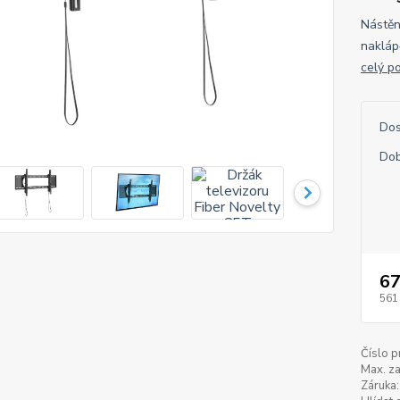
Nástěn
nakláp
celý p
Dos
Dob
67
561
Číslo p
Max. za
Záruka: