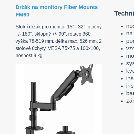
Držák na monitory Fiber Mounts
Techn
FM60
no
Stolní držák pro monitor 15" - 32", otočný
na 
+/- 180°, sklopný +/- 90°, rotace 360°,
po
výška 78-519 mm, délka max. 526 mm, 2
vz
stolové úchyty, VESA 75x75 a 100x100,
mo
nosnost 9 kg
sy
kv
in
in
ba
zár