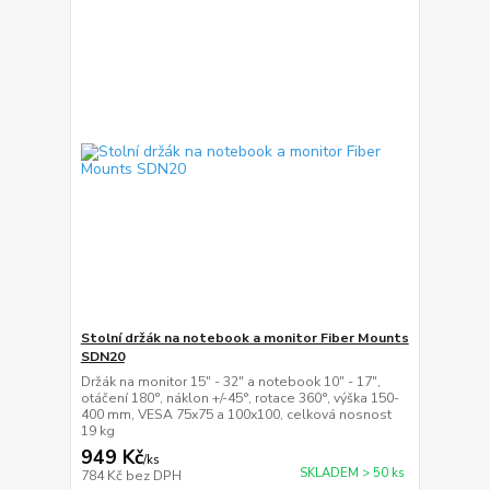
Stolní držák na notebook a monitor Fiber Mounts
SDN20
Držák na monitor 15" - 32" a notebook 10" - 17",
otáčení 180°, náklon +/-45°, rotace 360°, výška 150-
400 mm, VESA 75x75 a 100x100, celková nosnost
19 kg
949 Kč
/
ks
SKLADEM > 50 ks
784 Kč
bez DPH