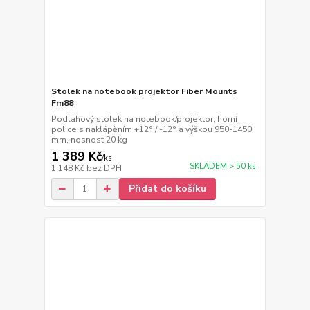
Stolek na notebook projektor Fiber Mounts
Fm88
Podlahový stolek na notebook/projektor, horní
police s naklápěním +12° / -12° a výškou 950-1450
mm, nosnost 20 kg
1 389 Kč
/
ks
SKLADEM > 50 ks
1 148 Kč
bez DPH
Přidat do košíku