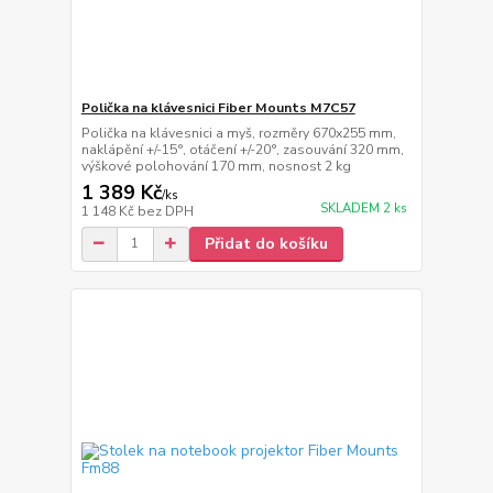
Polička na klávesnici Fiber Mounts M7C57
Polička na klávesnici a myš, rozměry 670x255 mm,
naklápění +/-15°, otáčení +/-20°, zasouvání 320 mm,
výškové polohování 170 mm, nosnost 2 kg
1 389 Kč
/
ks
SKLADEM 2 ks
1 148 Kč
bez DPH
Přidat do košíku