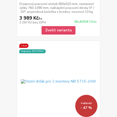
Dizajnový pracovní stolek 800x520 mm, nastavení
výšky 760-1090 mm, naklápění pracovní desky 0° /
-30°, pojezdová kolečka s brzdou, nosnost 10 kg
3 989 Kč
/
ks
SKLADEM 10 ks
3 297 Kč
bez DPH
Zvolit variantu
Akce
Doprava ZDARMA
7 490 Kč
- 47 %