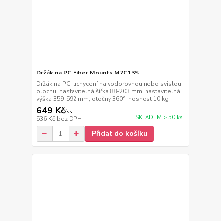
Držák na PC Fiber Mounts M7C13S
Držák na PC, uchycení na vodorovnou nebo svislou
plochu, nastavitelná šířka 88-203 mm, nastavitelná
výška 359-592 mm, otočný 360°, nosnost 10 kg
649 Kč
/
ks
SKLADEM > 50 ks
536 Kč
bez DPH
Přidat do košíku