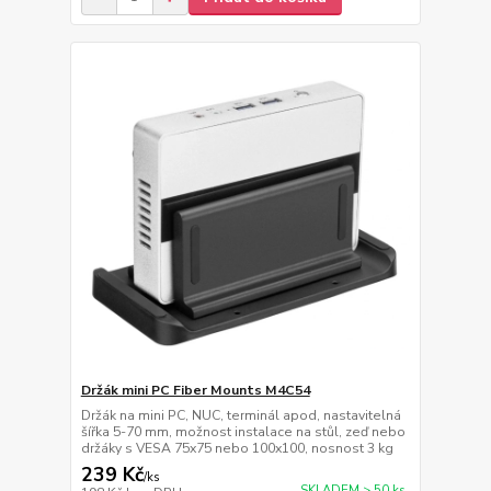
Držák mini PC Fiber Mounts M4C54
Držák na mini PC, NUC, terminál apod, nastavitelná
šířka 5-70 mm, možnost instalace na stůl, zeď nebo
držáky s VESA 75x75 nebo 100x100, nosnost 3 kg
239 Kč
/
ks
SKLADEM > 50 ks