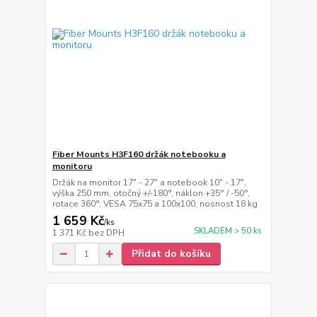
Fiber Mounts H3F160 držák notebooku a
monitoru
Držák na monitor 17" - 27" a notebook 10" - 17",
výška 250 mm, otočný +/-180°, náklon +35° / -50°,
rotace 360°, VESA 75x75 a 100x100, nosnost 18 kg
1 659 Kč
/
ks
SKLADEM > 50 ks
1 371 Kč
bez DPH
Přidat do košíku