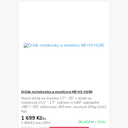
Držák notebooku a monitoru NB H3-H180
Stolní držák na monitor 17" - 35" + držák na
notebook 10,1" - 17", otáčení +/-180°, naklápění
+85° / -30°, výška max. 615 mm, nosnost 24 kg (2x12
kg)
1 699 Kč
/
ks
SKLADEM > 50 ks
1 404 Kč
bez DPH