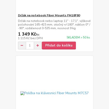
Držák na notebook Fiber Mounts FM18F80
Držák na notebook nebo laptop 11" - 17,1", výškové
polohování 165-415 mm, otočný +/-180°, náklon 0° /
-90°, vzdálenost 0-535 mm, nosnost 9 kg
1 349 Kč
/
ks
SKLADEM > 50 ks
1 115 Kč
bez DPH
Přidat do košíku