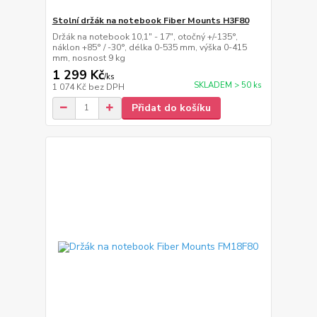
Stolní držák na notebook Fiber Mounts H3F80
Držák na notebook 10,1" - 17", otočný +/-135°,
náklon +85° / -30°, délka 0-535 mm, výška 0-415
mm, nosnost 9 kg
1 299 Kč
/
ks
SKLADEM > 50 ks
1 074 Kč
bez DPH
Přidat do košíku