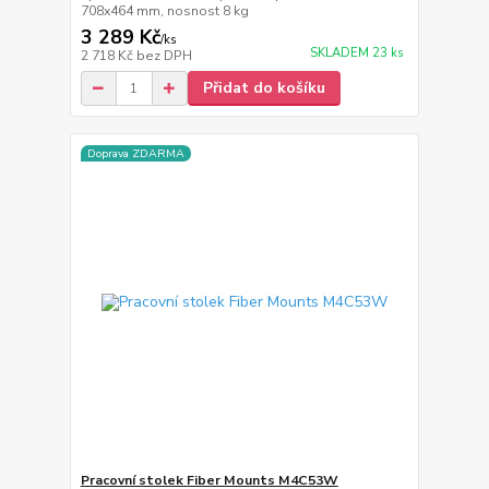
708x464 mm, nosnost 8 kg
3 289 Kč
/
ks
SKLADEM 23 ks
2 718 Kč
bez DPH
Přidat do košíku
Doprava ZDARMA
Pracovní stolek Fiber Mounts M4C53W