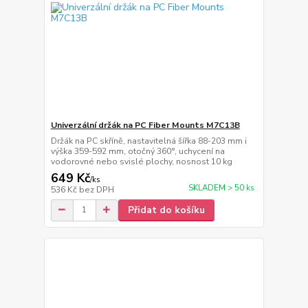
Univerzální držák na PC Fiber Mounts M7C13B
Držák na PC skříně, nastavitelná šířka 88-203 mm i
výška 359-592 mm, otočný 360°, uchycení na
vodorovné nebo svislé plochy, nosnost 10 kg
649 Kč
/
ks
SKLADEM > 50 ks
536 Kč
bez DPH
Přidat do košíku