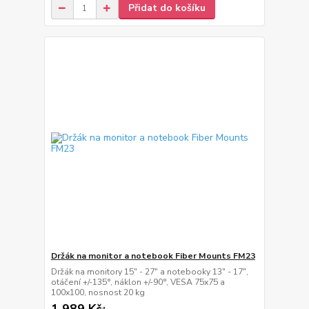
Přidat do košíku
Držák na monitor a notebook Fiber Mounts FM23
Držák na monitory 15" - 27" a notebooky 13" - 17",
otáčení +/-135°, náklon +/-90°, VESA 75x75 a
100x100, nosnost 20 kg
1 989 Kč