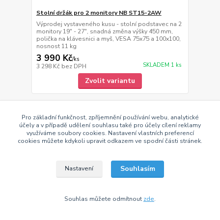
Stolní držák pro 2 monitory NB ST15-2AW
Výprodej vystaveného kusu - stolní podstavec na 2
monitory 19" - 27", snadná změna výšky 450 mm,
polička na klávesnici a myš, VESA 75x75 a 100x100,
nosnost 11 kg
3 990 Kč
/
ks
SKLADEM 1 ks
3 298 Kč
bez DPH
Zvolit variantu
Doprava ZDARMA
Pro základní funkčnost, zpříjemnění používání webu, analytické
účely a v případě udělení souhlasu také pro účely cílení reklamy
využíváme soubory cookies. Nastavení vlastních preferencí
cookies můžete kdykoli upravit odkazem ve spodní části stránek.
Souhlasím
Nastavení
Souhlas můžete odmítnout
zde
.