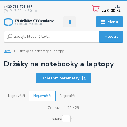
0
ks
+420 733 701 897
za
0,00 Kč
(Po–Pá 7:00–14:30 hod.)
Menu
Hledat
Úvod
Držáky na notebooky a laptopy
Držáky na notebooky a laptopy
Upřesnit parametry
Nejnovější
Nejlevnější
Nejdražší
Zobrazuji 1-29 z 29
strana
z 1