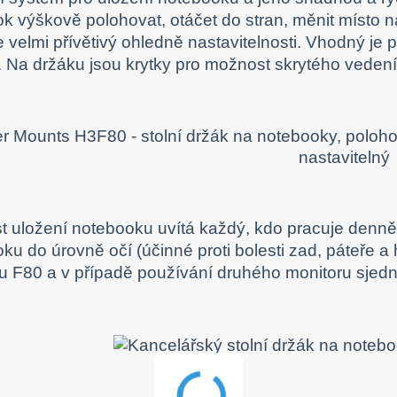
k výškově polohovat, otáčet do stran, měnit místo na
e velmi přívětivý ohledně nastavitelnosti. Vhodný je
. Na držáku jsou krytky pro možnost skrytého veden
 uložení notebooku uvítá každý, kdo pracuje denn
ku do úrovně očí (účinné proti bolesti zad, páteře 
u F80 a v případě používání druhého monitoru sjed