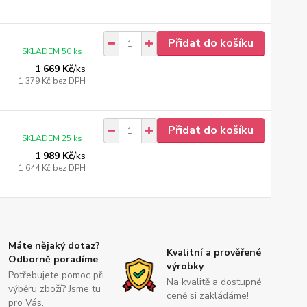
Přidat do košíku
SKLADEM 50 ks
1 669 Kč
/
ks
1 379 Kč
bez DPH
Přidat do košíku
SKLADEM 25 ks
1 989 Kč
/
ks
1 644 Kč
bez DPH
Máte nějaký dotaz?
Kvalitní a prověřené
Odborně poradíme
výrobky
Potřebujete pomoc při
Na kvalitě a dostupné
výběru zboží? Jsme tu
ceně si zakládáme!
pro Vás.