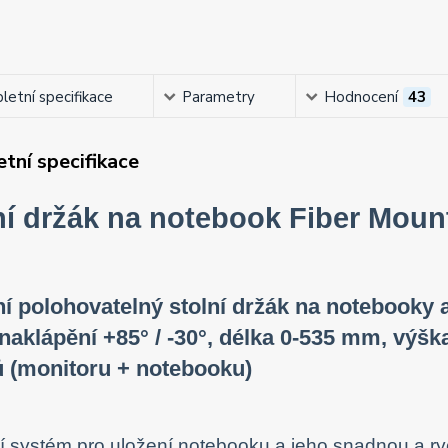
etní specifikace
Parametry
Hodnocení
43
tní specifikace
ní držák na notebook Fiber Mou
ní polohovatelný stolní držák na notebooky a
 naklápění +85° / -30°, délka 0-535 mm, výš
 (monitoru + notebooku)
í systém pro uložení notebooku a jeho snadnou a r