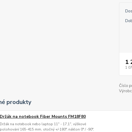
Dos
Dob
1 
1 0
Číslo p
Výrobc
é produkty
Držák na notebook Fiber Mounts FM18F80
Držák na notebook nebo laptop 11" - 17,1", výškové
polohování 165-415 mm, otočný +/-180°, náklon 0° / -90°,