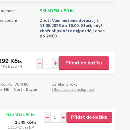
tupnost
SKLADEM > 50 ks
a dodání
Zboží Vám můžeme doručit již
11.08.2026 do 16:00. Stačí, když
zboží objednáte nejpozději dnes
do 24:00
299 Kč
/
ks
Přidat do košíku
74 Kč
bez DPH
roduktu:
764F80
Záruka:
3 roky
e:
NB - North Bayou
Hlídat cenu / dostupnost
SKLADEM > 50 ks
Přidat do košíku
1 349 Kč
/
ks
1 115 Kč
bez DPH