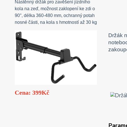
Nástěnný držák pro zavěšení jízdního
kola na zeď, možnost zaklopení ke zdi o
90°, délka 360-480 mm, ochranný potah
nosné části, na kola s hmotností až 30 kg
Držák n
noteboo
zakoup
Cena: 399Kč
Param