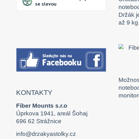
se slevou
noteboo
Držák j
až 9 kg
Možnost
noteboo
KONTAKTY
monitor
Fiber Mounts s.r.o
Úprkova 1941, areál Šohaj
696 62 Strážnice
info@drzakyastolky.cz