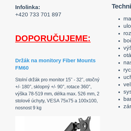
Techni
Infolinka:
+420 733 701 897
ma
ul
ro
DOPORUČUJEME:
bo
vý
otá
Držák na monitory Fiber Mounts
na
FM60
ry
uc
Stolní držák pro monitor 15" - 32", otočný
vel
+/- 180°, sklopný +/- 90°, rotace 360°,
sy
výška 78-519 mm, délka max. 526 mm, 2
ba
stolové úchyty, VESA 75x75 a 100x100,
zá
nosnost 9 kg