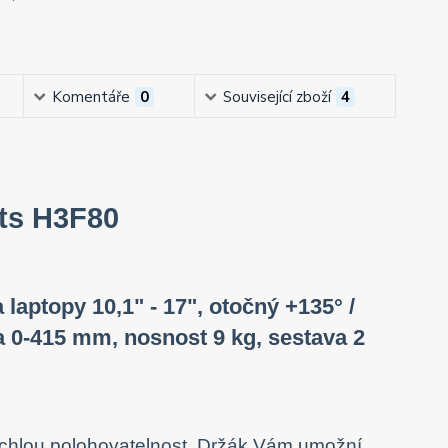
Komentáře
0
Související zboží
4
nts H3F80
 laptopy 10,1" - 17", otočný +135° /
ka 0-415 mm, nosnost 9 kg, sestava 2
ychlou polohovatelnost. Držák Vám umožní