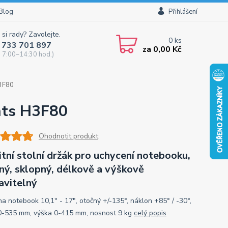
Blog
Přihlášení
 si rady? Zavolejte.
0
ks
 733 701 897
za
0,00 Kč
 7:00–14:30 hod.)
H3F80
nts H3F80
Ohodnotit produkt
itní stolní držák pro uchycení notebooku,
ný, sklopný, délkově a výškově
avitelný
na notebook 10,1" - 17", otočný +/-135°, náklon +85° / -30°,
0-535 mm, výška 0-415 mm, nosnost 9 kg
celý popis