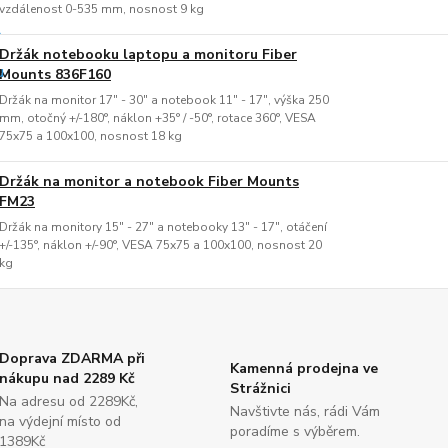
vzdálenost 0-535 mm, nosnost 9 kg
Držák notebooku laptopu a monitoru Fiber
Mounts 836F160
Držák na monitor 17" - 30" a notebook 11" - 17", výška 250
mm, otočný +/-180°, náklon +35° / -50°, rotace 360°, VESA
75x75 a 100x100, nosnost 18 kg
Držák na monitor a notebook Fiber Mounts
FM23
Držák na monitory 15" - 27" a notebooky 13" - 17", otáčení
+/-135°, náklon +/-90°, VESA 75x75 a 100x100, nosnost 20
kg
Doprava ZDARMA při
Kamenná prodejna ve
nákupu nad 2289 Kč
Strážnici
Na adresu od 2289Kč,
Navštivte nás, rádi Vám
na výdejní místo od
poradíme s výběrem.
1389Kč