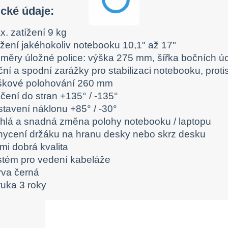
cké údaje:
x. zatížení 9 kg
ožení jakéhokoliv notebooku 10,1" až 17"
změry úložné police: výška 275 mm, šířka bočních 
ční a spodní zarážky pro stabilizaci notebooku, prot
škové polohování 260 mm
čení do stran +135° / -135°
stavení náklonu +85° / -30°
chlá a snadná změna polohy notebooku / laptopu
hycení držáku na hranu desky nebo skrz desku
mi dobrá kvalita
stém pro vedení kabeláže
rva černá
ruka 3 roky