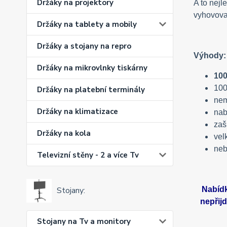
Držáky na projektory
A to nej
vyhovovat
Držáky na tablety a mobily
Držáky a stojany na repro
Výhody:
Držáky na mikrovlnky tiskárny
100
100
Držáky na platební terminály
nem
Držáky na klimatizace
nab
za
Držáky na kola
vel
neb
Televizní stěny - 2 a více Tv
Nabídk
Stojany:
nepřij
Stojany na Tv a monitory