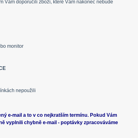
hom Vám doporučili zboží, které Vám nakonec nebude
ebo monitor
CE
ínkách nepoužili
 e-mail a to v co nejkratším termínu. Pokud Vám
ně vyplnili chybně e-mail - poptávky zpracováváme