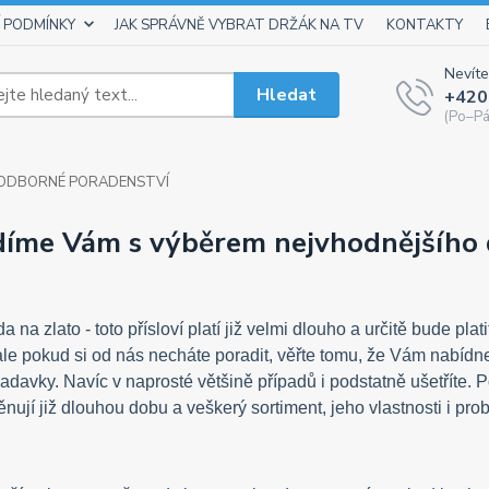
 PODMÍNKY
JAK SPRÁVNĚ VYBRAT DRŽÁK NA TV
KONTAKTY
Nevíte
Hledat
+420
(Po–Pá
ODBORNÉ PORADENSTVÍ
díme Vám s výběrem nejvhodnějšího 
a na zlato - toto přísloví platí již velmi dlouho a určitě bude p
le pokud si od nás necháte poradit, věřte tomu, že Vám nabídn
davky. Navíc v naprosté většině případů i podstatně ušetříte. P
ěnují již dlouhou dobu a veškerý sortiment, jeho vlastnosti i pr