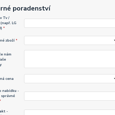
rné poradenství
v Tv /
(např. LG
0)
*
né zboží
*
že nám
Vaše
y
ná cena
o nabídku -
 správné
*
akt -