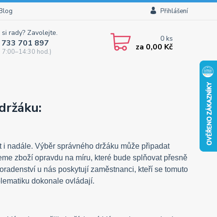
Blog
Přihlášení
 si rady? Zavolejte.
0
ks
 733 701 897
za
0,00 Kč
 7:00–14:30 hod.)
držáku:
latit i nadále. Výběr správného držáku může připadat
eme zboží opravdu na míru, které bude splňovat přesně
oradenství u nás poskytují zaměstnanci, kteří se tomuto
oblematiku dokonale ovládají.