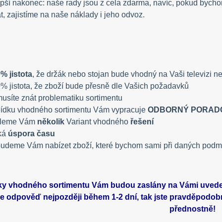
lepší nakonec: naše rady jsou z cela zdarma, navíc, pokud byc
, zajistíme na naše náklady i jeho odvoz.
% jistota
, že držák nebo stojan bude vhodný na Vaši televizi n
% jistota, že zboží bude přesně dle Vašich požadavků
usíte znát problematiku sortimentu
ídku vhodného sortimentu Vám vypracuje
ODBORNÝ PORAD
šleme Vám
několik
Variant vhodného
řešení
ká
úspora času
udeme Vám nabízet zboží, které bychom sami při daných podm
y vhodného sortimentu Vám budou zaslány na Vámi uvedený
de odpověď nejpozději během 1-2 dní, tak jste pravděpodob
přednostně!